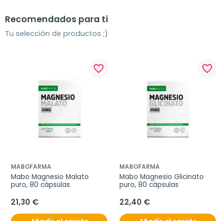
Recomendados para ti
Tu selección de productos ;)
favorite_border
favorite_border
MABOFARMA
MABOFARMA
Mabo Magnesio Malato 
Mabo Magnesio Glicinato 
puro, 80 cápsulas
puro, 80 cápsulas
21,30 €
22,40 €