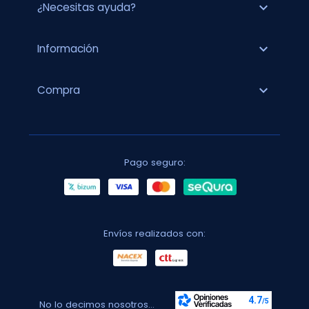
expand_more
¿Necesitas ayuda?
expand_more
Información
expand_more
Compra
Pago seguro:
Envíos realizados con:
No lo decimos nosotros...