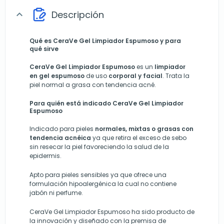
Descripción
expand_more
Qué es CeraVe Gel Limpiador Espumoso y para
qué sirve
CeraVe Gel Limpiador Espumoso
es un
limpiador
en gel espumoso
de uso
corporal y facial
. Trata la
piel normal a grasa con tendencia acné.
Para quién está indicado CeraVe Gel Limpiador
Espumoso
Indicado para pieles
normales, mixtas o grasas con
tendencia acnéica
ya que retira el exceso de sebo
sin resecar la piel favoreciendo la salud de la
epidermis.
Apto para pieles sensibles ya que ofrece una
formulación hipoalergénica la cual no contiene
jabón ni perfume.
CeraVe Gel Limpiador Espumoso ha sido producto de
la innovación y diseñado con la premisa de