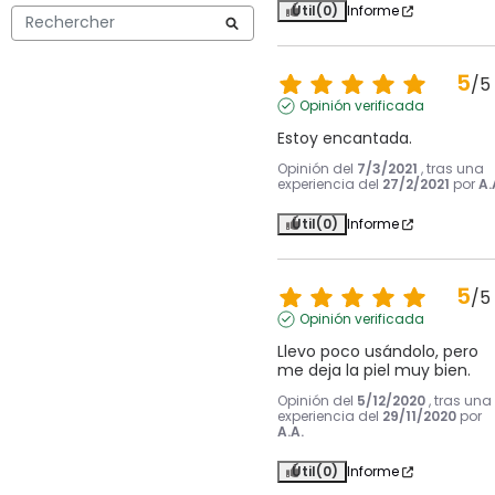
Útil
(0)
Informe
5
/
5
Opinión verificada
Estoy encantada.
Opinión del
7/3/2021
, tras una
experiencia del
27/2/2021
por
A.
Útil
(0)
Informe
5
/
5
Opinión verificada
Llevo poco usándolo, pero 
me deja la piel muy bien.
Opinión del
5/12/2020
, tras una
experiencia del
29/11/2020
por
A.A.
Útil
(0)
Informe