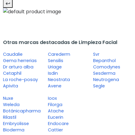
Otras marcas destacadas de Limpieza Facial
Caudalie
Carederm
Svr
Gema herrerias
Sensilis
Bepanthol
Dr arturo alba
Uriage
Comodynes
Cetaphil
Isdin
Sesderma
La roche-posay
Neostrata
Neutrogena
Apivita
Avene
Segle
Nuxe
Ioox
Weleda
Filorga
Botánicapharma
Atache
Rilastil
Eucerin
Embryolisse
Endocare
Bioderma
Cattier