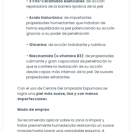
- 3 Fito-Ceramidas esenciales:
de acción
reparadora de la barrera lipídica de la piel.
- Acido hialurónico:
de importantes
propiedades humectantes que hidratan de
forma equilibrada la piel potenciando su acción
gracias a su poder de penetración.
- Glicerina:
de acción hidratante y nutritiva.
- Niacinamida (o vitamina B3):
de propiedades
calmante y gran capacidad de penetración lo
que le confiere la realización de su acción
desde capas más internas de la piel. De suaves
propiedades exfoliantes.
Con el uso de CeraVe Gel Limpiador Espumoso se
logra una
piel más suave, lisa y con menos
imperfeccione
s.
Modo de empleo
Se recomienda aplicar sobre la zona a limpiar y
tratar previamente humedecida realizando un suave
masaje hasta lograr una agradable espuma. A