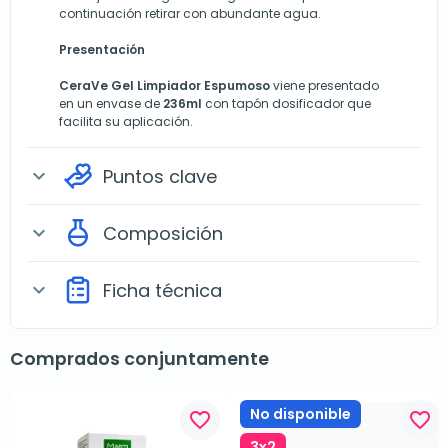
continuación retirar con abundante agua.
Presentación
CeraVe Gel Limpiador Espumoso
viene presentado
en un envase de
236ml
con tapón dosificador que
facilita su aplicación.
Puntos clave
expand_more
Composición
expand_more
Ficha técnica
expand_more
Comprados conjuntamente
No disponible
favorite_border
favorite_border
3x2