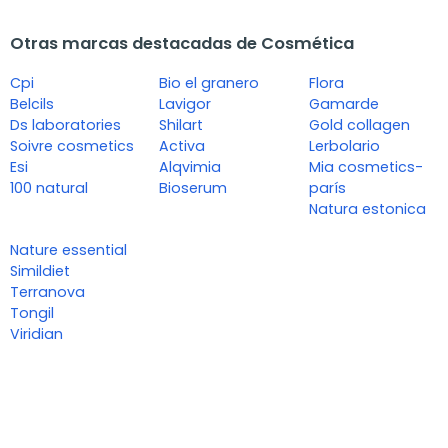
Otras marcas destacadas de Cosmética
Cpi
Bio el granero
Flora
Belcils
Lavigor
Gamarde
Ds laboratories
Shilart
Gold collagen
Soivre cosmetics
Activa
Lerbolario
Esi
Alqvimia
Mia cosmetics-
100 natural
Bioserum
parís
Natura estonica
Nature essential
Simildiet
Terranova
Tongil
Viridian