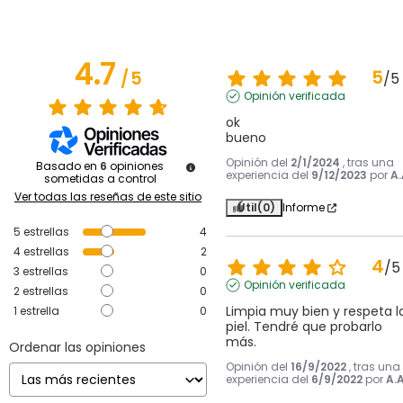
4.7
5
/
5
/
5
Opinión verificada
ok

bueno
Opinión del
2/1/2024
, tras una
Basado en
6
opiniones
experiencia del
9/12/2023
por
A.
sometidas a control
Ver todas las reseñas de este sitio
Útil
(0)
Informe
5
estrellas
4
4
estrellas
2
4
/
5
3
estrellas
0
Opinión verificada
2
estrellas
0
Limpia muy bien y respeta la
1
estrella
0
piel. Tendré que probarlo 
más.
Ordenar las opiniones
Opinión del
16/9/2022
, tras una
experiencia del
6/9/2022
por
A.A