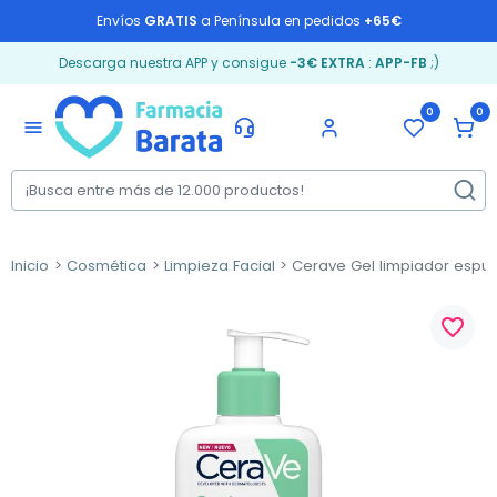
Envíos
GRATIS
a Península en pedidos
+65€
Descarga nuestra APP y consigue
-3€ EXTRA
:
APP-FB
;)
0
0
menu
Inicio
Cosmética
Limpieza Facial
Cerave Gel limpiador espu
favorite_border