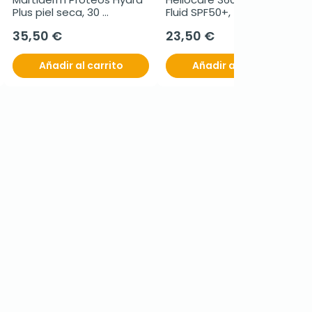
Plus piel seca, 30 
Fluid SPF50+, 50 ml + 
ampollas
REGALO Age Barrier 
35,50 €
23,50 €
Hyaluboost Serum
Añadir al carrito
Añadir al carrito