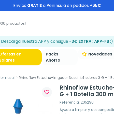
Envíos
GRATIS
a Península en pedidos
+65€
Descarga nuestra APP y consigue
-3€ EXTRA
:
APP-FB
;)
Ofertas en
Packs
Novedades
Solares
Ahorro
dor nasal
Rhinoflow Estuche+Irrigador Nasal 44 sobres 3 G + 1 B
Rhinoflow Estuche
favorite_border
G + 1 Botella 300 m
Referencia: 205290
Ayuda a limpiar y descongesti