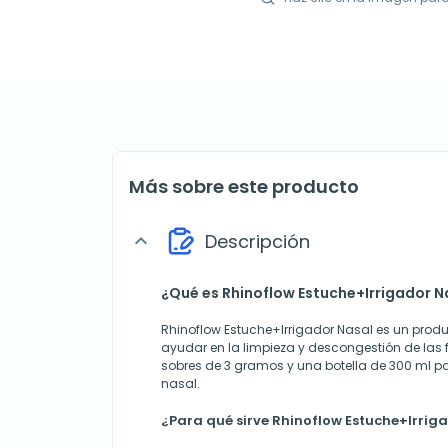
Más sobre este producto
Descripción
expand_more
¿Qué es Rhinoflow Estuche+Irrigador N
Rhinoflow Estuche+Irrigador Nasal es un prod
ayudar en la limpieza y descongestión de las 
sobres de 3 gramos y una botella de 300 ml para
nasal.
¿Para qué sirve Rhinoflow Estuche+Irrig