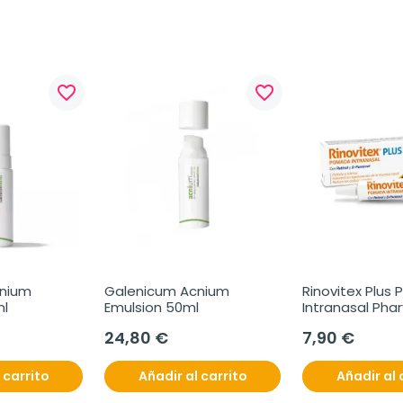
favorite_border
favorite_border
nium 
Galenicum Acnium 
Rinovitex Plus
ml
Emulsion 50ml
Intranasal Phar
24,80 €
7,90 €
 carrito
Añadir al carrito
Añadir al 