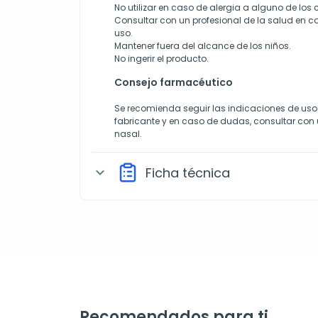
No utilizar en caso de alergia a alguno de lo
Consultar con un profesional de la salud en 
uso.
Mantener fuera del alcance de los niños.
No ingerir el producto.
Consejo farmacéutico
Se recomienda seguir las indicaciones de uso
fabricante y en caso de dudas, consultar con 
nasal.
Ficha técnica
expand_more
Recomendados para ti