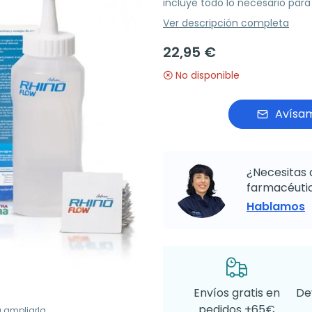
incluye todo lo necesario par
Ver descripción completa
22,95 €
No disponible
Avísam
¿Necesitas 
farmacéutic
Hablamos
Envíos gratis en
De
pedidos +65€
a ampliarla