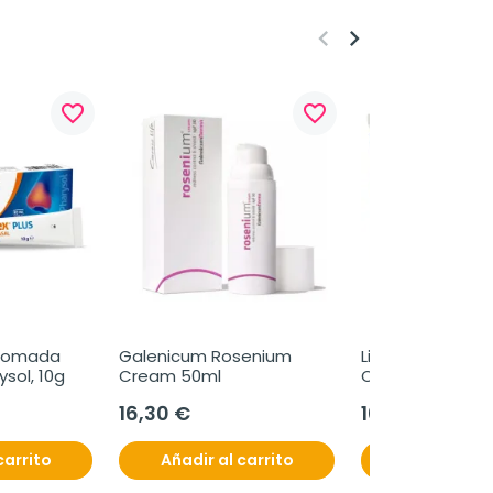
keyboard_arrow_left
keyboard_arrow_right
favorite_border
favorite_border
 Pomada 
Galenicum Rosenium 
Lipolac Noche Ge
ysol, 10g
Cream 50ml
Oftalmico 1 tubo
gramos
16,30 €
10,40 €
carrito
Añadir al carrito
Añadir al c