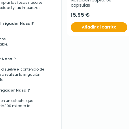
impiar las fosas nasales
capsulas
osidad y las impurezas
15,95 €
+Irrigador Nasal?
Añadir al carrito
nos.
able.
r Nasal?
, disuelve el contenido de
a realizar la irrigación
te.
rigador Nasal?
a en un estuche que
de 300 ml para la