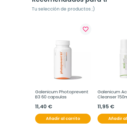
Tu selección de productos ;)
favorite_border
Galenicum Photoprevent 
Galenicum Ac
B3 60 capsulas
Cleanser 150
11,40 €
11,95 €
Añadir al carrito
Añadir al