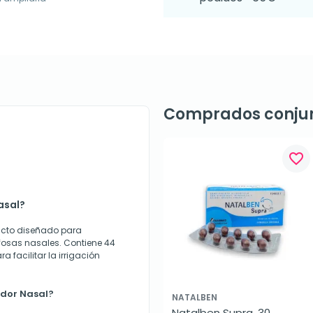
Comprados conju
favorite_border
asal?
ucto diseñado para
fosas nasales. Contiene 44
 facilitar la irrigación
ador Nasal?
NATALBEN
Natalben Supra. 30 