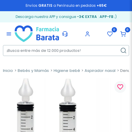
Envíos
GRATIS
a Península en pedidos
+65€
Descarga nuestra APP y consigue
-3€ EXTRA
:
APP-FB
;)
0
0
menu
Inicio
Bebés y Mamás
Higiene bebé
Aspirador nasal
Denuvi
favorite_border