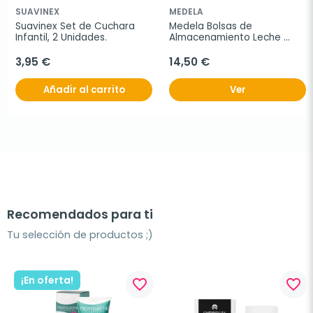
SUAVINEX
MEDELA
Suavinex Set de Cuchara 
Medela Bolsas de 
Infantil, 2 Unidades.
Almacenamiento Leche 
Materna Easy Pour, 50 
unidades
3,95 €
14,50 €
Añadir al carrito
Ver
Recomendados para ti
Tu selección de productos ;)
¡En oferta!
favorite_border
favorite_border