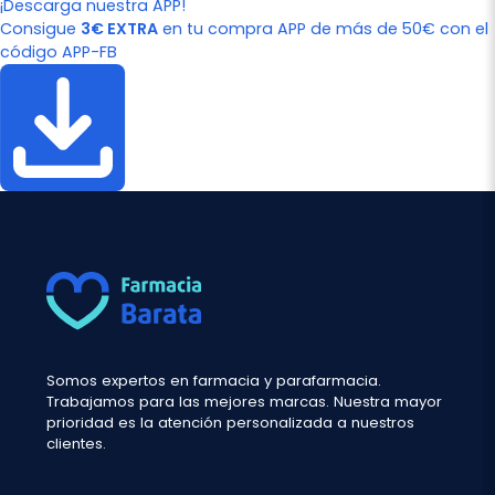
¡Descarga nuestra APP!
Consigue
3€ EXTRA
en tu compra APP de más de 50€ con el
código APP-FB
Somos expertos en farmacia y parafarmacia.
Trabajamos para las mejores marcas. Nuestra mayor
prioridad es la atención personalizada a nuestros
clientes.