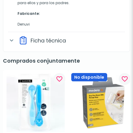
para ellos y para los padres.
Fabricante:
Denuvi
Ficha técnica
expand_more
Comprados conjuntamente
No disponible
favorite_border
favorite_border