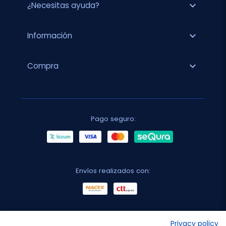
expand_more
¿Necesitas ayuda?
expand_more
Información
expand_more
Compra
Pago seguro:
Envíos realizados con:
No lo decimos nosotros...
Privacy policy