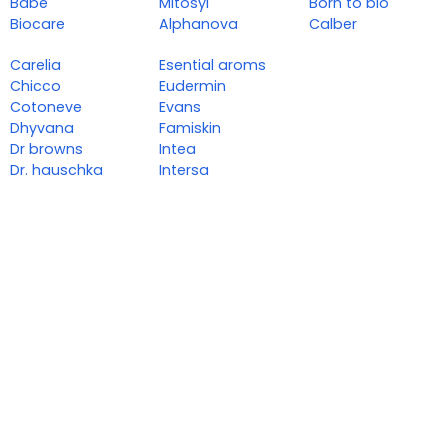
Babé
Mitosyl
Born to bio
Biocare
Alphanova
Calber
Carelia
Esential aroms
Chicco
Eudermin
Cotoneve
Evans
Dhyvana
Famiskin
Dr browns
Intea
Dr. hauschka
Intersa