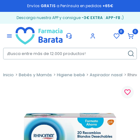
Envíos
GRATIS
a Península en pedidos
+65€
Descarga nuestra APP y consigue
-3€ EXTRA
:
APP-FB
;)
0
0
menu
Inicio
Bebés y Mamás
Higiene bebé
Aspirador nasal
Rhino
favorite_border