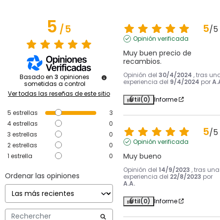
5
5
/
5
/
5
Opinión verificada
Muy buen precio de 
recambios.
Opinión del
30/4/2024
, tras un
Basado en
3
opiniones
experiencia del
9/4/2024
por
A.
sometidas a control
Ver todas las reseñas de este sitio
Útil
(0)
Informe
5
estrellas
3
4
estrellas
0
5
/
5
3
estrellas
0
Opinión verificada
2
estrellas
0
Muy bueno
1
estrella
0
Opinión del
14/9/2023
, tras una
Ordenar las opiniones
experiencia del
22/8/2023
por
A.A.
Útil
(0)
Informe