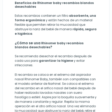
Beneficios de
Rhinomer baby recambios blandos
desechables
Estos recambios contienen un filtro
absorbente, una
forma ergonómica
y están hechos de un material
flexible que permiten retirar la mucosidad que
obstruye la nariz del bebé de manera
rápida, segura
e higiénica
.
¿Cómo se usa
Rhinomer baby recambios
?
blandos desechables
Se recomienda desechar el recambio después de
cada uso para
garantizar la higiene
y evitar
infecciones.
El recambio se coloca en el extremo del aspirador
nasal Rhinomer Baby, también son compatibles con
el modelo anterior de Narhinel. Se coloca el extremo
del recambio en el orifico nasal del bebé después de
haber realizado lavados nasales con suero
fisiológico estéril. Aspire por la boquilla suavemente y
de manera constante y regular. Repita la misma
operación en el otro orificio nasal. Una vez eliminado
la mucosidad que obstruye la nariz del bebé, retire el