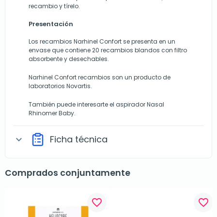
recambio y tírelo.
Presentación
Los recambios Narhinel Confort se presenta en un
envase que contiene 20 recambios blandos con filtro
absorbente y desechables.
Narhinel Confort recambios son un producto de
laboratorios Novartis.
También puede interesarte el
aspirador Nasal
Rhinomer B
aby
.
Ficha técnica
expand_more
Comprados conjuntamente
favorite_border
favorite_border