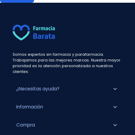
Somos expertos en farmacia y parafarmacia.
Trabajamos para las mejores marcas. Nuestra mayor
prioridad es la atención personalizada a nuestros
clientes.
expand_more
¿Necesitas ayuda?
expand_more
Información
expand_more
Compra