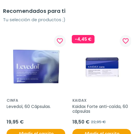
Recomendados para ti
Tu selección de productos ;)
-4,45 €
favorite_border
favorite_border
CINFA
KAIDAX
Levedol, 60 Cápsulas.
Kaidax Forte anti-caída, 60 
cápsulas
19,95 €
18,50 €
22,95 €
Añadir al carrito
Añadir al carrito