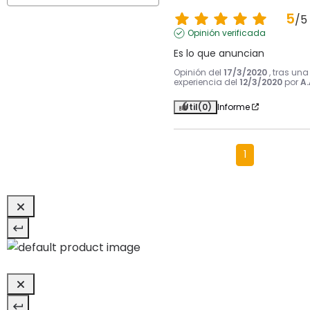
5
/
5
Opinión verificada
Es lo que anuncian
Opinión del
17/3/2020
, tras una
experiencia del
12/3/2020
por
A.
Útil
(0)
Informe
1