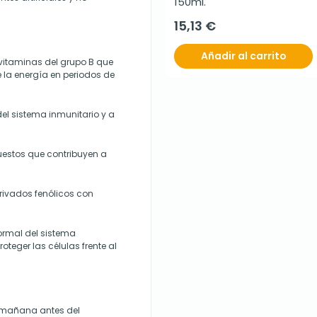
150ml.
15,13 €
Añadir al carrito
 vitaminas del grupo B que
e la energía en periodos de
el sistema inmunitario y a
uestos que contribuyen a
erivados fenólicos con
ormal del sistema
teger las células frente al
a mañana antes del