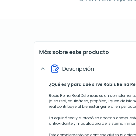
Más sobre este producto
Descripción
expand_more
¿Qué es y para qué sirve Robis Reina R
Robis Reina Real Defensas es un complemento
jalea real, equinácea, propóleo, liquen de Islan
real contribuye al bienestar general en period
La equinácea y el propóleo aportan compuest
antioxidante y moduladora del sistema inmuni
Este complemento no contiene gluten ni coloran