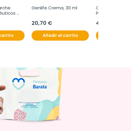
rche 
Genlife Crema, 30 ml
Complidermol 5-
uticos 
Plus, 180 cápsul
es
20,70 €
41,95 €
carrito
Añadir al carrito
Añadir al c