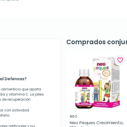
Comprados conju
favorite_border
eal Defensas?
 alimenticio que aporta
dia y vitamina C. La jalea
os de recuperación.
os con actividad
tario.
NEO
Neo Peques Crecimiento, 
tes artificiales y no