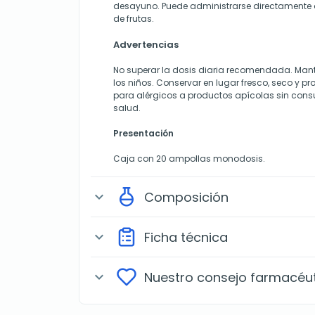
desayuno. Puede administrarse directamente 
de frutas.
Advertencias
No superar la dosis diaria recomendada. Mant
los niños. Conservar en lugar fresco, seco y pro
para alérgicos a productos apícolas sin consul
salud.
Presentación
Caja con 20 ampollas monodosis.
Composición
expand_more
Ficha técnica
expand_more
Nuestro consejo farmacéu
expand_more