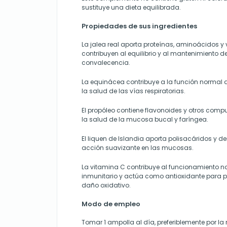
sustituye una dieta equilibrada.
Propiedades de sus ingredientes
La jalea real aporta proteínas, aminoácidos y
contribuyen al equilibrio y al mantenimiento d
convalecencia.
La equinácea contribuye a la función normal d
la salud de las vías respiratorias.
El propóleo contiene flavonoides y otros comp
la salud de la mucosa bucal y faríngea.
El liquen de Islandia aporta polisacáridos y d
acción suavizante en las mucosas.
La vitamina C contribuye al funcionamiento n
inmunitario y actúa como antioxidante para pro
daño oxidativo.
Modo de empleo
Tomar 1 ampolla al día, preferiblemente por l