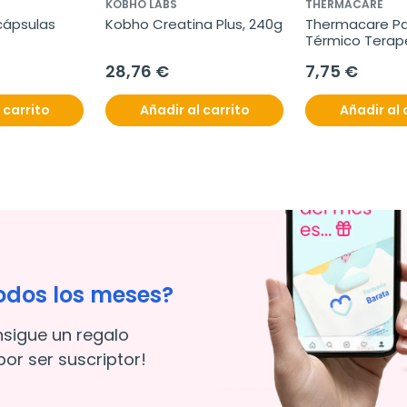
KOBHO LABS
THERMACARE
cápsulas
Kobho Creatina Plus, 240g
Thermacare Pa
Térmico Terapé
Sport, 3 parch
28,76 €
7,75 €
 carrito
Añadir al carrito
Añadir al 
odos los meses?
nsigue un regalo
or ser suscriptor!