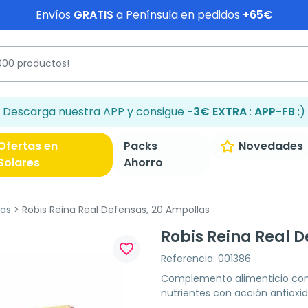
Envíos
GRATIS
a Península en pedidos
+65€
Descarga nuestra APP y consigue
-3€ EXTRA
:
APP-FB
;)
Ofertas en
Packs
Novedades
Solares
Ahorro
as
Robis Reina Real Defensas, 20 Ampollas
Robis Reina Real 
favorite_border
Referencia: 001386
Complemento alimenticio con 
nutrientes con acción antioxi