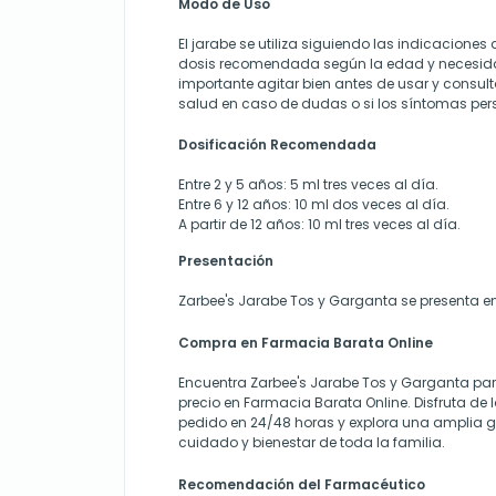
Modo de Uso
El jarabe se utiliza siguiendo las indicacione
dosis recomendada según la edad y necesidad
importante agitar bien antes de usar y consult
salud en caso de dudas o si los síntomas pers
Dosificación Recomendada
Entre 2 y 5 años:
5 ml tres veces al día.
Entre 6 y 12 años:
10 ml dos veces al día.
A partir de 12 años:
10 ml tres veces al día.
Presentación
Zarbee's Jarabe Tos y Garganta se presenta e
Compra en Farmacia Barata Online
Encuentra Zarbee's Jarabe Tos y Garganta para
precio en Farmacia Barata Online. Disfruta de 
pedido en 24/48 horas y explora una amplia 
cuidado y bienestar de toda la familia.
Recomendación del Farmacéutico