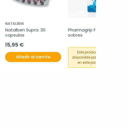
NATALBEN
Natalben Supra. 30 
Pharmagrip Forte, 10 
capsulas
sobres
15,95 €
Este producto no está
Añadir al carrito
disponible para su compra
en este país o región.