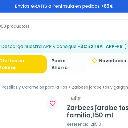
Envíos
GRATIS
a Península en pedidos
+65€
Descarga nuestra APP y consigue
-3€ EXTRA
:
APP-FB
;)
Ofertas en
Packs
Novedades
Solares
Ahorro
Pastillas y Caramelos para la Tos
Zarbees jarabe tos y gargant
favorite_border
Zarbees jarabe to
familia,150 ml
Referencia: 211510