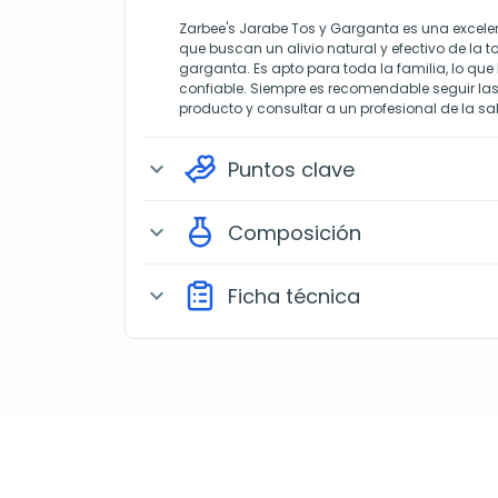
Zarbee's Jarabe Tos y Garganta es una excele
que buscan un alivio natural y efectivo de la to
garganta. Es apto para toda la familia, lo que 
confiable. Siempre es recomendable seguir las
producto y consultar a un profesional de la s
Puntos clave
expand_more
Composición
expand_more
Ficha técnica
expand_more