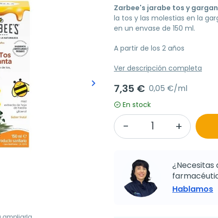
Zarbee's jarabe tos y gargan
la tos y las molestias en la ga
en un envase de 150 ml.
A partir de los 2 años
Ver descripción completa
keyboard_arrow_right
7,35 €
Siguiente
0,05 €/ml
En stock
¿Necesitas 
farmacéutic
Hablamos
a ampliarla