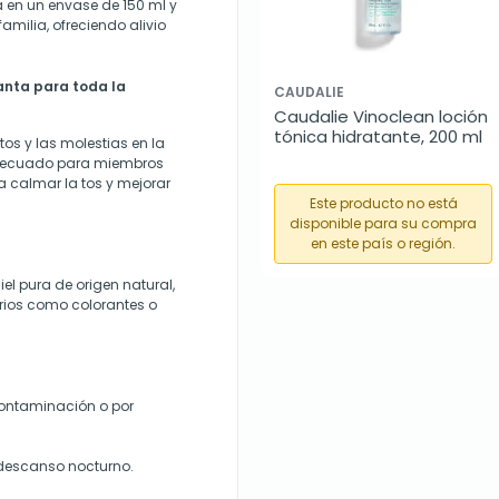
a en un envase de 150 ml y
amilia, ofreciendo alivio
anta para toda la
CAUDALIE
Caudalie Vinoclean loción 
tónica hidratante, 200 ml
 tos y las molestias en la
adecuado para miembros
 calmar la tos y mejorar
Este producto no está
disponible para su compra
en este país o región.
l pura de origen natural,
sarios como colorantes o
contaminación o por
 descanso nocturno.