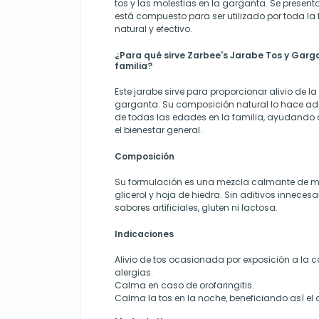
tos y las molestias en la garganta. Se present
está compuesto para ser utilizado por toda la f
natural y efectivo.
¿Para qué sirve Zarbee's Jarabe Tos y Garg
familia?
Este jarabe sirve para proporcionar alivio de la
garganta. Su composición natural lo hace 
de todas las edades en la familia, ayudando a
el bienestar general.
Composición
Su formulación es una mezcla calmante de mie
glicerol y hoja de hiedra. Sin aditivos innece
sabores artificiales, gluten ni lactosa.
Indicaciones
Alivio de tos ocasionada por exposición a la 
alergias.
Calma en caso de orofaringitis.
Calma la tos en la noche, beneficiando así el