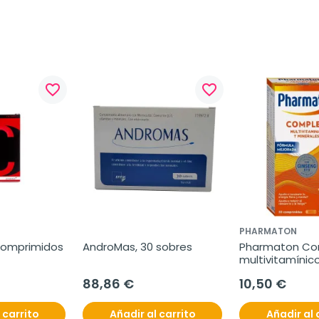
favorite_border
favorite_border
PHARMATON
 comprimidos
AndroMas, 30 sobres
Pharmaton Com
multivitamínico,
comprimidos
88,86 €
10,50 €
 carrito
Añadir al carrito
Añadir al 