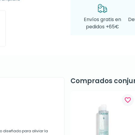
Envíos gratis en
De
pedidos +65€
Comprados conju
favorite_border
 diseñado para aliviar la