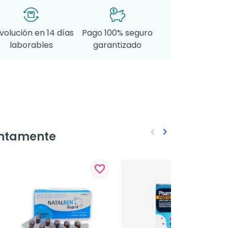
volución en 14 días
Pago 100% seguro
laborables
garantizado
keyboard_arrow_left
keyboard_arrow_right
ntamente
Anterior
Siguiente
favorite_border
favorite_border