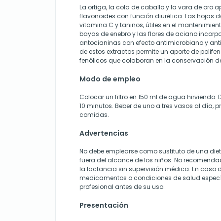
La ortiga, la cola de caballo y la vara de oro 
flavonoides con función diurética. Las hojas 
vitamina C y taninos, útiles en el mantenimient
bayas de enebro y las flores de aciano incorp
antocianinas con efecto antimicrobiano y ant
de estos extractos permite un aporte de polif
fenólicos que colaboran en la conservación del
Modo de empleo
Colocar un filtro en 150 ml de agua hirviendo. 
10 minutos. Beber de uno a tres vasos al día, p
comidas.
Advertencias
No debe emplearse como sustituto de una diet
fuera del alcance de los niños. No recomend
la lactancia sin supervisión médica. En caso 
medicamentos o condiciones de salud específ
profesional antes de su uso.
Presentación