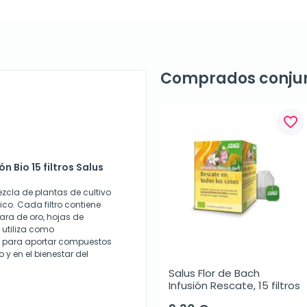
Comprados conju
favorite_border
n Bio 15 filtros Salus
mezcla de plantas de cultivo
ico. Cada filtro contiene
ara de oro, hojas de
 utiliza como
a para aportar compuestos
o y en el bienestar del
Salus Flor de Bach 
Infusión Rescate, 15 filtros