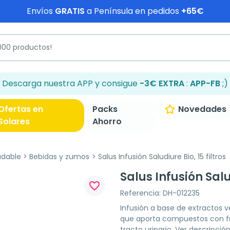
Envíos
GRATIS
a Península en pedidos
+65€
Descarga nuestra APP y consigue
-3€ EXTRA
:
APP-FB
;)
Ofertas en
Packs
Novedades
Solares
Ahorro
udable
Bebidas y zumos
Salus Infusión Saludiure Bio, 15 filtros
Salus Infusión Salud
favorite_border
Referencia: DH-012235
Infusión a base de extractos v
que aporta compuestos con fun
tracto urinario.
Ver descripció