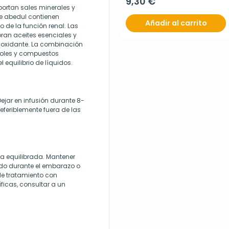
9,30 €
aportan sales minerales y
de abedul contienen
Añadir al carrito
o de la función renal. Las
oran aceites esenciales y
ioxidante. La combinación
enoles y compuestos
 equilibrio de líquidos.
Dejar en infusión durante 8-
referiblemente fuera de las
a equilibrada. Mantener
ado durante el embarazo o
de tratamiento con
icas, consultar a un