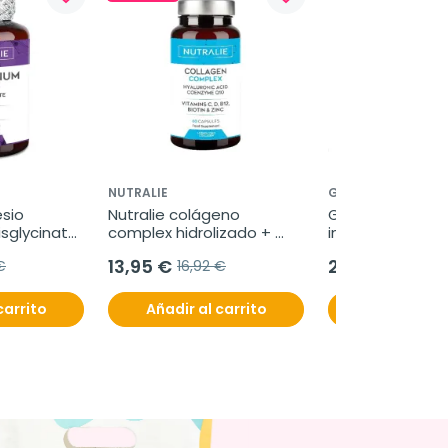
NUTRALIE
GENOVÉ
sio 
Nutralie colágeno 
Genové Pilopept
sglycinato 
complex hidrolizado + 
intensive cabello
cápsulas
ácido hialurónico, 60 
30 sobres
13,95 €
28,95 €
€
16,92 €
cápsulas
carrito
Añadir al carrito
Añadir al c