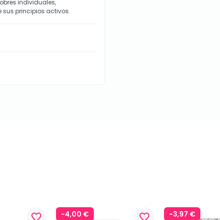
obres individuales,
sus principios activos.
-4,00 €
-3,97 €
favorite_border
favorite_border