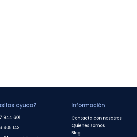
sitas ayuda?
Información
7 944 601
Contacta con nosotros
Quienes somos
6 405 143
Blog