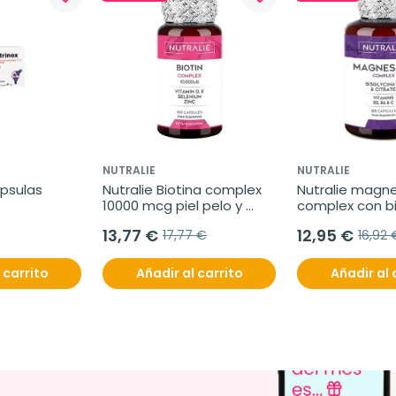
NUTRALIE
NUTRALIE
ápsulas
Nutralie Biotina complex 
Nutralie magne
10000 mcg piel pelo y 
complex con bi
uñas, 120 cápsulas
y citrato, 120 
13,77 €
12,95 €
17,77 €
16,92 
 carrito
Añadir al carrito
Añadir al 