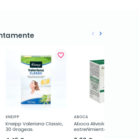
keyboard_arrow_left
keyboard_arrow_right
ntamente
Anterior
Siguiente
favorite_border
favorite_border
KNEIPP
ABOCA
Kneipp Valeriana Classic, 
Aboca Aliviolas Fisiolax 
30 Grageas.
estreñimiento, 27 
comprimidos