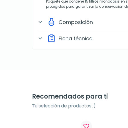
Paquete que contiene 15 filtros monodosis en s
protegidos para garantizar la conservación de 
Composición
expand_more
Ficha técnica
expand_more
Recomendados para ti
Tu selección de productos ;)
favorite_border