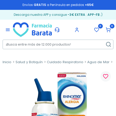
Envíos
GRATIS
a Península en pedidos
+65€
Descarga nuestra APP y consigue
-3€ EXTRA
:
APP-FB
;)
0
0
menu
Inicio
Salud y Botiquín
Cuidado Respiratorio
Agua de Mar
R
favorite_border