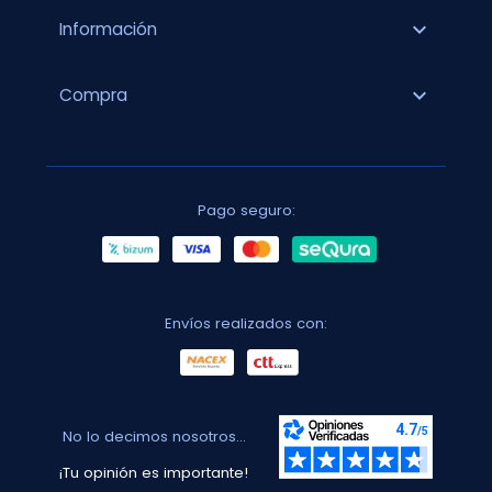
expand_more
Información
expand_more
Compra
Pago seguro:
Envíos realizados con:
No lo decimos nosotros...
¡Tu opinión es importante!