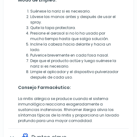
Suénese la nariz si es necesario.
Lávese las manos antes y después de usar el
spray.
Quite la tapa protectora.
Presione el aerosol si no lo ha usado por
mucho tiempo hasta que salga solución.
Incline la cabeza hacia delante y hacia un
lado.
Pulverice brevemente en cada fosa nasal.
Deje que el producto actúe y luego suénese la
nariz si es necesario.
Limpie el aplicador y el dispositivo pulverizador
después de cada uso.
Consejo Farmacéutico:
La rinitis alérgica se produce cuando el sistema
inmunológico reacciona exageradamente a
sustancias inofensivas. Rhinomer Alergia alivia los
síntomas típicos de la rinitis y proporciona un lavado
profundo para una mayor comodidad.