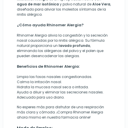
agua de mar isotónica
y polvo natural de
Aloe Vera
,
diseñado para aliviar los molestos síntomas de la
rinitis alérgica.
¿Cómo ayuda Rhinomer Alergia?
Rhinomer Alergia alivia la congestión y la secreción
nasal causadas por la rinitis alérgica. Su fórmula
natural proporciona un
lavado profundo
,
eliminando los alérgenos del polvo y el polen que
pueden desencadenar las alergias.
Beneficios de Rhinomer Alergia:
Limpia las fosas nasales congestionadas.
Calma la irritación nasal.
Hidrata la mucosa nasal seca o irritada.
Ayuda a diluir y eliminar las secreciones nasales.
Adecuado para uso diario.
No esperes más para disfrutar de una respiración
más clara y cómoda. ¡Compra Rhinomer Alergia
ahora mismo en nuestra farmacia online!
Modo de Empleo: