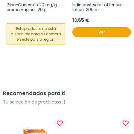
Gine-Canestén 20 mg/g 
Isdin post solar after sun 
crema vaginal, 20 g
lotion, 200 ml
13,65 €
Este producto no está
Ver
disponible para su compra
en este país o región.
Recomendados para ti
Tu selección de productos ;)
favorite_border
favorite_border