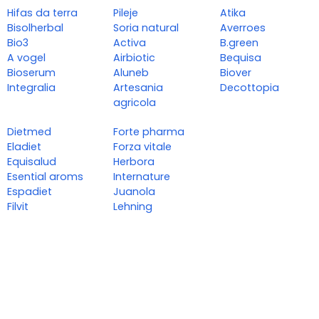
Hifas da terra
Pileje
Atika
Bisolherbal
Soria natural
Averroes
Bio3
Activa
B.green
A vogel
Airbiotic
Bequisa
Bioserum
Aluneb
Biover
Integralia
Artesania
Decottopia
agricola
Dietmed
Forte pharma
Eladiet
Forza vitale
Equisalud
Herbora
Esential aroms
Internature
Espadiet
Juanola
Filvit
Lehning