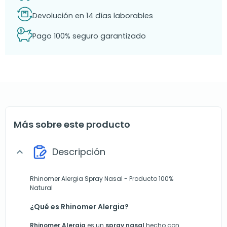
Devolución en 14 días laborables
Pago 100% seguro garantizado
Más sobre este producto
Descripción
expand_more
Rhinomer Alergia Spray Nasal - Producto 100%
Natural
¿Qué es Rhinomer Alergia?
Rhinomer Alergia
es un
spray nasal
hecho con