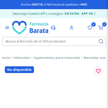
Envíos
GRATIS
a Península en pedidos
+65€
Descarga nuestra APP y consigue
-3€ EXTRA
:
APP-FB
;)
0
0
menu
Inicio
Mascotas
Suplementos para mascotas
Bienestar anim
No disponible
favorite_border