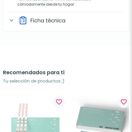
cómodamente desde tu hogar.
Ficha técnica
expand_more
Recomendados para ti
Tu selección de productos ;)
favorite_border
favorite_border