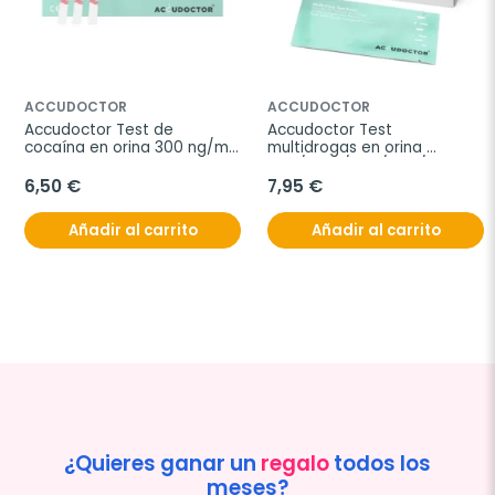
ACCUDOCTOR
ACCUDOCTOR
Accudoctor Test de 
Accudoctor Test 
cocaína en orina 300 ng/ml, 
multidrogas en orina 
Caja 10 pruebas
THC/COC/BZO/AMP/MET, 
Caja 2 pruebas
6,50 €
7,95 €
Añadir al carrito
Añadir al carrito
¿Quieres ganar un
regalo
todos los
meses?