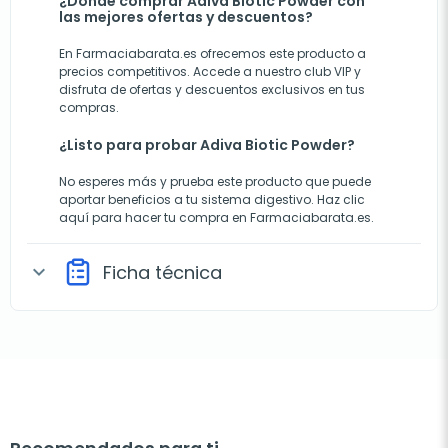
¿Dónde comprar Adiva Biotic Powder con
las mejores ofertas y descuentos?
En Farmaciabarata.es ofrecemos este producto a
precios competitivos. Accede a nuestro club VIP y
disfruta de ofertas y descuentos exclusivos en tus
compras.
¿Listo para probar Adiva Biotic Powder?
No esperes más y prueba este producto que puede
aportar beneficios a tu sistema digestivo.
Haz clic
aquí para hacer tu compra en Farmaciabarata.es.
Ficha técnica
expand_more