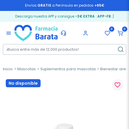
Envíos
GRATIS
a Península en pedidos
+65€
Descarga nuestra APP y consigue
-3€ EXTRA
:
APP-FB
;)
0
0
menu
Inicio
Mascotas
Suplementos para mascotas
Bienestar anim
No disponible
favorite_border