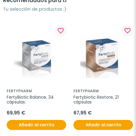
Recomendados para ti
Tu selección de productos ;)
favorite_border
favorite_border
FERTYPHARM
FERTYPHARM
FertyBiotic Balance, 34 
Fertybiotic Restore, 21 
cápsulas.
cápsulas
69,95 €
67,95 €
Añadir al carrito
Añadir al carrito