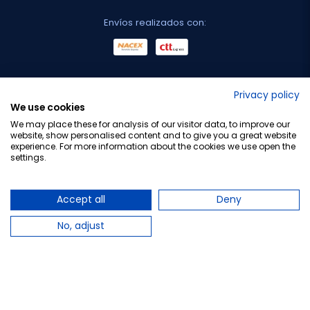
Envíos realizados con:
No lo decimos nosotros...
Privacy policy
We use cookies
¡Tu opinión es importante!
We may place these for analysis of our visitor data, to improve our
website, show personalised content and to give you a great website
experience. For more information about the cookies we use open the
settings.
Copyright © 2010-2026 Farmacia Barata S.L. Todos los
derechos reservados.
Accept all
Deny
No, adjust
Total:
30,90 €
PLAZO DE ENTREGA: Hasta 4 días laborables