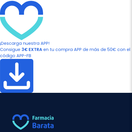
¡Descarga nuestra APP!
Consigue
3€ EXTRA
en tu compra APP de más de 50€ con el
código APP-FB