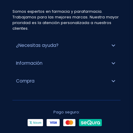
Somos expertos en farmacia y parafarmacia.
Trabajamos para las mejores marcas. Nuestra mayor
prioridad es la atención personalizada a nuestros
clientes.
expand_more
¿Necesitas ayuda?
expand_more
Información
expand_more
Compra
Pago seguro: