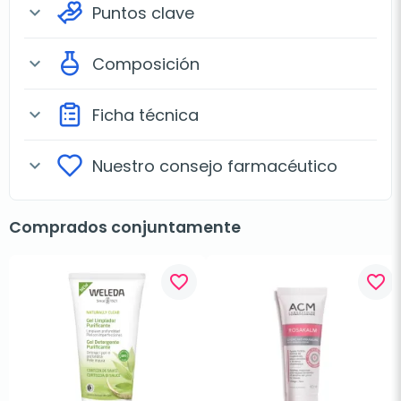
Puntos clave
expand_more
Composición
expand_more
Ficha técnica
expand_more
Nuestro consejo farmacéutico
expand_more
Comprados conjuntamente
favorite_border
favorite_border