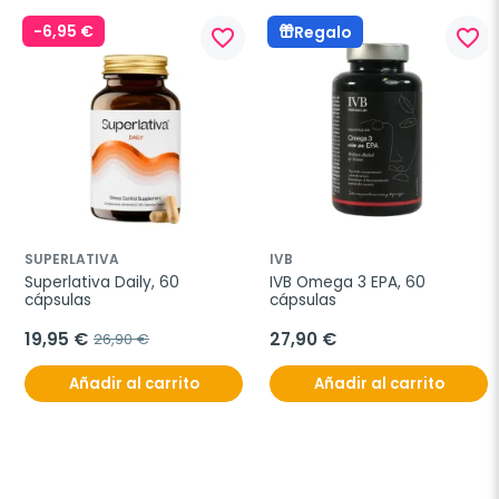
-6,95 €
Regalo
favorite_border
favorite_border
SUPERLATIVA
IVB
Superlativa Daily, 60 
IVB Omega 3 EPA, 60 
cápsulas
cápsulas
19,95 €
27,90 €
26,90 €
Añadir al carrito
Añadir al carrito