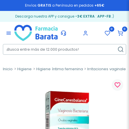
Envíos
GRATIS
a Península en pedidos
+65€
Descarga nuestra APP y consigue
-3€ EXTRA
:
APP-FB
;)
0
0
menu
Inicio
Higiene
Higiene íntima femenina
Irritaciones vaginales
favorite_border