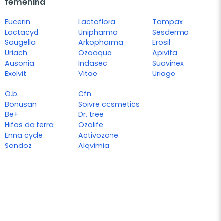
femenina
Eucerin
Lactoflora
Tampax
Lactacyd
Unipharma
Sesderma
Saugella
Arkopharma
Erosil
Uriach
Ozoaqua
Apivita
Ausonia
Indasec
Suavinex
Exelvit
Vitae
Uriage
O.b.
Cfn
Bonusan
Soivre cosmetics
Be+
Dr. tree
Hifas da terra
Ozolife
Enna cycle
Activozone
Sandoz
Alqvimia