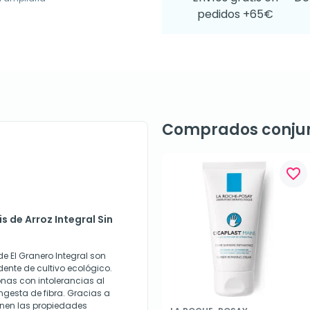
pedidos +65€
Comprados conju
favorite_border
s de Arroz Integral Sin
de El Granero Integral son
ente de cultivo ecológico.
nas con intolerancias al
ngesta de fibra. Gracias a
enen las propiedades