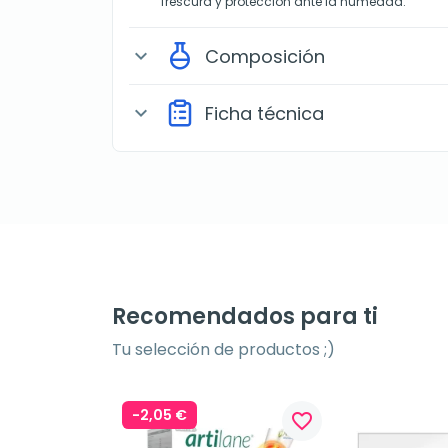
frescura y protección ante la humedad.
Composición
expand_more
Ficha técnica
expand_more
Recomendados para ti
Tu selección de productos ;)
-2,05 €
favorite_border