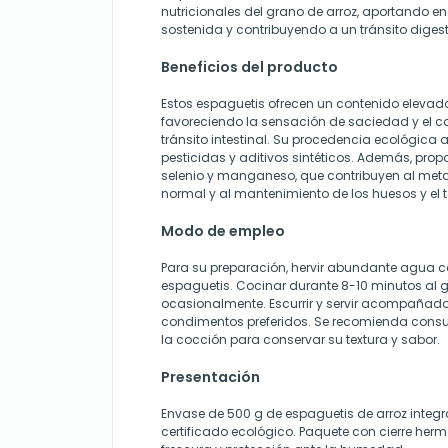
nutricionales del grano de arroz, aportando en
sostenida y contribuyendo a un tránsito diges
Beneficios del producto
Estos espaguetis ofrecen un contenido elevado 
favoreciendo la sensación de saciedad y el c
tránsito intestinal. Su procedencia ecológica
pesticidas y aditivos sintéticos. Además, pr
selenio y manganeso, que contribuyen al met
normal y al mantenimiento de los huesos y el t
Modo de empleo
Para su preparación, hervir abundante agua co
espaguetis. Cocinar durante 8-10 minutos al 
ocasionalmente. Escurrir y servir acompañado
condimentos preferidos. Se recomienda cons
la cocción para conservar su textura y sabor.
Presentación
Envase de 500 g de espaguetis de arroz integra
certificado ecológico. Paquete con cierre herm