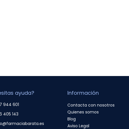
sitas ayuda?
Información
7 944 601
Contacta con nosotros
Quienes somos
6 405 143
Blog
fo@farmaciabarata.es
Aviso Legal