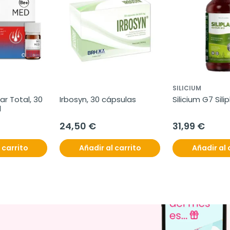
SILICIUM
r Total, 30 
Irbosyn, 30 cápsulas
Silicium G7 Silipl
l
24,50 €
31,99 €
 carrito
Añadir al carrito
Añadir al 