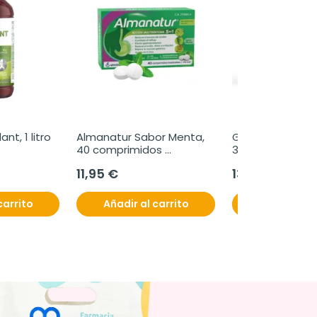
ant, 1 litro
Almanatur Sabor Menta, 
Gudsport Tiras N
40 comprimidos 
30 unidades
masticables
11,95 €
13,95 €
carrito
Añadir al carrito
Añadir al c