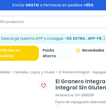
Envíos
GRATIS
a Península en pedidos
+65€
Descarga nuestra APP y consigue
-3€ EXTRA
:
APP-FB
;)
Ofertas en
Packs
Novedades
Solares
Ahorro
udable
Cereales, copos y muesli
El Granero Integral - Espaguet
El Granero Integra
favorite_border
Integral Sin Gluten
Referencia: DH-088298
Pasta de espaguetis elaborada 