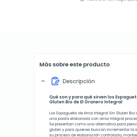
Más sobre este producto
Descripción
expand_more
Qué son y para qué sirven los Espagueti
Gluten Bio de El Granero Integral
Los Espaguetis de Arroz Integral Sin Gluten Bio 
una pasta elaborada con arroz integral proced
Se presentan como una alternativa para perso
gluten y para quienes buscan incrementar la i
su proceso de elaboración controlado, manti