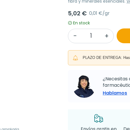
fibra y minerales esenciales.
V
5,02 €
0,01 €/gr
En stock
PLAZO DE ENTREGA: Hasta 
¿Necesitas 
farmacéutic
Hablamos
Envíos gratis en
De
a ampliarla