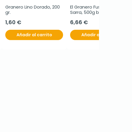
Granero Lino Dorado, 200 
El Granero Fusilli Trigo 
gr.
Sarra, 500g bio sin gluten
1,60 €
6,66 €
Añadir al carrito
Añadir al carrito