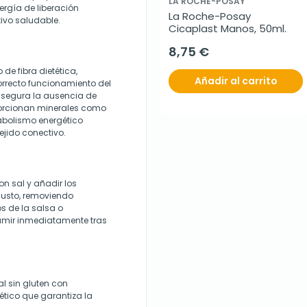
LA ROCHE-POSAY
ergía de liberación
La Roche-Posay 
tivo saludable.
Cicaplast Manos, 50ml.
8,75 €
de fibra dietética,
Añadir al carrito
orrecto funcionamiento del
 asegura la ausencia de
oporcionan minerales como
abolismo energético
ejido conectivo.
n sal y añadir los
gusto, removiendo
s de la salsa o
umir inmediatamente tras
l sin gluten con
ético que garantiza la