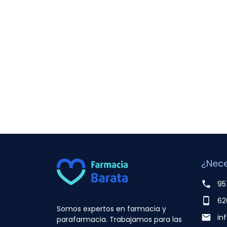
¿Nece
phone
95
phone_android
62
Somos expertos en farmacia y
email
in
parafarmacia. Trabajamos para las