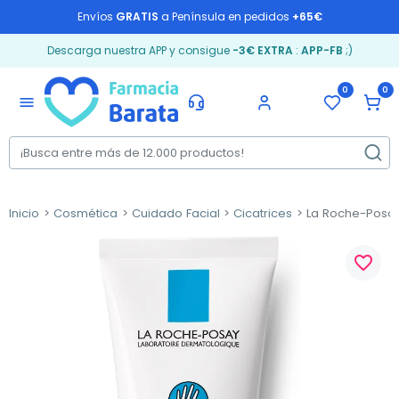
Envíos
GRATIS
a Península en pedidos
+65€
Descarga nuestra APP y consigue
-3€ EXTRA
:
APP-FB
;)
0
0
menu
Inicio
Cosmética
Cuidado Facial
Cicatrices
La Roche-Posay
favorite_border