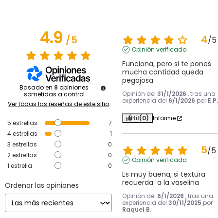
4.9
4
/
5
/
5
Opinión verificada
Funciona, pero si te pones 
mucha cantidad queda 
pegajosa.
Basado en
8
opiniones
Opinión del
31/1/2026
, tras una
sometidas a control
experiencia del
6/1/2026
por
E.P.
Ver todas las reseñas de este sitio
Útil
(0)
Informe
5
estrellas
7
4
estrellas
1
3
estrellas
0
5
/
5
2
estrellas
0
Opinión verificada
1
estrella
0
Es muy buena, si textura 
recuerda  a la vaselina
Ordenar las opiniones
Opinión del
6/1/2026
, tras una
experiencia del
30/11/2025
por
Raquel B.