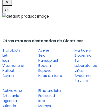
Otras marcas destacadas de Cicatrices
Trofolastin
Avene
Martiderm
Leti
Seid
Bioderma
Isdin
Hansaplast
Svr
Vitamono ef
Boderm
Laboratorios
Halibut
Repavar
viñas
Askina
Hifas da terra
A-derma
Salvelox
Activozone
El naturalista
Artesania
Equisalud
agricola
Ioox
Atlantia
Marnys