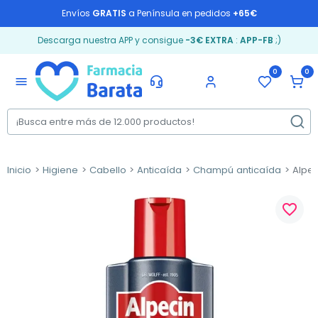
Envíos
GRATIS
a Península en pedidos
+65€
Descarga nuestra APP y consigue
-3€ EXTRA
:
APP-FB
;)
0
0
menu
Inicio
Higiene
Cabello
Anticaída
Champú anticaída
Alpec
favorite_border