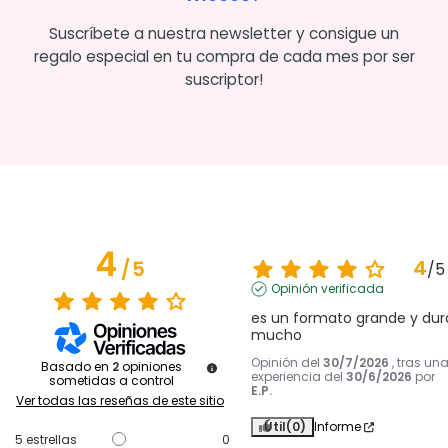
Suscríbete a nuestra newsletter y consigue un
regalo especial en tu compra de cada mes por ser
suscriptor!
4
4
/
5
/
5
Opinión verificada
es un formato grande y dura
mucho
Opinión del
30/7/2026
, tras un
Basado en
2
opiniones
experiencia del
30/6/2026
por
sometidas a control
E.P.
Ver todas las reseñas de este sitio
Útil
(0)
Informe
5
estrellas
0