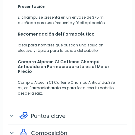
Presentación
El champú se presenta en un envase de 375 ml,
diseñado para uso frecuente y fácil aplicación.
Recomendación del Farmacéutico
Ideal para hombres que buscan una solución
efectiva y rápida para la caída del cabello.
Compra Alpecin C1 Caffeine Champú
Anticaída en Farmaciabarata.es al Mejor
Precio
Compra Alpecin C1 Caffeine Champú Anticaída, 375
ml, en
Farmaciabarata.es
para fortalecer tu cabello
desde la raíz.
Puntos clave
expand_more
Composición
expand_more