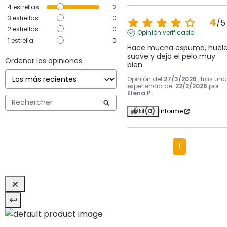
4
estrellas
2
3
estrellas
0
4
/
5
2
estrellas
0
Opinión verificada
1
estrella
0
Hace mucha espuma, huele
suave y deja el pelo muy 
Ordenar las opiniones
bien
Opinión del
27/3/2026
, tras una
experiencia del
22/2/2026
por
Elena P.
Útil
(0)
Informe
1