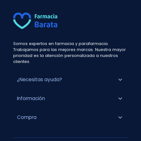
Somos expertos en farmacia y parafarmacia.
Trabajamos para las mejores marcas. Nuestra mayor
prioridad es la atención personalizada a nuestros
clientes.
expand_more
¿Necesitas ayuda?
expand_more
Información
expand_more
Compra