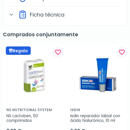
Ficha técnica
expand_more
Comprados conjuntamente
Regalo
favorite_border
favorite_border
NS NUTRITIONAL SYSTEM
ISDIN
NS Lactoben, 50 
Isdin reparador labial con 
comprimidos
ácido hialurónico, 10 ml