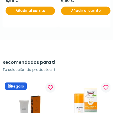
8,99 €
6,90 €
Añadir al carrito
Añadir al carrito
Recomendados para ti
Tu selección de productos ;)
Regalo
favorite_border
favorite_border