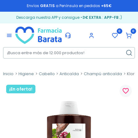
Envíos
GRATIS
a Península en pedidos
+65€
Descarga nuestra APP y consigue
-3€ EXTRA
:
APP-FB
;)
0
0
menu
Inicio
Higiene
Cabello
Anticaída
Champú anticaída
Klora
¡En oferta!
favorite_border