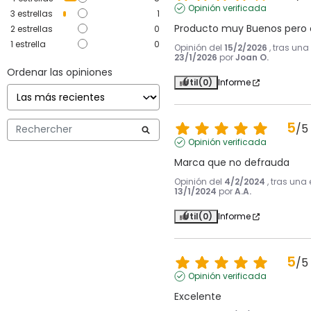
Opinión verificada
3
estrellas
1
Producto muy Buenos pero 
2
estrellas
0
1
estrella
0
Opinión del
15/2/2026
, tras una
23/1/2026
por
Joan O.
Ordenar las opiniones
Útil
(0)
Informe
5
/
5
Opinión verificada
Marca que no defrauda
Opinión del
4/2/2024
, tras una
13/1/2024
por
A.A.
Útil
(0)
Informe
5
/
5
Opinión verificada
Excelente