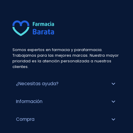
Somos expertos en farmacia y parafarmacia.
Trabajamos para las mejores marcas. Nuestra mayor
prioridad es la atención personalizada a nuestros
clientes.
expand_more
¿Necesitas ayuda?
expand_more
Información
expand_more
Compra