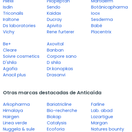
Pilexil
Pilopeptan
Martiderm
Isdin
Sendo
Botánicapharma
Triconails
Kaidax
Ioox
Iraltone
Ducray
Sesderma
Ds laboratories
Apivita
Babé
Vichy
Rene furterer
Placentrix
Be+
Axovital
Cleare
Banban
Soivre cosmetics
Corpore sano
D'shila
D shila
Agafia
Dr.konopkas
Anacil plus
Drasanvi
Otras marcas destacadas de Anticaída
Arkopharma
Bariatricline
Farline
Himalaya
Bio-recherche
Lab. abad
Hairgen
Biokap
Lazartigue
Linea verde
Catalysis
Margan
Nuggela & sule
Ecoforia
Natures bounty