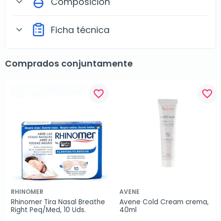
Composición
expand_more
Ficha técnica
expand_more
Comprados conjuntamente
favorite_border
favorite_border
RHINOMER
AVENE
Rhinomer Tira Nasal Breathe 
Avene Cold Cream crema, 
Right Peq/Med, 10 Uds.
40ml