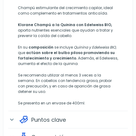
Champú estimulante del crecimiento capilar, ideal
como complemento en tratamientos anticaída.
Klorane Champú a la Quinina con Edelweiss BIO,
aporta nutrientes esenciales que ayudan a tratar y
prevenir la caída del cabello.
En su
composición
se incluye
Quinina y Edelweiss BIO
,
que
actúan sobre el bulbo piloso promoviendo su
fortalecimiento y crecimiento.
Además, el Edelweiss,
aumenta el efecto de la quinina.
Se recomienda utilizar al menos 3 veces a la
semana. En cabellos con tendencia grasa, probar
con precaución, y en caso de aparición de grasa
detener su uso.
Se presenta en un envase de 400ml.
Puntos clave
expand_more