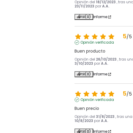
Opinión del
18/12/2023
, tras un
23/11/2023
por
A.A.
Útil
(0)
Informe
5
/
5
Opinión verificada
Buen producto
Opinión del
26/10/2023
, tras u
3/10/2023
por
A.A.
Útil
(0)
Informe
5
/
5
Opinión verificada
Buen precio
Opinión del
31/8/2023
, tras una
10/8/2023
por
A.A.
Útil
(0)
Informe