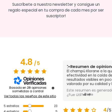
Suscríbete a nuestra newsletter y consigue un
regalo especial en tu compra de cada mes por ser
suscriptor!
4.8
/
5
Resumen de opinion
El champú Klorane a la q
efectividad en la caída de
resultados visibles en po
valorado por su calidad y
Basado en
29
opiniones
Este resumen es generado
sometidas a control
¿Fue útil?
Sí
No
Ver todas las reseñas de este sitio
5
estrellas
23
4
/
5
4
estrellas
5