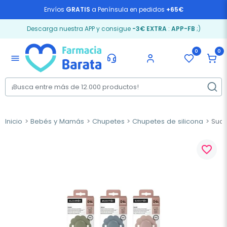
Envíos
GRATIS
a Península en pedidos
+65€
Descarga nuestra APP y consigue
-3€ EXTRA
:
APP-FB
;)
0
0
menu
Inicio
Bebés y Mamás
Chupetes
Chupetes de silicona
Suav
favorite_border