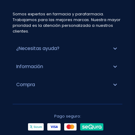
Somos expertos en farmacia y parafarmacia.
Trabajamos para las mejores marcas. Nuestra mayor
prioridad es la atención personalizada a nuestros
clientes.
expand_more
¿Necesitas ayuda?
expand_more
Información
expand_more
Compra
Pago seguro: