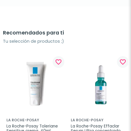
Recomendados para ti
Tu selección de productos ;)
favorite_border
favorite_border
LA ROCHE-POSAY
LA ROCHE-POSAY
La Roche-Posay Toleriane 
La Roche-Posay Effaclar 
Sensitive crema, 40ml
Serum Ultra concentrado, 