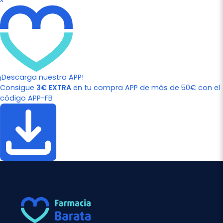
¡Descarga nuestra APP!
Consigue
3€ EXTRA
en tu compra APP de más de 50€ con el
código APP-FB