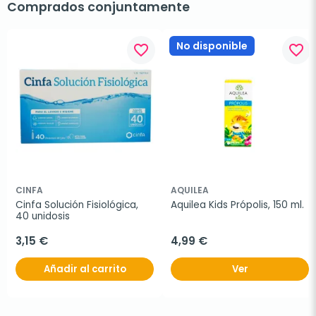
Comprados conjuntamente
No disponible
favorite_border
favorite_border
CINFA
AQUILEA
Cinfa Solución Fisiológica, 
Aquilea Kids Própolis, 150 ml.
40 unidosis
3,15 €
4,99 €
Añadir al carrito
Ver