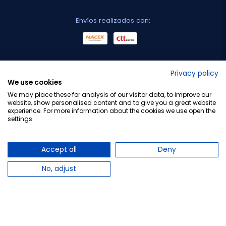
Envíos realizados con:
No lo decimos nosotros...
Privacy policy
We use cookies
¡Tu opinión es importante!
We may place these for analysis of our visitor data, to improve our
website, show personalised content and to give you a great website
experience. For more information about the cookies we use open the
settings.
Copyright © 2010-2026 Farmacia Barata S.L. Todos los
derechos reservados.
Accept all
Deny
No, adjust
Total:
8,95 €
−
+
Añadir al carrito