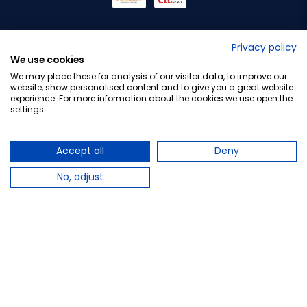
No lo decimos nosotros...
Privacy policy
We use cookies
¡Tu opinión es importante!
We may place these for analysis of our visitor data, to improve our
website, show personalised content and to give you a great website
experience. For more information about the cookies we use open the
settings.
Copyright © 2010-2026 Farmacia Barata S.L. Todos los
derechos reservados.
Accept all
Deny
No, adjust
Total:
17,95 €
−
+
Añadir al carrito