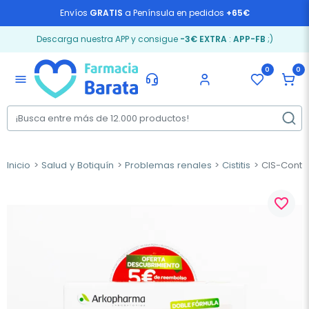
Envíos
GRATIS
a Península en pedidos
+65€
Descarga nuestra APP y consigue
-3€ EXTRA
:
APP-FB
;)
0
0
menu
Inicio
Salud y Botiquín
Problemas renales
Cistitis
CIS-Control
favorite_border