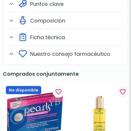
Puntos clave
expand_more
Composición
expand_more
Ficha técnica
expand_more
Nuestro consejo farmacéutico
expand_more
Comprados conjuntamente
No disponible
favorite_border
favorite_border