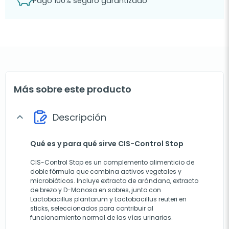
Pago 100% seguro garantizado
Más sobre este producto
Descripción
expand_more
Qué es y para qué sirve CIS-Control Stop
CIS-Control Stop es un complemento alimenticio de
doble fórmula que combina activos vegetales y
microbióticos. Incluye extracto de arándano, extracto
de brezo y D-Manosa en sobres, junto con
Lactobacillus plantarum y Lactobacillus reuteri en
sticks, seleccionados para contribuir al
funcionamiento normal de las vías urinarias.