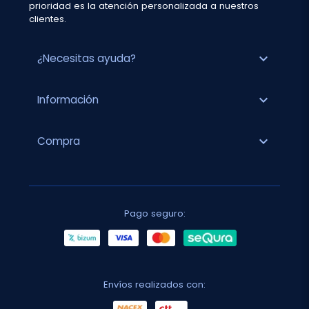
prioridad es la atención personalizada a nuestros
clientes.
expand_more
¿Necesitas ayuda?
expand_more
Información
expand_more
Compra
Pago seguro:
Envíos realizados con: