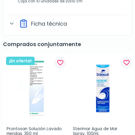
Caja con 10 unidades de 20x10 cm
Ficha técnica
expand_more
Comprados conjuntamente
¡En oferta!
favorite_border
favorite_border
Prontosan Solución Lavado 
Sterimar Agua de Mar 
Heridas, 350 ml.
Spray, 100ml.