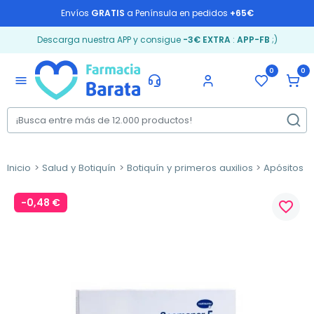
Envíos
GRATIS
a Península en pedidos
+65€
Descarga nuestra APP y consigue
-3€ EXTRA
:
APP-FB
;)
0
0
menu
Inicio
Salud y Botiquín
Botiquín y primeros auxilios
Apósitos
-0,48 €
favorite_border