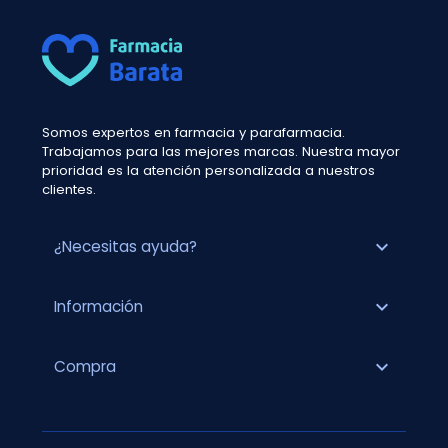
Somos expertos en farmacia y parafarmacia.
Trabajamos para las mejores marcas. Nuestra mayor
prioridad es la atención personalizada a nuestros
clientes.
expand_more
¿Necesitas ayuda?
expand_more
Información
expand_more
Compra