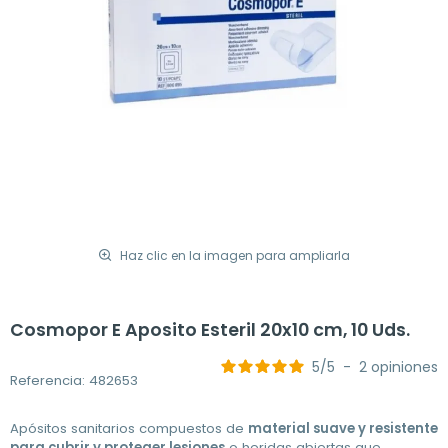
Haz clic en la imagen para ampliarla
Cosmopor E Aposito Esteril 20x10 cm, 10 Uds.
5
/
5
-
2
opiniones
Referencia: 482653
Apósitos sanitarios compuestos de
material suave y resistente
para cubrir y proteger lesiones
o heridas abiertas que