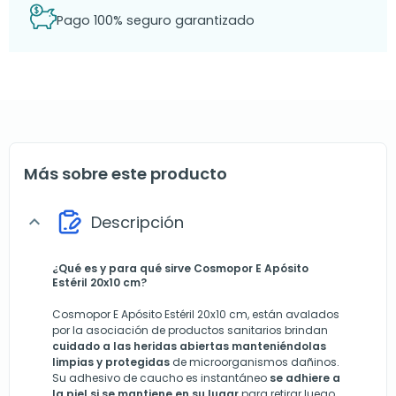
Pago 100% seguro garantizado
Más sobre este producto
Descripción
expand_more
¿Qué es y para qué sirve Cosmopor E Apósito
Estéril 20x10 cm?
Cosmopor E Apósito Estéril 20x10 cm, están avalados
por la asociación de productos sanitarios brindan
cuidado a las heridas abiertas manteniéndolas
limpias y protegidas
de microorganismos dañinos.
Su adhesivo de caucho es instantáneo
se adhiere a
la piel si se mantiene en su lugar
para retirar luego