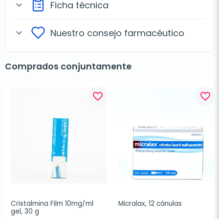
Ficha técnica
expand_more
Nuestro consejo farmacéutico
expand_more
Comprados conjuntamente
favorite_border
favorite_border
Cristalmina Film 10mg/ml 
Micralax, 12 cánulas
gel, 30 g