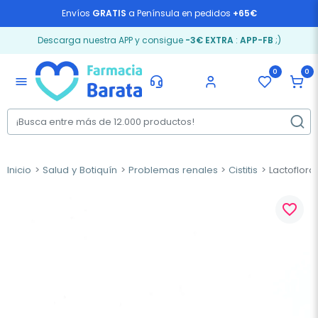
Envíos
GRATIS
a Península en pedidos
+65€
Descarga nuestra APP y consigue
-3€ EXTRA
:
APP-FB
;)
0
0
menu
Inicio
Salud y Botiquín
Problemas renales
Cistitis
Lactoflora
favorite_border