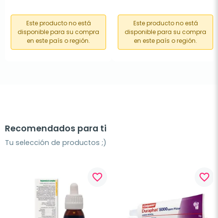
Este producto no está
Este producto no está
disponible para su compra
disponible para su compra
en este país o región.
en este país o región.
Recomendados para ti
Tu selección de productos ;)
favorite_border
favorite_border