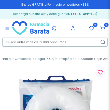
Envíos
GRATIS
a Península en pedidos
+65€
Descarga nuestra APP y consigue
-3€ EXTRA
:
APP-FB
;)
0
0
menu
Inicio
Ortopedia
Hogar
Cojín ortopédico
Aposan Cojin Anti
favorite_border