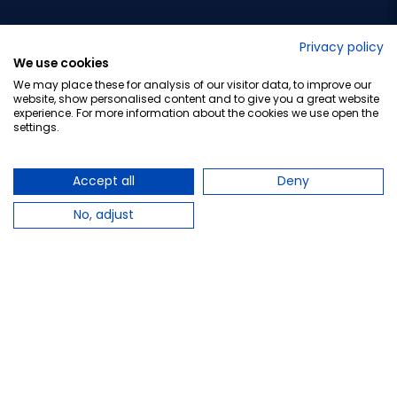
No lo decimos nosotros...
Privacy policy
We use cookies
¡Tu opinión es importante!
We may place these for analysis of our visitor data, to improve our
website, show personalised content and to give you a great website
experience. For more information about the cookies we use open the
settings.
Copyright © 2010-2026 Farmacia Barata S.L. Todos los
derechos reservados.
Accept all
Deny
No, adjust
Total:
19,85 €
−
+
Añadir al carrito