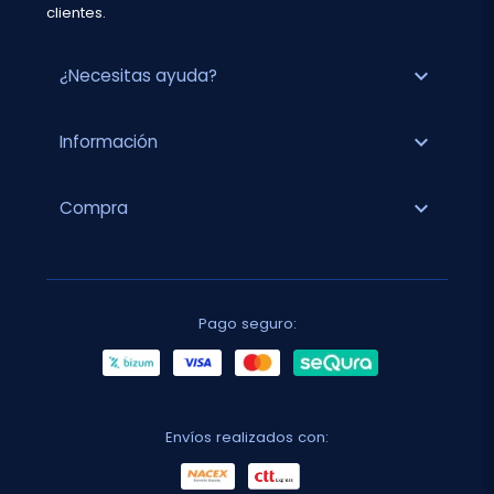
clientes.
expand_more
¿Necesitas ayuda?
expand_more
Información
expand_more
Compra
Pago seguro:
Envíos realizados con: