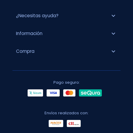
expand_more
¿Necesitas ayuda?
expand_more
Información
expand_more
Compra
Pago seguro:
Envíos realizados con: