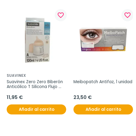
favorite_border
favorite_border
SUAVINEX
Suavinex Zero Zero Biberón 
Meibopatch Antifaz, 1 unidad
Anticólico T Silicona Flujo 
Adaptable Color Fair, 120 ml
11,95 €
23,50 €
Añadir al carrito
Añadir al carrito