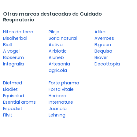
Otras marcas destacadas de Cuidado
Respiratorio
Hifas da terra
Pileje
Atika
Bisolherbal
Soria natural
Averroes
Bio3
Activa
B.green
A vogel
Airbiotic
Bequisa
Bioserum
Aluneb
Biover
Integralia
Artesania
Decottopia
agricola
Dietmed
Forte pharma
Eladiet
Forza vitale
Equisalud
Herbora
Esential aroms
Internature
Espadiet
Juanola
Filvit
Lehning