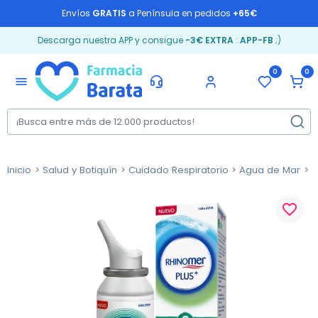
Envíos
GRATIS
a Península en pedidos
+65€
Descarga nuestra APP y consigue
-3€ EXTRA
:
APP-FB
;)
0
0
menu
Inicio
Salud y Botiquín
Cuidado Respiratorio
Agua de Mar
R
favorite_border