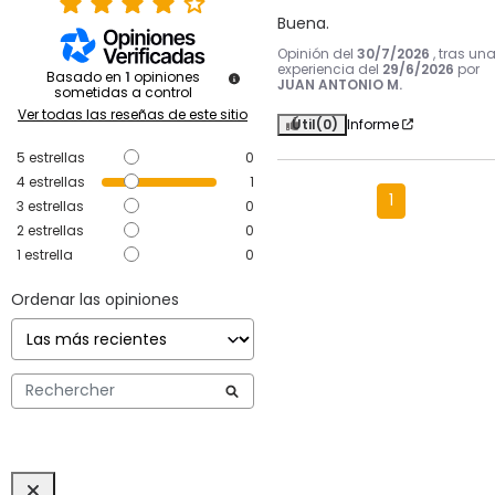
Buena.
Opinión del
30/7/2026
, tras un
experiencia del
29/6/2026
por
Basado en
1
opiniones
JUAN ANTONIO M.
sometidas a control
Ver todas las reseñas de este sitio
Útil
(0)
Informe
5
estrellas
0
4
estrellas
1
1
3
estrellas
0
2
estrellas
0
1
estrella
0
Ordenar las opiniones