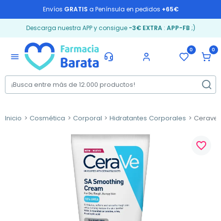
Envíos
GRATIS
a Península en pedidos
+65€
Descarga nuestra APP y consigue
-3€ EXTRA
:
APP-FB
;)
0
0
menu
Inicio
Cosmética
Corporal
Hidratantes Corporales
Cerave S
favorite_border