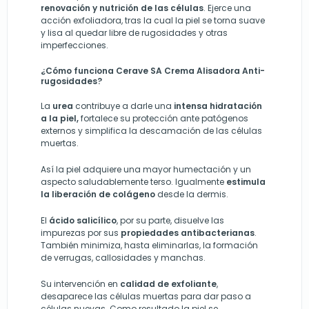
renovación y nutrición de las células
. Ejerce una
acción exfoliadora, tras la cual la piel se torna suave
y lisa al quedar libre de
rugosidades
y otras
imperfecciones.
¿Cómo funciona Cerave SA Crema Alisadora Anti-
rugosidades?
La
urea
contribuye a darle una
intensa hidratación
a la piel,
fortalece su protección ante patógenos
externos y simplifica la descamación de las células
muertas.
Así la piel adquiere una mayor humectación y un
aspecto saludablemente terso.
Igualmente
estimula
la liberación de colágeno
desde la dermis.
El
ácido salicílico
, por su parte, disuelve las
impurezas por sus
propiedades antibacterianas
.
También minimiza, hasta eliminarlas, la formación
de verrugas, callosidades y manchas.
Su intervención en
calidad de exfoliante
,
desaparece las células muertas para dar paso a
células nuevas. Como resultado la piel se