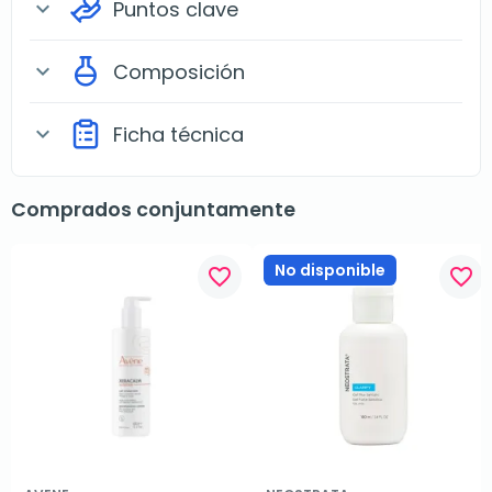
Puntos clave
expand_more
Composición
expand_more
Ficha técnica
expand_more
Comprados conjuntamente
No disponible
favorite_border
favorite_border