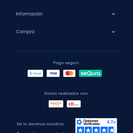
expand_more
Información
expand_more
Compra
Pago seguro:
Envíos realizados con:
No lo decimos nosotros...