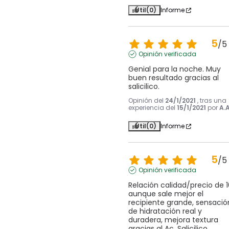
Útil
(0)
Informe
5
/
5
Opinión verificada
Genial para la noche. Muy 
buen resultado gracias al 
salicilico.
Opinión del
24/1/2021
, tras una
experiencia del
15/1/2021
por
A.A
Útil
(0)
Informe
5
/
5
Opinión verificada
Relación calidad/precio de 10
aunque sale mejor el 
recipiente grande, sensación
de hidratación real y 
duradera, mejora textura 
gracias al Ac. Salicilico. 