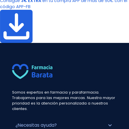
Consigue
3€ EXTRA
en tu compra APP de más de 50€ con el
código APP-FB
Somos expertos en farmacia y parafarmacia.
Trabajamos para las mejores marcas. Nuestra mayor
prioridad es la atención personalizada a nuestros
clientes.
expand_more
¿Necesitas ayuda?