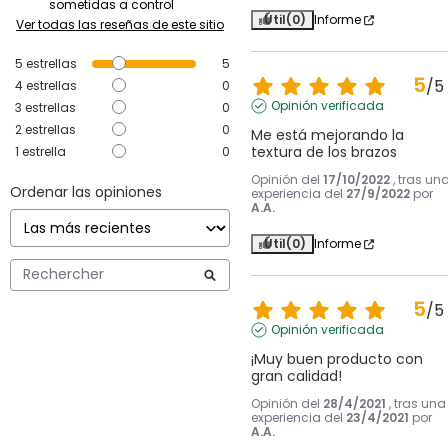
sometidas a control
Útil
(0)
Informe
Ver todas las reseñas de este sitio
5
estrellas
5
5
/
5
4
estrellas
0
Opinión verificada
3
estrellas
0
2
estrellas
0
Me está mejorando la 
textura de los brazos
1
estrella
0
Opinión del
17/10/2022
, tras un
Ordenar las opiniones
experiencia del
27/9/2022
por
A.A.
Útil
(0)
Informe
5
/
5
Opinión verificada
¡Muy buen producto con 
gran calidad!
Opinión del
28/4/2021
, tras una
experiencia del
23/4/2021
por
A.A.