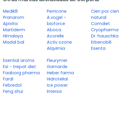
Medik8
Perricone
Cien por cien
Pranarom
A.vogel -
natural
Apivita
bioforce
Comdiet
Martiderm
Aboca
Cryopharma
Himalaya
Acorelle
Dr. hauschka
Madal bal
Activ ozone
Erbenobili
Alqvimia
Esenta
Esential aroms
Fleurymer
Esi - trepat diet
Gamarde
Faaborg pharma
Heber farma
Fardi
Hidrotelial
Febredol
Ice power
Feng shui
Intersa