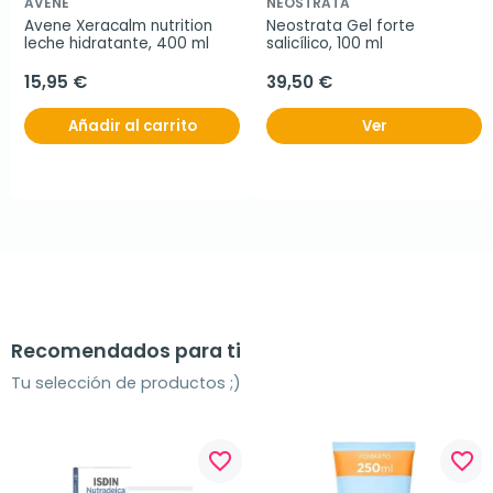
AVENE
NEOSTRATA
Avene Xeracalm nutrition 
Neostrata Gel forte 
leche hidratante, 400 ml
salicílico, 100 ml
15,95 €
39,50 €
Añadir al carrito
Ver
Recomendados para ti
Tu selección de productos ;)
favorite_border
favorite_border