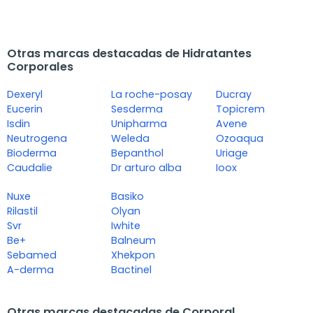
Otras marcas destacadas de Hidratantes
Corporales
Dexeryl
La roche-posay
Ducray
Eucerin
Sesderma
Topicrem
Isdin
Unipharma
Avene
Neutrogena
Weleda
Ozoaqua
Bioderma
Bepanthol
Uriage
Caudalie
Dr arturo alba
Ioox
Nuxe
Basiko
Rilastil
Olyan
Svr
Iwhite
Be+
Balneum
Sebamed
Xhekpon
A-derma
Bactinel
Otras marcas destacadas de Corporal