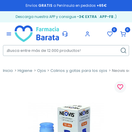
Envíos
GRATIS
a Península en pedidos
+65€
Descarga nuestra APP y consigue
-3€ EXTRA
:
APP-FB
;)
0
0
menu
Inicio
Higiene
Ojos
Colirios y gotas para los ojos
Neovis sol
favorite_border