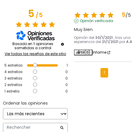
5
5
/
5
/
5
Opinión verificada
Muy bien.
Opinión del
30/1/2021
, tras una
experiencia del
21/1/2021
por
A.A
Basado en
1
opiniones
sometidas a control
Útil
(0)
Informe
Ver todas las reseñas de este sitio
5
estrellas
1
4
estrellas
0
1
3
estrellas
0
2
estrellas
0
1
estrella
0
Ordenar las opiniones