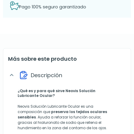
Pago 100% seguro garantizado
Más sobre este producto
Descripción
expand_more
¿Qué es y para qué sirve Neovis Solución
Lubricante Ocular?
Neovis Solución Lubricante Ocular es una
composición que
preserva los tejidos oculares
sensibles
. Ayuda a reforzar la función ocular,
gracias al hialuronato de sodio que rellena el
hundimiento en la zona del contorno de los ojos.