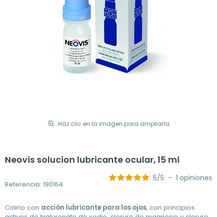
Haz clic en la imagen para ampliarla
Neovis solucion lubricante ocular, 15 ml
5
/
5
-
1
opiniones
Referencia: 190164
Colirio con
acción lubricante para los ojos
, con principios
activos de h
ialuronato
de sodio, cloruro de magnesio y cloruro