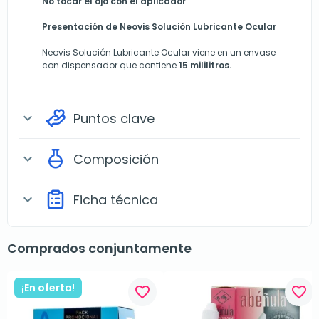
No tocar el ojo con el aplicador
.
Presentación de Neovis Solución Lubricante Ocular
Neovis Solución Lubricante Ocular viene en un envase
con dispensador que contiene
15 mililitros.
Puntos clave
expand_more
Composición
expand_more
Ficha técnica
expand_more
Comprados conjuntamente
¡En oferta!
favorite_border
favorite_border