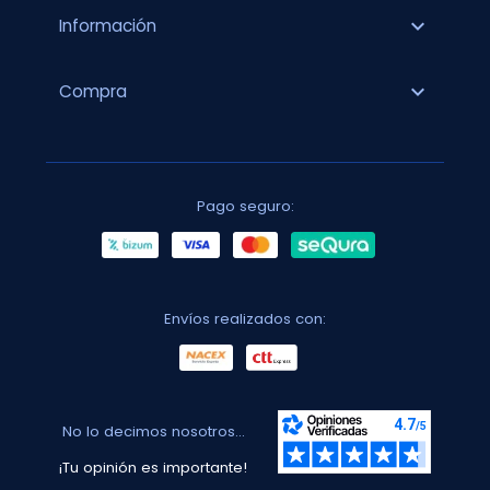
expand_more
Información
expand_more
Compra
Pago seguro:
Envíos realizados con:
No lo decimos nosotros...
¡Tu opinión es importante!