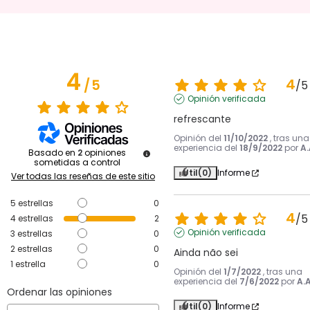
4
4
/
5
/
5
Opinión verificada
refrescante
Opinión del
11/10/2022
, tras una
experiencia del
18/9/2022
por
A.
Basado en
2
opiniones
sometidas a control
Útil
(0)
Informe
Ver todas las reseñas de este sitio
5
estrellas
0
4
/
5
4
estrellas
2
Opinión verificada
3
estrellas
0
2
estrellas
0
Ainda não sei
1
estrella
0
Opinión del
1/7/2022
, tras una
experiencia del
7/6/2022
por
A.A
Ordenar las opiniones
Útil
(0)
Informe