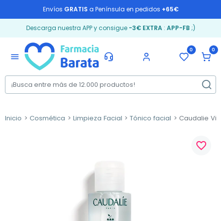
Envíos
GRATIS
a Península en pedidos
+65€
Descarga nuestra APP y consigue
-3€ EXTRA
:
APP-FB
;)
0
0
menu
Inicio
Cosmética
Limpieza Facial
Tónico facial
Caudalie Vino
favorite_border