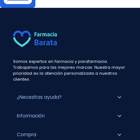
Somos expertos en farmacia y parafarmacia.
Trabajamos para las mejores marcas. Nuestra mayor
prioridad es la atención personalizada a nuestros
clientes.
expand_more
¿Necesitas ayuda?
expand_more
Información
expand_more
Compra