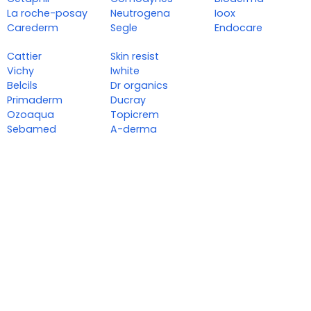
La roche-posay
Neutrogena
Ioox
Carederm
Segle
Endocare
Cattier
Skin resist
Vichy
Iwhite
Belcils
Dr organics
Primaderm
Ducray
Ozoaqua
Topicrem
Sebamed
A-derma