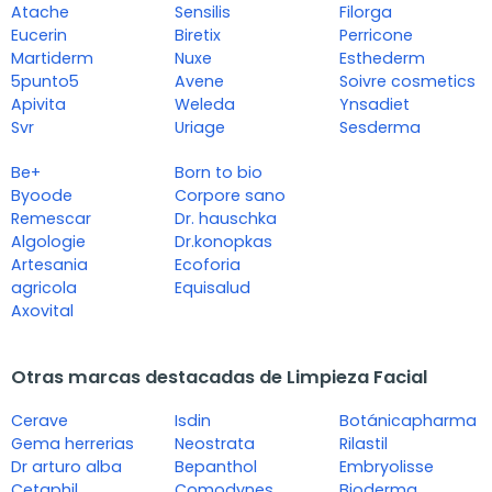
Atache
Sensilis
Filorga
Eucerin
Biretix
Perricone
Martiderm
Nuxe
Esthederm
5punto5
Avene
Soivre cosmetics
Apivita
Weleda
Ynsadiet
Svr
Uriage
Sesderma
Be+
Born to bio
Byoode
Corpore sano
Remescar
Dr. hauschka
Algologie
Dr.konopkas
Artesania
Ecoforia
agricola
Equisalud
Axovital
Otras marcas destacadas de Limpieza Facial
Cerave
Isdin
Botánicapharma
Gema herrerias
Neostrata
Rilastil
Dr arturo alba
Bepanthol
Embryolisse
Cetaphil
Comodynes
Bioderma