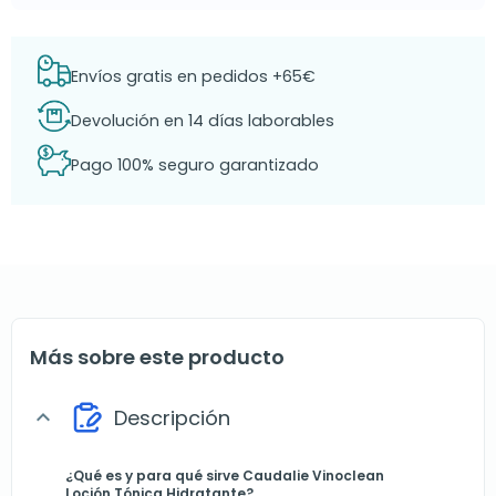
Envíos gratis en pedidos +65€
Devolución en 14 días laborables
Pago 100% seguro garantizado
Más sobre este producto
Descripción
expand_more
¿Qué es y para qué sirve Caudalie Vinoclean
Loción Tónica Hidratante?