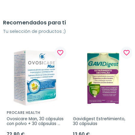
Recomendados para ti
Tu selección de productos ;)
favorite_border
favorite_border
PROCARE HEALTH
Ovosicare Man, 30 cápsulas 
Gavidigest Estreñimiento, 
con polvo + 30 cápsulas 
30 cápsulas
con aceite
72,80 €
13,60 €