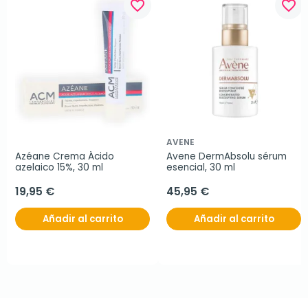
favorite_border
favorite_border
AVENE
Azéane Crema Ácido 
Avene DermAbsolu sérum 
azelaico 15%, 30 ml
esencial, 30 ml
19,95 €
45,95 €
Añadir al carrito
Añadir al carrito