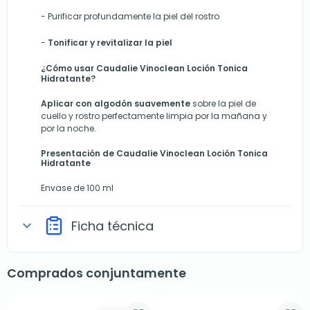
-
Purificar profundamente la piel del rostro
-
Tonificar y revitalizar la piel
¿Cómo usar Caudalie Vinoclean Loción Tonica
Hidratante?
Aplicar con algodón suavemente
sobre la piel de
cuello y rostro perfectamente limpia por la mañana y
por la noche.
Presentación de Caudalie Vinoclean Loción Tonica
Hidratante
Envase de 100 ml
Ficha técnica
expand_more
Comprados conjuntamente