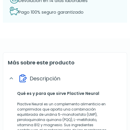
Devolución en 14 días laborables
Pago 100% seguro garantizado
Más sobre este producto
Descripción
expand_more
Qué es y para que sirve Plactive Neural
Plactive Neural es un complemento alimenticio en
comprimidos que aporta una combinación
equilibrada de uridina 5-monofosfato (UMP),
pirroloquinolina quinona (PQQ), L-metilfolato,
vitamina B12 y magnesio. Sus ingredientes