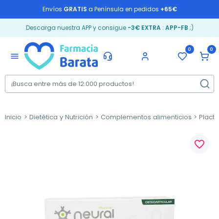
Envíos
GRATIS
a Península en pedidos
+65€
Descarga nuestra APP y consigue
-3€ EXTRA
:
APP-FB
;)
0
0
menu
Inicio
Dietética y Nutrición
Complementos alimenticios
Placti
favorite_border