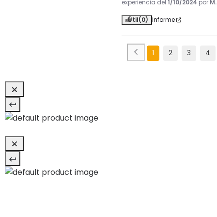
experiencia del
1/10/2024
por
M.
Útil
(0)
Informe
1
2
3
4