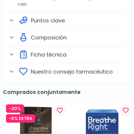
caja.
Puntos clave
expand_more
Composición
expand_more
Ficha técnica
expand_more
Nuestro consejo farmacéutico
expand_more
Comprados conjuntamente
-20%
favorite_border
favorite_border
-5% EXTRA