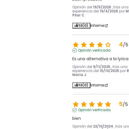
Opinión del
19/5/2026
, tras una
experiencia del
19/4/2026
por
M
Pilar C.
Útil
(0)
Informe
4
/
5
Opinión verificada
Es una alternativa a la lyrica
Opinión del
9/11/2025
, tras una
experiencia del
15/10/2025
por
R
María J.
Útil
(0)
Informe
5
/
5
Opinión verificada
bien
Opinión del
22/10/2024
, tras un