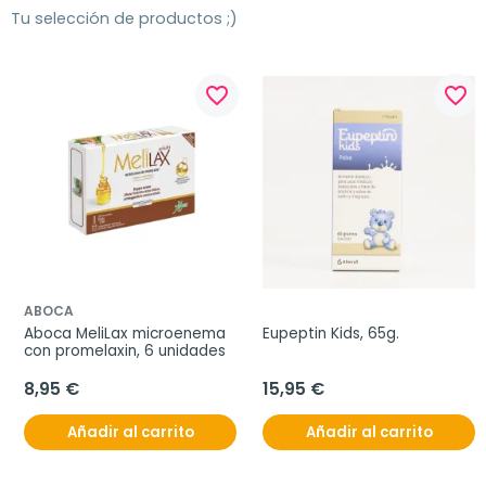
Tu selección de productos ;)
favorite_border
favorite_border
ABOCA
Aboca MeliLax microenema 
Eupeptin Kids, 65g.
con promelaxin, 6 unidades
8,95 €
15,95 €
Añadir al carrito
Añadir al carrito