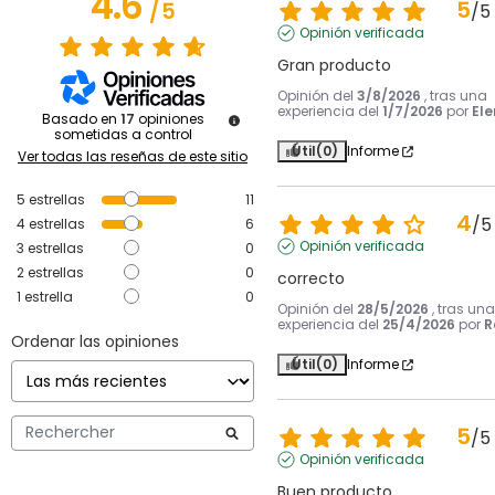
4.6
5
/
5
/
5
Opinión verificada
Gran producto
Opinión del
3/8/2026
, tras una
experiencia del
1/7/2026
por
Ele
Basado en
17
opiniones
sometidas a control
Útil
(0)
Informe
Ver todas las reseñas de este sitio
5
estrellas
11
4
/
5
4
estrellas
6
Opinión verificada
3
estrellas
0
2
estrellas
0
correcto
1
estrella
0
Opinión del
28/5/2026
, tras una
experiencia del
25/4/2026
por
R
Ordenar las opiniones
Útil
(0)
Informe
5
/
5
Opinión verificada
Buen producto