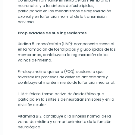
contribuyen al mantenimiento de las membranas
neuronales y a la síntesis de fosfolípidos,
participando en los mecanismos de regeneración
axonal y en la función normal de la transmisión
nerviosa.
Propiedades de sus ingredientes
Uridina 5-monofosfato (UMP): componente esencial
en la formación de fosfolípidos y glucolípidos de las
membranas, contribuye a la regeneración de las
vainas de mielina.
Pirroloquinolina quinona (PQQ): sustancia que
favorece los procesos de defensa antioxidante y
contribuye al mantenimiento de la función neuronal.
L-Metilfolato: forma activa de ácido fólico que
participa en la síntesis de neurotransmisores y en la
división celular.
Vitamina B12: contribuye a la síntesis normal de la
vaina de mielina y al mantenimiento de la función
neurológica.