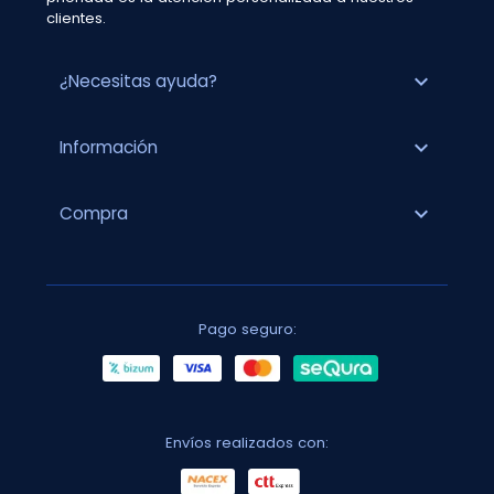
clientes.
expand_more
¿Necesitas ayuda?
expand_more
Información
expand_more
Compra
Pago seguro:
Envíos realizados con: