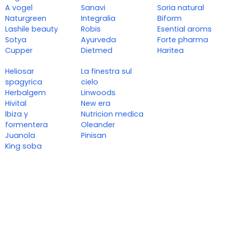
A vogel
Sanavi
Soria natural
Naturgreen
Integralia
Biform
Lashile beauty
Robis
Esential aroms
Sotya
Ayurveda
Forte pharma
Cupper
Dietmed
Haritea
Heliosar
La finestra sul
spagyrica
cielo
Herbalgem
Linwoods
Hivital
New era
Ibiza y
Nutricion medica
formentera
Oleander
Juanola
Pinisan
King soba