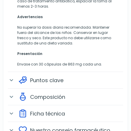
caso de tratamiento antibiótico, espaciar la toma al
menos 2-3 horas.
Advertencias
No superar la dosis diaria recomendada. Mantener
fuera del alcance de los niños. Conservar en lugar
fresco y seco. Este producto no debe utilizarse como
sustituto de una dieta variada.
Presentación
Envase con 30 cápsulas de 863 mg cada una.
Puntos clave
expand_more
Composición
expand_more
Ficha técnica
expand_more
Nuestro consejo farmacéutico
expand_more