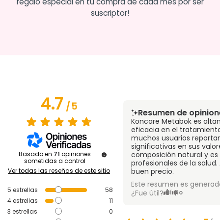
regalo especial en tu compra de cada mes por ser
suscriptor!
4.7
/
5
Resumen de opinion
Koncare Metabok es alta
eficacia en el tratamient
muchos usuarios reporta
significativas en sus valor
Basado en
71
opiniones
composición natural y e
sometidas a control
profesionales de la salud
Ver todas las reseñas de este sitio
buen precio.
Este resumen es generado
5
estrellas
58
¿Fue útil?
Sí
No
4
estrellas
11
3
estrellas
0