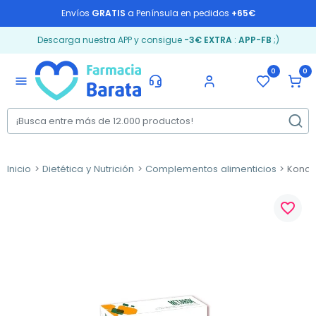
Envíos
GRATIS
a Península en pedidos
+65€
Descarga nuestra APP y consigue
-3€ EXTRA
:
APP-FB
;)
0
0
menu
Inicio
Dietética y Nutrición
Complementos alimenticios
Konca
favorite_border