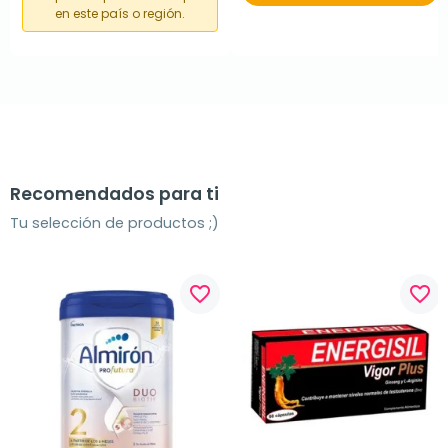
en este país o región.
Recomendados para ti
Tu selección de productos ;)
favorite_border
favorite_border