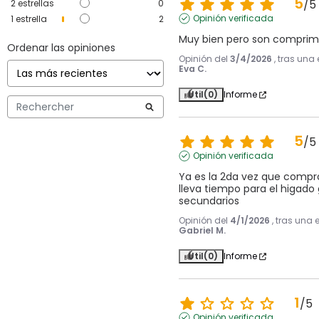
5
/
5
2
estrellas
0
Opinión verificada
1
estrella
2
Muy bien pero son comprim
Ordenar las opiniones
Opinión del
3/4/2026
, tras una
Eva C.
Útil
(0)
Informe
5
/
5
Opinión verificada
Ya es la 2da vez que compro
lleva tiempo para el higado 
secundarios
Opinión del
4/1/2026
, tras una 
Gabriel M.
Útil
(0)
Informe
1
/
5
Opinión verificada