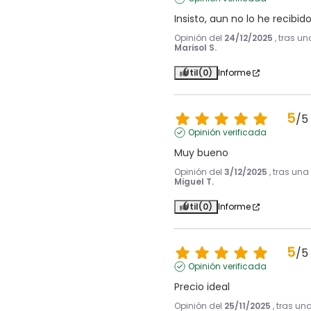
Insisto, aun no lo he recibido
Opinión del
24/12/2025
, tras u
Marisol S.
Útil
(0)
Informe
5
/
5
Opinión verificada
Muy bueno
Opinión del
3/12/2025
, tras una
Miguel T.
Útil
(0)
Informe
5
/
5
Opinión verificada
Precio ideal
Opinión del
25/11/2025
, tras un