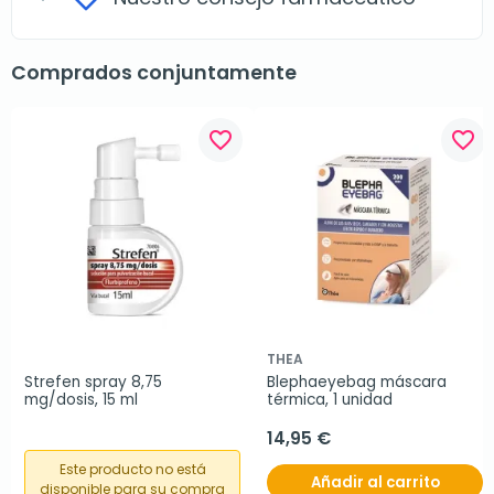
Comprados conjuntamente
favorite_border
favorite_border
THEA
Strefen spray 8,75 
Blephaeyebag máscara 
mg/dosis, 15 ml
térmica, 1 unidad
14,95 €
Este producto no está
Añadir al carrito
disponible para su compra