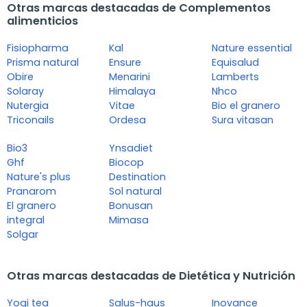
Otras marcas destacadas de Complementos
alimenticios
Fisiopharma
Kal
Nature essential
Prisma natural
Ensure
Equisalud
Obire
Menarini
Lamberts
Solaray
Himalaya
Nhco
Nutergia
Vitae
Bio el granero
Triconails
Ordesa
Sura vitasan
Bio3
Ynsadiet
Ghf
Biocop
Nature's plus
Destination
Pranarom
Sol natural
El granero
Bonusan
integral
Mimasa
Solgar
Otras marcas destacadas de Dietética y Nutrición
Yogi tea
Salus-haus
Inovance