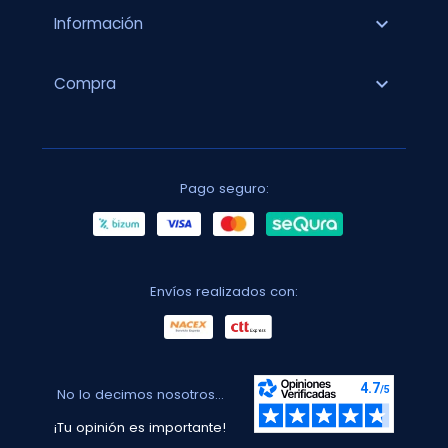
expand_more
Información
expand_more
Compra
Pago seguro:
Envíos realizados con:
No lo decimos nosotros...
¡Tu opinión es importante!