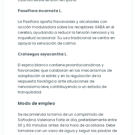
Passiflora incarnata L.
La Pasiflora aporta flavonoides y alcaloides con
acción moduladora sobre los receptores GABA en el
cerebro, ayudando a reducir la tensión nerviosa y la
inquietud ocasional. Su uso tradicional se centra en
apoyar la sensación de calma.
Crataegus oxyacantha L.
El espino blanco contiene proantocianidinas y
flavonoides que colaboran en los mecanismos de
adaptación al estrés y en la regulación de la
respuesta fisiológica ante situaciones de
nerviosismo leve, contribuyendo a un estado de
tranquilidad.
Modo de empleo
Se recomienda la toma de un comprimido de
Soñodina Valeriana Forte al día, preferiblemente entre
30 y 60 minutos antes de la hora de acostarse. Debe
tomarse con un vaso de agua y seguir las pautas de