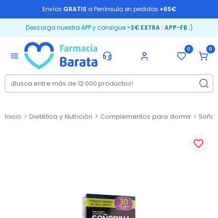
Envíos
GRATIS
a Península en pedidos
+65€
Descarga nuestra APP y consigue
-3€ EXTRA
:
APP-FB
;)
0
0
menu
Inicio
Dietética y Nutrición
Complementos para dormir
Soñod
favorite_border