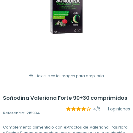
Haz clic en la imagen para ampliarla
Soñodina Valeriana Forte 90+30 comprimidos
4
/
5
-
1
opiniones
Referencia: 215994
Complemento alimenticio con extractos de Valeriana, Pasiflora
y Espino Blanco que contribuyen al descanso y a la relajación.