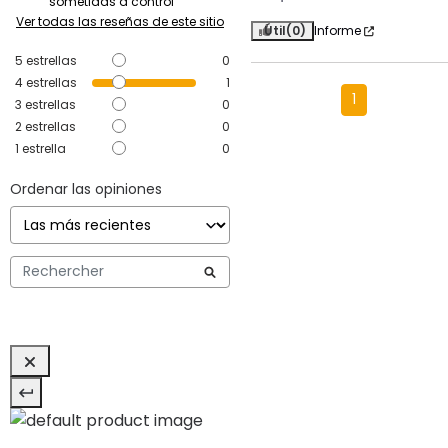
sometidas a control
Ver todas las reseñas de este sitio
Útil
(0)
Informe
5
estrellas
0
4
estrellas
1
1
3
estrellas
0
2
estrellas
0
1
estrella
0
Ordenar las opiniones