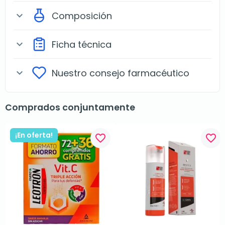
Composición
expand_more
Ficha técnica
expand_more
Nuestro consejo farmacéutico
expand_more
Comprados conjuntamente
¡En oferta!
favorite_border
favorite_border