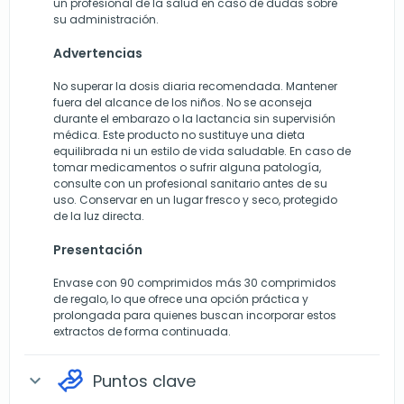
un profesional de la salud en caso de dudas sobre
su administración.
Advertencias
No superar la dosis diaria recomendada. Mantener
fuera del alcance de los niños. No se aconseja
durante el embarazo o la lactancia sin supervisión
médica. Este producto no sustituye una dieta
equilibrada ni un estilo de vida saludable. En caso de
tomar medicamentos o sufrir alguna patología,
consulte con un profesional sanitario antes de su
uso. Conservar en un lugar fresco y seco, protegido
de la luz directa.
Presentación
Envase con 90 comprimidos más 30 comprimidos
de regalo, lo que ofrece una opción práctica y
prolongada para quienes buscan incorporar estos
extractos de forma continuada.
Puntos clave
expand_more