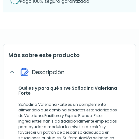
Pago 100% seguro garantizado
Más sobre este producto
Descripción
expand_more
Qué es y para qué sirve Soñodina Valeriana
Forte
Soñodina Valeriana Forte es un complemento
alimenticio que combina extractos estandarizados
de Valeriana, Pasiflora y Espino Blanco. Estos
ingredientes han sido tradicionalmente empleados
para ayudar a modular los niveles de estrés y
favorecer un patrón de descanso adecuado en
situaciones puntuales. Su formulación se basa en