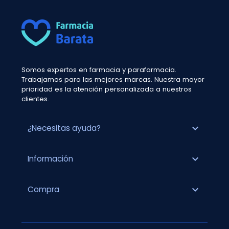
Somos expertos en farmacia y parafarmacia.
Trabajamos para las mejores marcas. Nuestra mayor
prioridad es la atención personalizada a nuestros
clientes.
expand_more
¿Necesitas ayuda?
expand_more
Información
expand_more
Compra