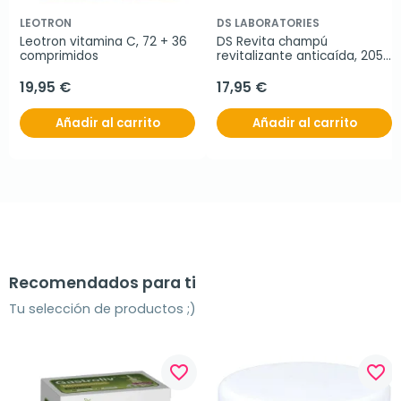
LEOTRON
DS LABORATORIES
Leotron vitamina C, 72 + 36 
DS Revita champú 
comprimidos
revitalizante anticaída, 205 
ml
19,95 €
17,95 €
Añadir al carrito
Añadir al carrito
Recomendados para ti
Tu selección de productos ;)
favorite_border
favorite_border