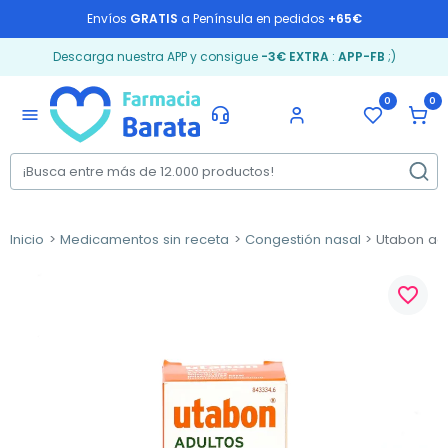
Envíos
GRATIS
a Península en pedidos
+65€
Descarga nuestra APP y consigue
-3€ EXTRA
:
APP-FB
;)
0
0
menu
Inicio
Medicamentos sin receta
Congestión nasal
Utabon adul
favorite_border