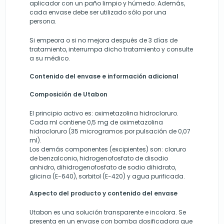
aplicador con un paño limpio y húmedo. Además,
cada envase debe ser utilizado sólo por una
persona.
Si empeora o si no mejora después de 3 días de
tratamiento, interrumpa dicho tratamiento y consulte
a su médico.
Contenido del envase e información adicional
Composición de Utabon
El principio activo es: oximetazolina hidrocloruro.
Cada ml contiene 0,5 mg de oximetazolina
hidrocloruro (35 microgramos por pulsación de 0,07
ml).
Los demás componentes (excipientes) son: cloruro
de benzalconio, hidrogenofosfato de disodio
anhidro, dihidrogenofosfato de sodio dihidrato,
glicina (E-640), sorbitol (E-420) y agua purificada.
Aspecto del producto y contenido del envase
Utabon es una solución transparente e incolora. Se
presenta en un envase con bomba dosificadora que