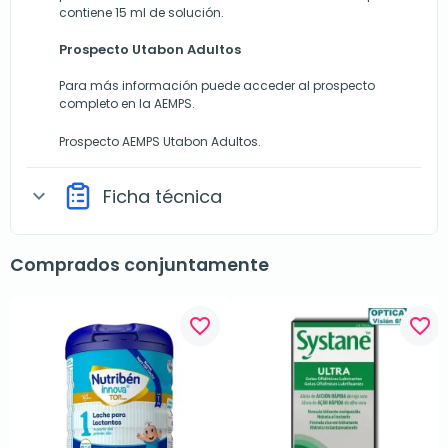
contiene 15 ml de solución.
Prospecto Utabon Adultos
Para más información puede acceder al prospecto
completo en la AEMPS.
Prospecto AEMPS Utabon Adultos
.
Ficha técnica
expand_more
Comprados conjuntamente
favorite_border
favorite_border