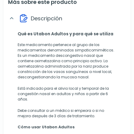
Más sobre este producto
Descripción
expand_more
Qué es Utabon Adultos y para qué se utiliza
Este medicamento pertenece al grupo de los
medicamentos denominados simpaticomiméticos.
Es un medicamento descongestivo nasal que
contiene oximetazolina como principio activo. La
oximetazolina administrada por la nariz produce
constricción de los vasos sanguíneos a nivel local,
descongestionando la mucosa nasal.
Está indicado para el alivio local y temporal de la
congestión nasal en adultos y niños a partir de 6
años.
Debe consultar a un médico si empeora o si no
mejora después de 3 días de tratamiento.
Cómo usar Utabon Adultos