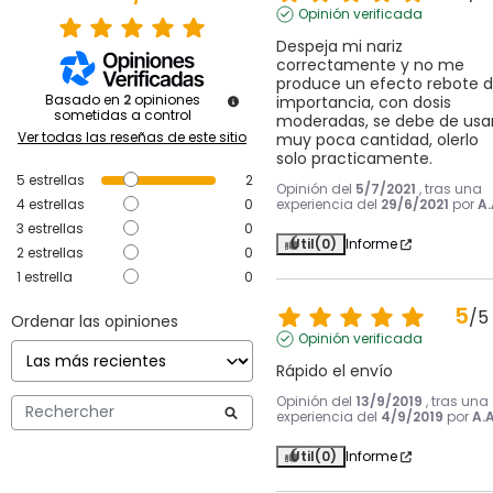
Opinión verificada
Despeja mi nariz 
correctamente y no me 
produce un efecto rebote d
Basado en
2
opiniones
importancia, con dosis 
sometidas a control
moderadas, se debe de usar
Ver todas las reseñas de este sitio
muy poca cantidad, olerlo 
solo practicamente.
5
estrellas
2
Opinión del
5/7/2021
, tras una
4
estrellas
0
experiencia del
29/6/2021
por
A.
3
estrellas
0
Útil
(0)
Informe
2
estrellas
0
1
estrella
0
5
/
5
Ordenar las opiniones
Opinión verificada
Rápido el envío
Opinión del
13/9/2019
, tras una
experiencia del
4/9/2019
por
A.A
Útil
(0)
Informe