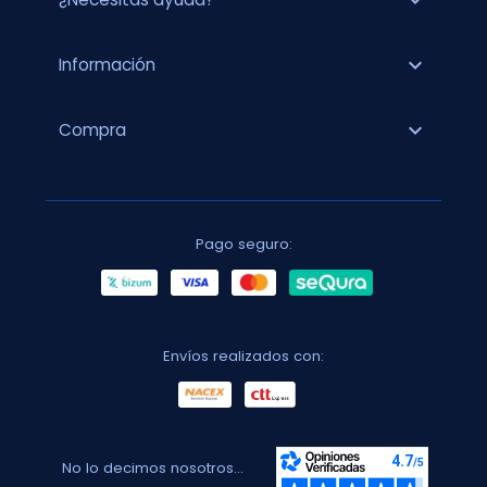
expand_more
expand_more
Información
expand_more
Compra
Pago seguro:
Envíos realizados con:
No lo decimos nosotros...