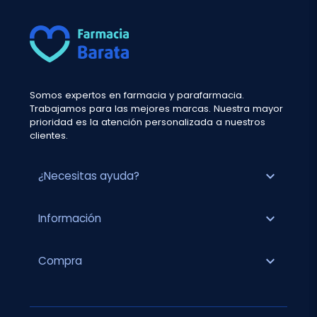
Somos expertos en farmacia y parafarmacia.
Trabajamos para las mejores marcas. Nuestra mayor
prioridad es la atención personalizada a nuestros
clientes.
expand_more
¿Necesitas ayuda?
expand_more
Información
expand_more
Compra