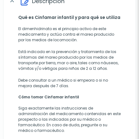
Descripción
expand_more
Qué es Cinfamar infantil y para qué se utiliza
El dimenhidrinato es el principio activo de este
medicamento y actúa contra el mareo producido
por los medios de locomoción.
Está indicado en la prevención y tratamiento de los
síntomas del mareo producido por los medios de
transporte por tierra, mar o aire, tales como náuseas,
vómitos y/o vértigos para niños de 2 a 12 años.
Debe consultar a un médico si empeora o si no
mejora después de 7 días.
Cómo tomar Cinfamar infantil
Siga exactamente las instrucciones de
administración del medicamento contenidas en este
prospecto o las indicadas por su médico o
farmacéutico.
En caso de duda, pregunte a su
médico o farmacéutico.