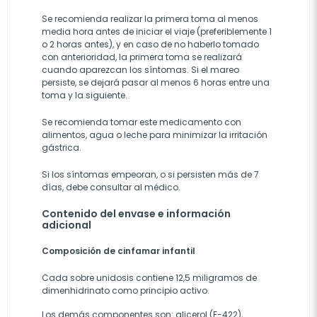
Se recomienda realizar la primera toma al menos
media hora antes de iniciar el viaje (preferiblemente 1
o 2 horas antes), y en caso de no haberlo tomado
con anterioridad, la primera toma se realizará
cuando aparezcan los síntomas. Si el mareo
persiste, se dejará pasar al menos 6 horas entre una
toma y la siguiente.
Se recomienda tomar este medicamento con
alimentos, agua o leche para minimizar la irritación
gástrica.
Si los síntomas empeoran, o si persisten más de 7
días, debe consultar al médico.
Contenido del envase e información
adicional
Composición de cinfamar infantil
Cada sobre unidosis contiene 12,5 miligramos de
dimenhidrinato como principio activo.
Los demás componentes son: glicerol (E-422),