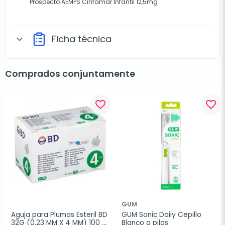
Prospecto AEMPS Cinfamar Infantil 12,5mg
Ficha técnica
expand_more
Comprados conjuntamente
favorite_border
favorite_border
GUM
Aguja para Plumas Esteril BD 
GUM Sonic Daily Cepillo 
32G (0.23 MM X 4 MM) 100 
Blanco a pilas