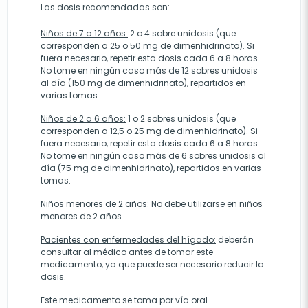
Las dosis recomendadas son:
Niños de 7 a 12 años:
2 o 4 sobre unidosis (que
corresponden a 25 o 50 mg de dimenhidrinato). Si
fuera necesario, repetir esta dosis cada 6 a 8 horas.
No tome en ningún caso más de 12 sobres unidosis
al día (150 mg de dimenhidrinato), repartidos en
varias tomas.
Niños de 2 a 6 años:
1 o 2 sobres unidosis (que
corresponden a 12,5 o 25 mg de dimenhidrinato). Si
fuera necesario, repetir esta dosis cada 6 a 8 horas.
No tome en ningún caso más de 6 sobres unidosis al
día (75 mg de dimenhidrinato), repartidos en varias
tomas.
Niños menores de 2 años:
No debe utilizarse en niños
menores de 2 años.
Pacientes con enfermedades del hígado:
deberán
consultar al médico antes de tomar este
medicamento, ya que puede ser necesario reducir la
dosis.
Este medicamento se toma por vía oral.