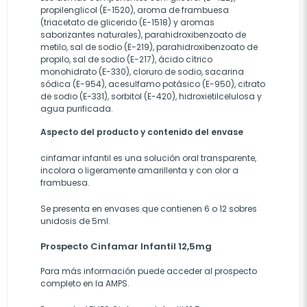
propilenglicol (E-1520), aroma de frambuesa
(triacetato de glicerido (E-1518) y aromas
saborizantes naturales), parahidroxibenzoato de
metilo, sal de sodio (E-219), parahidroxibenzoato de
propilo, sal de sodio (E-217), ácido cítrico
monohidrato (E-330), cloruro de sodio, sacarina
sódica (E-954), acesulfamo potásico (E-950), citrato
de sodio (E-331), sorbitol (E-420), hidroxietilcelulosa y
agua purificada.
Aspecto del producto y contenido del envase
cinfamar infantil es una solución oral transparente,
incolora o ligeramente amarillenta y con olor a
frambuesa.
Se presenta en envases que contienen 6 o 12 sobres
unidosis de 5ml.
Prospecto Cinfamar Infantil 12,5mg
Para más información puede acceder al prospecto
completo en la AMPS.