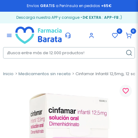
Envíos
GRATIS
a Península en pedidos
+65€
Descarga nuestra APP y consigue
-3€ EXTRA
:
APP-FB
;)
0
0
menu
Inicio
Medicamentos sin receta
Cinfamar Infantil 12,5mg, 12 so
favorite_border