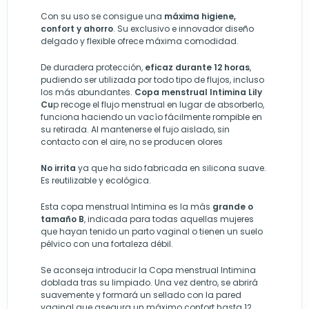
Con su uso se consigue una
máxima higiene,
confort y ahorro
.
Su exclusivo e innovador diseño
delgado y flexible ofrece máxima comodidad.
De duradera protección,
eficaz durante 12 horas
,
pudiendo ser utilizada por todo tipo de flujos, incluso
los más abundantes.
Copa menstrual Intimina Lily
Cu
p recoge el flujo menstrual en lugar de absorberlo,
funciona haciendo un vacío fácilmente rompible en
su retirada. Al mantenerse el fujo aislado, sin
contacto con el aire, no se producen olores
No irrita
ya que ha sido fabricada en silicona suave.
Es reutilizable y ecológica.
Esta copa menstrual Intimina es la más
grande o
tamaño B
, indicada para todas aquellas mujeres
que hayan tenido un parto vaginal o tienen un suelo
pélvico con una fortaleza débil.
Se aconseja introducir la Copa menstrual Intimina
doblada tras su limpiado. Una vez dentro, se abrirá
suavemente y formará un sellado con la pared
vaginal que asegura un máximo confort hasta 12