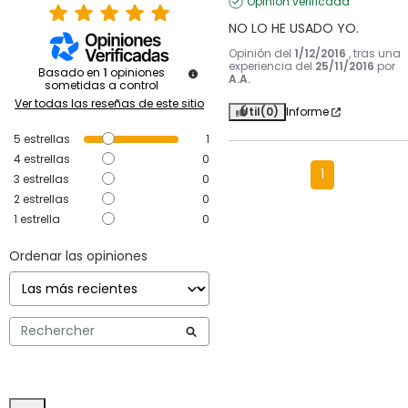
Opinión verificada
NO LO HE USADO YO.
Opinión del
1/12/2016
, tras una
experiencia del
25/11/2016
por
Basado en
1
opiniones
A.A.
sometidas a control
Ver todas las reseñas de este sitio
Útil
(0)
Informe
5
estrellas
1
4
estrellas
0
1
3
estrellas
0
2
estrellas
0
1
estrella
0
Ordenar las opiniones