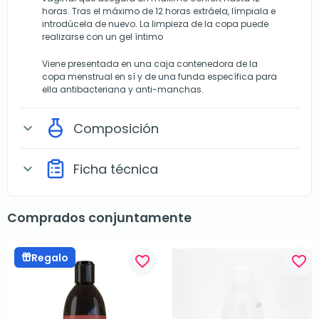
horas. Tras el máximo de 12 horas extráela, límpiala e
introdúcela de nuevo. La limpieza de la copa puede
realizarse con un gel íntimo
Viene presentada en una caja contenedora de la
copa menstrual en sí y de una funda específica para
ella antibacteriana y anti-manchas.
Composición
expand_more
Ficha técnica
expand_more
Comprados conjuntamente
Regalo
favorite_border
favorite_border