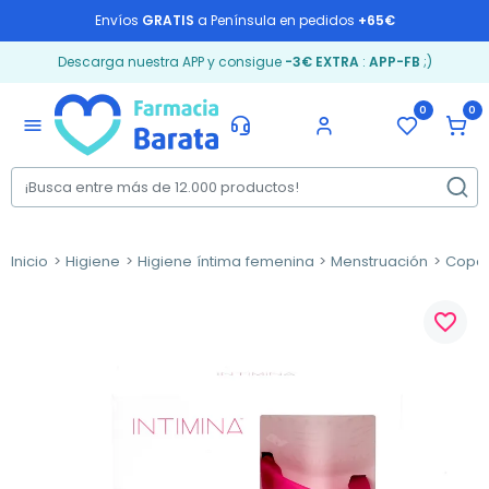
Envíos
GRATIS
a Península en pedidos
+65€
Descarga nuestra APP y consigue
-3€ EXTRA
:
APP-FB
;)
0
0
menu
Inicio
Higiene
Higiene íntima femenina
Menstruación
Copa 
favorite_border