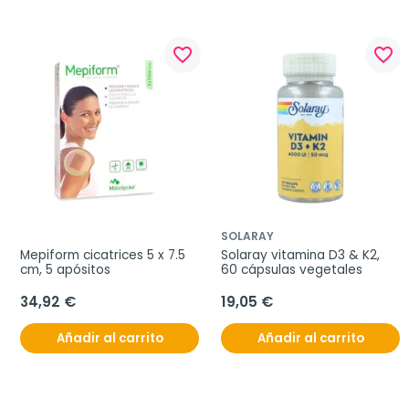
favorite_border
favorite_border
SOLARAY
Mepiform cicatrices 5 x 7.5 
Solaray vitamina D3 & K2, 
cm, 5 apósitos
60 cápsulas vegetales
34,92 €
19,05 €
Añadir al carrito
Añadir al carrito