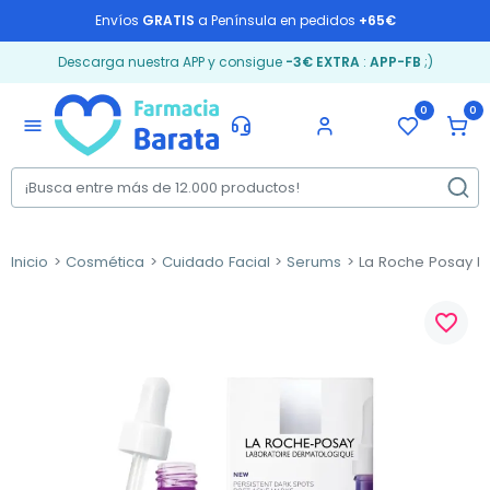
Envíos
GRATIS
a Península en pedidos
+65€
Descarga nuestra APP y consigue
-3€ EXTRA
:
APP-FB
;)
0
0
menu
Inicio
Cosmética
Cuidado Facial
Serums
La Roche Posay Me
favorite_border