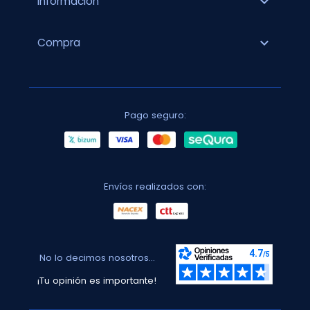
expand_more
Información
expand_more
Compra
Pago seguro:
Envíos realizados con:
No lo decimos nosotros...
¡Tu opinión es importante!