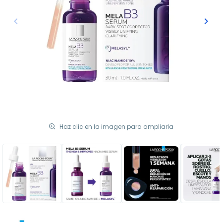
keyboard_arrow_left
keyboard_arrow_right
Anterior
Sigu
Haz clic en la imagen para ampliarla