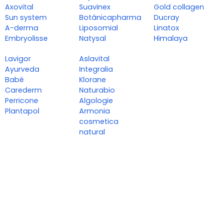
Axovital
Suavinex
Gold collagen
Sun system
Botánicapharma
Ducray
A-derma
Liposomial
Linatox
Embryolisse
Natysal
Himalaya
Lavigor
Aslavital
Ayurveda
Integralia
Babé
Klorane
Carederm
Naturabio
Perricone
Algologie
Plantapol
Armonia
cosmetica
natural