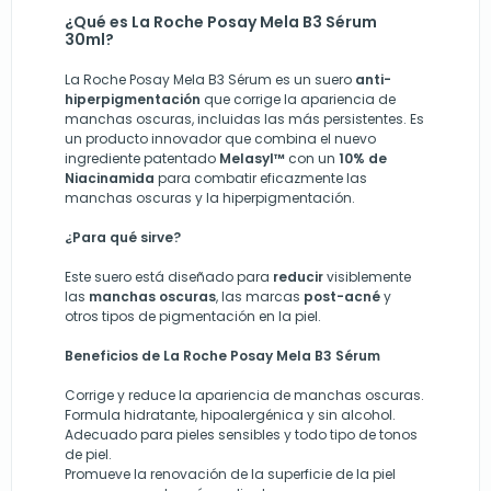
¿Qué es La Roche Posay Mela B3 Sérum
30ml?
La Roche Posay Mela B3 Sérum es un suero
anti-
hiperpigmentación
que corrige la apariencia de
manchas oscuras, incluidas las más persistentes. Es
un producto innovador que combina el nuevo
ingrediente patentado
Melasyl™
con un
10% de
Niacinamida
para combatir eficazmente las
manchas oscuras y la hiperpigmentación.
¿Para qué sirve?
Este suero está diseñado para
reducir
visiblemente
las
manchas oscuras
, las marcas
post-acné
y
otros tipos de pigmentación en la piel.
Beneficios de La Roche Posay Mela B3 Sérum
Corrige y reduce la apariencia de manchas oscuras.
Formula hidratante, hipoalergénica y sin alcohol.
Adecuado para pieles sensibles y todo tipo de tonos
de piel.
Promueve la renovación de la superficie de la piel