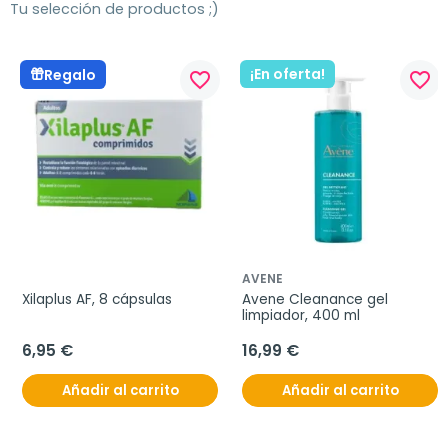
Tu selección de productos ;)
¡En oferta!
Regalo
favorite_border
favorite_border
AVENE
Xilaplus AF, 8 cápsulas
Avene Cleanance gel 
limpiador, 400 ml
6,95 €
16,99 €
Añadir al carrito
Añadir al carrito