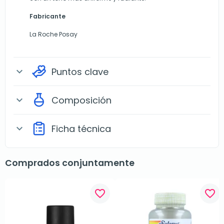
Fabricante
La Roche Posay
Puntos clave
expand_more
Composición
expand_more
Ficha técnica
expand_more
Comprados conjuntamente
favorite_border
favorite_border