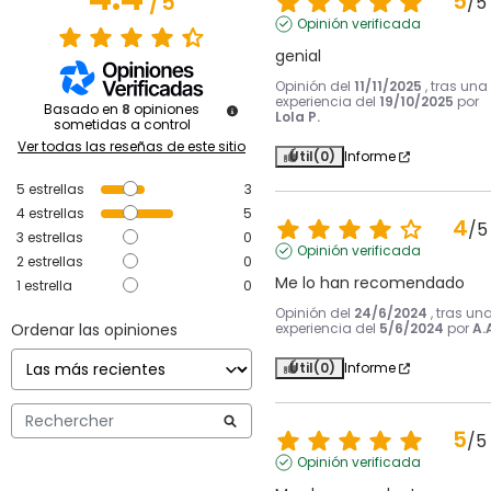
5
/
5
/
5
Opinión verificada
genial
Opinión del
11/11/2025
, tras una
experiencia del
19/10/2025
por
Basado en
8
opiniones
Lola P.
sometidas a control
Ver todas las reseñas de este sitio
Útil
(0)
Informe
5
estrellas
3
4
estrellas
5
4
/
5
3
estrellas
0
Opinión verificada
2
estrellas
0
Me lo han recomendado
1
estrella
0
Opinión del
24/6/2024
, tras un
Ordenar las opiniones
experiencia del
5/6/2024
por
A.
Útil
(0)
Informe
5
/
5
Opinión verificada