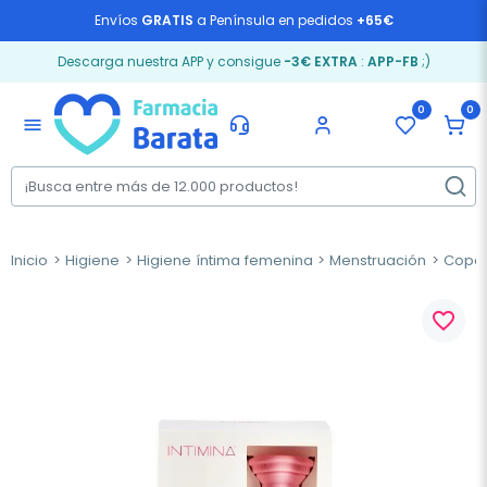
Envíos
GRATIS
a Península en pedidos
+65€
Descarga nuestra APP y consigue
-3€ EXTRA
:
APP-FB
;)
0
0
menu
Inicio
Higiene
Higiene íntima femenina
Menstruación
Copa 
favorite_border