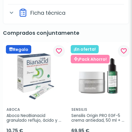
Ficha técnica
expand_more
Comprados conjuntamente
¡En oferta!
Regalo
favorite_border
favorite_border
¡Pack Ahorro!
ABOCA
SENSILIS
Aboca NeoBianacid 
Sensilis Origin PRO EGF-5 
granulado reflujo, ácido y 
crema antiedad, 50 ml + 
dificultades digestivas, 20 
REGALO Prep 4 drops, 30 ml
sobres
10,75 €
69,95 €