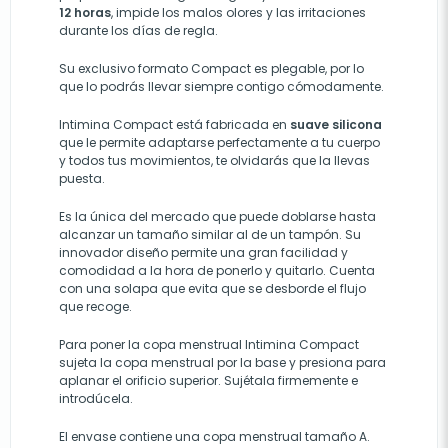
12 horas
, impide los malos olores y las irritaciones
durante los días de regla.
Su exclusivo formato Compact es plegable, por lo
que lo podrás llevar siempre contigo cómodamente.
Intimina Compact está fabricada en
suave silicona
que le permite adaptarse perfectamente a tu cuerpo
y todos tus movimientos, te olvidarás que la llevas
puesta.
Es la única del mercado que puede doblarse hasta
alcanzar un tamaño similar al de un tampón. Su
innovador diseño permite una gran facilidad y
comodidad a la hora de ponerlo y quitarlo. Cuenta
con una solapa que evita que se desborde el flujo
que recoge.
Para poner la copa menstrual Intimina Compact
sujeta la copa menstrual por la base y presiona para
aplanar el orificio superior. Sujétala firmemente e
introdúcela.
El envase contiene una copa menstrual tamaño A.