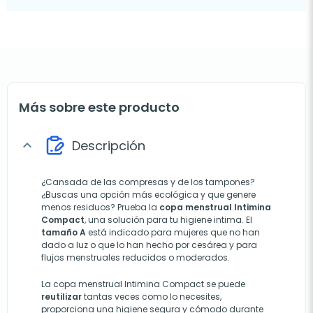
Más sobre este producto
Descripción
expand_more
¿Cansada de las compresas y de los tampones?
¿Buscas una opción más ecológica y que genere
menos residuos? Prueba la
copa menstrual Intimina
Compact
, una solución para tu higiene intima. El
tamaño A
está indicado para mujeres que no han
dado a luz o que lo han hecho por cesárea y para
flujos menstruales reducidos o moderados.
La copa menstrual Intimina Compact se puede
reutilizar
tantas veces como lo necesites,
proporciona una higiene segura y cómodo durante