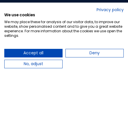
No lo decimos nosotros...
Privacy policy
We use cookies
¡Tu opinión es importante!
We may place these for analysis of our visitor data, to improve our
website, show personalised content and to give you a great website
experience. For more information about the cookies we use open the
settings.
Copyright © 2010-2026 Farmacia Barata S.L. Todos los
derechos reservados.
Accept all
Deny
No, adjust
Total:
7,80 €
−
+
Añadir al carrito