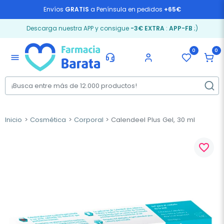
Envíos
GRATIS
a Península en pedidos
+65€
Descarga nuestra APP y consigue
-3€ EXTRA
:
APP-FB
;)
0
0
menu
Inicio
Cosmética
Corporal
Calendeel Plus Gel, 30 ml
favorite_border