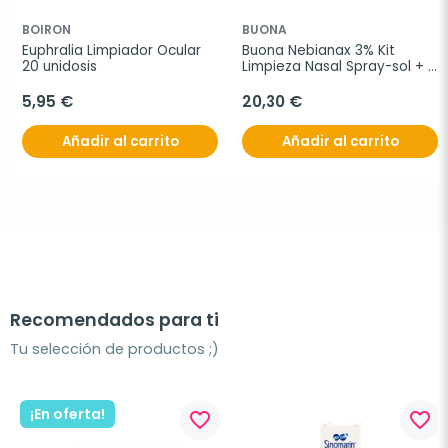
BOIRON
BUONA
Euphralia Limpiador Ocular 
Buona Nebianax 3% Kit 
20 unidosis
Limpieza Nasal Spray-sol + 
20 viales de 5 ml
5,95 €
20,30 €
Añadir al carrito
Añadir al carrito
Recomendados para ti
Tu selección de productos ;)
¡En oferta!
favorite_border
favorite_border