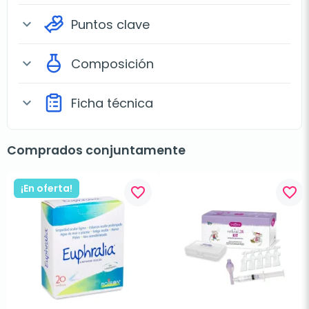
Puntos clave
expand_more
Composición
expand_more
Ficha técnica
expand_more
Comprados conjuntamente
¡En oferta!
favorite_border
favorite_border