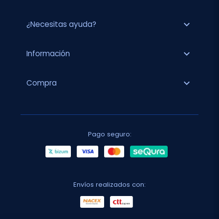
expand_more
¿Necesitas ayuda?
expand_more
Información
expand_more
Compra
Pago seguro:
Envíos realizados con: