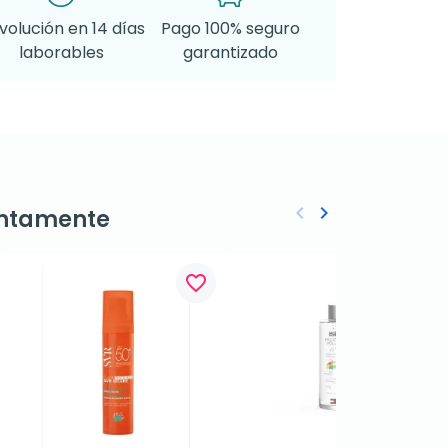
volución en 14 días
Pago 100% seguro
laborables
garantizado
keyboard_arrow_left
keyboard_arrow_right
ntamente
Anterior
Siguiente
favorite_border
favorite_border