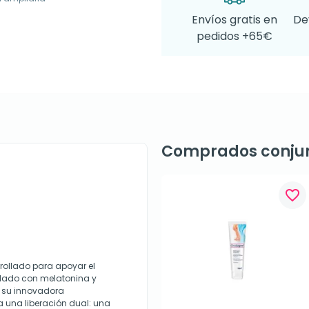
Envíos gratis en
De
pedidos +65€
Comprados conju
favorite_border
rollado para apoyar el
mulado con melatonina y
, su innovadora
a una liberación dual: una