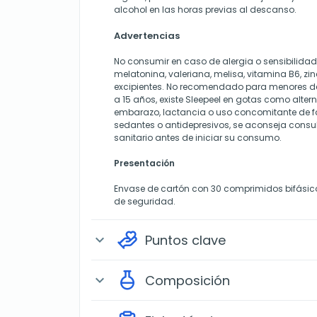
alcohol en las horas previas al descanso.
Advertencias
No consumir en caso de alergia o sensibilida
melatonina, valeriana, melisa, vitamina B6, zin
excipientes. No recomendado para menores de
a 15 años, existe Sleepeel en gotas como alter
embarazo, lactancia o uso concomitante de f
sedantes o antidepresivos, se aconseja consul
sanitario antes de iniciar su consumo.
Presentación
Envase de cartón con 30 comprimidos bifásico
de seguridad.
Puntos clave
expand_more
Composición
expand_more