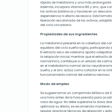
rápida de melatonina y una más prolongada de
Además, incorpora vitamina B6 y zinc, que c
los activos botánicos y favorecen un descans
dependencia ni efecto de resaca. Este formato
liberación escalonada de los activos, adaptá
del ciclo circadiano.
Propiedades de sus ingredientes
La melatonina presente en la cobertura del co
equilibrio del ciclo sueño‐vigilia, participando 
El extracto seco de valeriana aporta valepotr
la relajación inicial, mientras que el extracto d
rosmarínico, contribuye a un estado de calma.
en el metabolismo normal de los neurotransmi
sueño, y el zinc actúa como cofactor en la sín
funcionamiento normal del sistema nervioso.
Modo de empleo
Se sugiere tomar un comprimido bifásico de
una hora antes de la hora prevista para aco
vaso de agua. No debe superarse la dosis di
optimizar su efecto, se recomienda mantener 
regular, practicar técnicas de relajación y evi