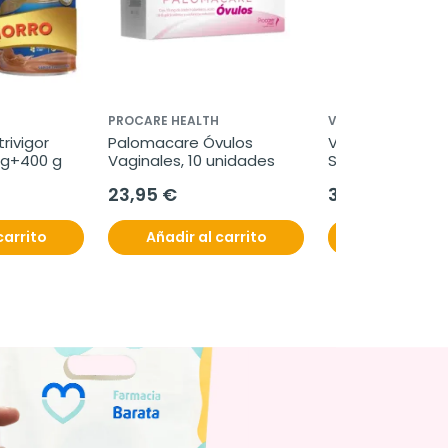
PROCARE HEALTH
VICHY
ivigor 
Palomacare Óvulos 
Vichy Liftactiv 
0g+400 g
Vaginales, 10 unidades
Supplement, 60
23,95 €
39,95 €
carrito
Añadir al carrito
Añadir al c