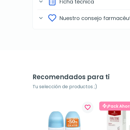
Ficha técnica
expand_more
Nuestro consejo farmacéu
expand_more
Recomendados para ti
Tu selección de productos ;)
¡Pack Ahor
favorite_border