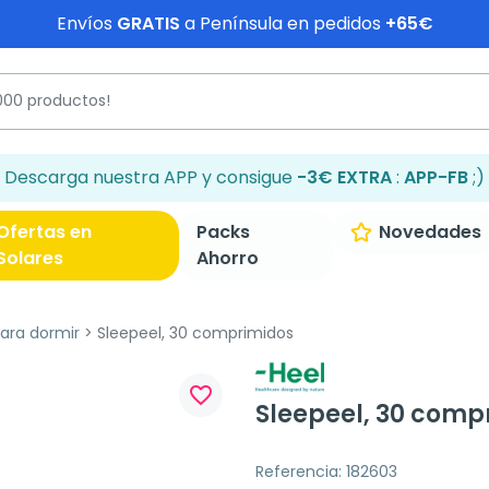
Envíos
GRATIS
a Península en pedidos
+65€
Descarga nuestra APP y consigue
-3€ EXTRA
:
APP-FB
;)
Ofertas en
Packs
Novedades
Solares
Ahorro
ra dormir
Sleepeel, 30 comprimidos
favorite_border
Sleepeel, 30 comp
Referencia: 182603