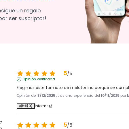
nsigue un regalo
or ser suscriptor!
5
/
5
Opinión verificada
Elegimos este formato de melatonina porque se compl
Opinión del
3/12/2025
, tras una experiencia del
10/11/2025
por
Útil
(0)
Informe
7
5
/
5
0