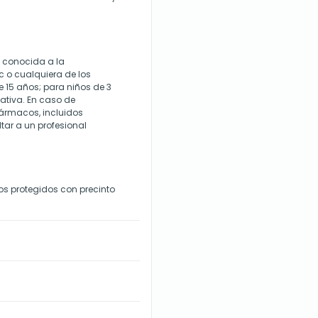
d conocida a la
c o cualquiera de los
 15 años; para niños de 3
nativa. En caso de
ármacos, incluidos
tar a un profesional
s protegidos con precinto