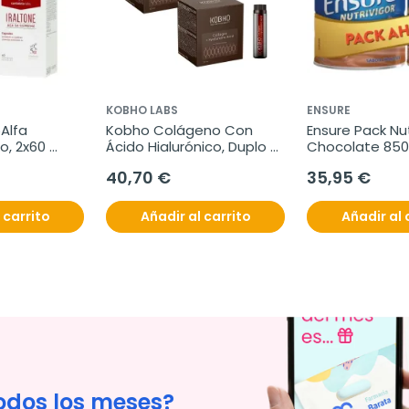
KOBHO LABS
ENSURE
Alfa 
Kobho Colágeno Con 
Ensure Pack Nutr
, 2x60 
Ácido Hialurónico, Duplo 
Chocolate 85
2x20 viales
40,70 €
35,95 €
 carrito
Añadir al carrito
Añadir al 
odos los meses?