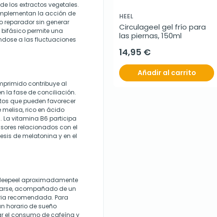
 los extractos vegetales.
omplementan la acción de
HEEL
o reparador sin generar
Circulageel gel frío para 
 bifásico permite una
las piernas, 150ml
ndose a las fluctuaciones
14,95 €
Añadir al carrito
mprimido contribuye al
en la fase de conciliación.
iatos que pueden favorecer
e melisa, rico en ácido
 La vitamina B6 participa
sores relacionados con el
tesis de melatonina y en el
 Sleepeel aproximadamente
starse, acompañado de un
aria recomendada. Para
un horario de sueño
tar el consumo de cafeína y