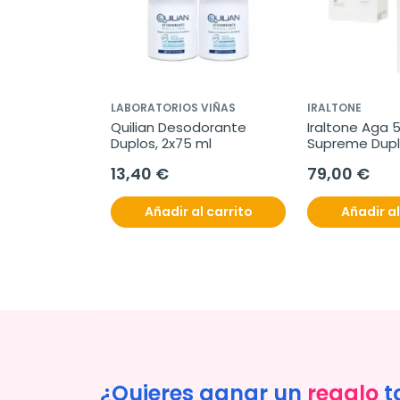
LABORATORIOS VIÑAS
IRALTONE
Quilian Desodorante 
Iraltone Aga 5
Duplos, 2x75 ml
Supreme Duplo
cápsulas
13,40 €
79,00 €
Añadir al carrito
Añadir al
¿Quieres ganar un
regalo
t