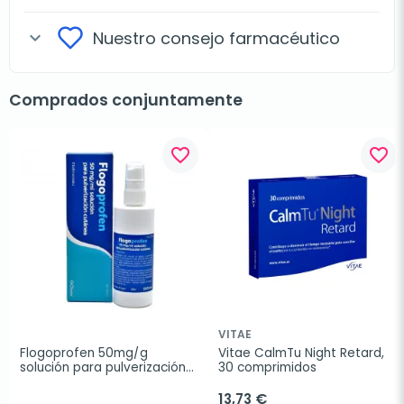
Nuestro consejo farmacéutico
expand_more
Comprados conjuntamente
favorite_border
favorite_border
VITAE
Flogoprofen 50mg/g 
Vitae CalmTu Night Retard, 
solución para pulverización 
30 comprimidos
cutánea, 100 ml
13,73 €