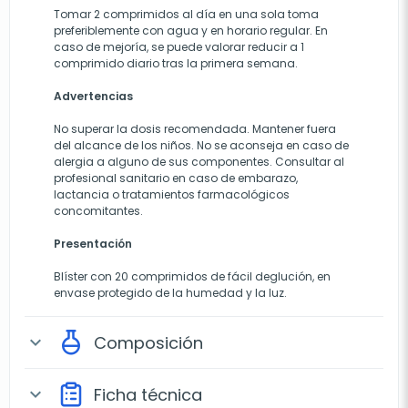
Tomar 2 comprimidos al día en una sola toma
preferiblemente con agua y en horario regular. En
caso de mejoría, se puede valorar reducir a 1
comprimido diario tras la primera semana.
Advertencias
No superar la dosis recomendada. Mantener fuera
del alcance de los niños. No se aconseja en caso de
alergia a alguno de sus componentes. Consultar al
profesional sanitario en caso de embarazo,
lactancia o tratamientos farmacológicos
concomitantes.
Presentación
Blíster con 20 comprimidos de fácil deglución, en
envase protegido de la humedad y la luz.
Composición
expand_more
Ficha técnica
expand_more