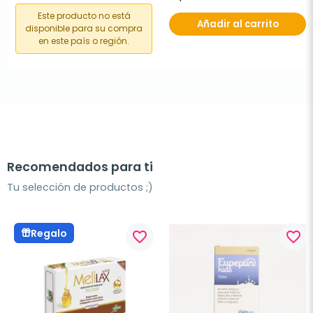
Este producto no está
Añadir al carrito
disponible para su compra
en este país o región.
Recomendados para ti
Tu selección de productos ;)
Regalo
favorite_border
favorite_border