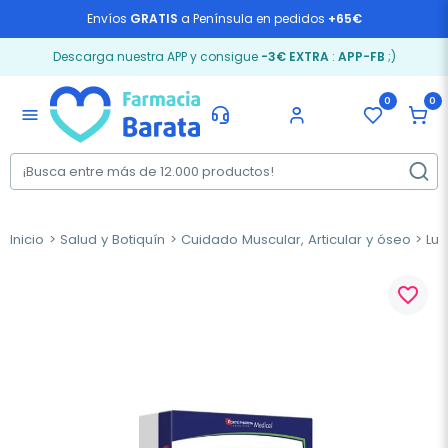
Envíos
GRATIS
a Península en pedidos
+65€
Descarga nuestra APP y consigue
-3€ EXTRA
:
APP-FB
;)
0
0
menu
Inicio
Salud y Botiquín
Cuidado Muscular, Articular y óseo
Lum
favorite_border