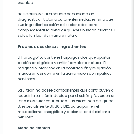
espalda.
No se atribuye al producto capacidad de
diagnosticar, tratar o curar enfermedades, sino que
sus ingredientes están seleccionados para
complementar la dieta de quienes buscan cuidar su
salud lumbar de manera natural.
Propiedades de sus ingredientes
El harpagofito contiene harpagósidos que aportan
acción analgésica y antiinflamatoria natural. El
magnesio interviene en la contracción y relajación
muscular, así como en la transmisión de impulsos
nerviosos.
La L-teanina posee componentes que contribuyen a
reducir la tensión inducida por el estrés y favorcen un
tono muscular equilibrado. Las vitaminas del grupo
B, especialmente B1, B6 y B12, participan en el
metabolismo energético y el bienestar del sistema
nervioso.
Modo de empleo