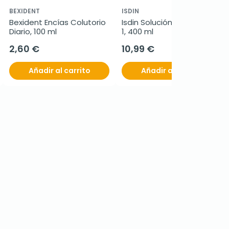
BEXIDENT
ISDIN
Bexident Encías Colutorio 
Isdin Solución Micelar 4 en 
Diario, 100 ml
1, 400 ml
2,60 €
10,99 €
Añadir al carrito
Añadir al carrito