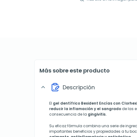
Más sobre este producto
Descripción
expand_more
El
gel dentífrico Bexident Encías con Clorhex
reducir la inflamación y el sangrado
de las 
consecuencia de la
gingivitis.
Su eficaz fórmula combina una serie de ingre
importantes beneficios y propiedades a tu b
calmante, antiinflamatoria y antiséptica.