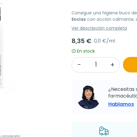
Consigue una higiene buco den
Encías
con acción calmante, an
Ver descripción completa
8,35 €
0,11 €/ml
En stock
¿Necesitas 
farmacéutic
Hablamos
a ampliarla