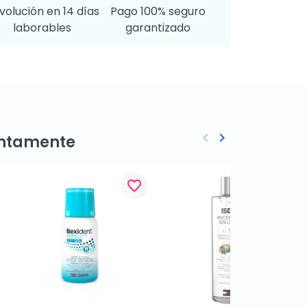
volución en 14 días
Pago 100% seguro
laborables
garantizado
keyboard_arrow_left
keyboard_arrow_right
ntamente
Anterior
Siguiente
favorite_border
favorite_border