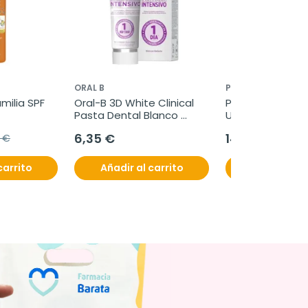
ORAL B
PRIMADERM
ilia SPF 
Oral-B 3D White Clinical 
Primaderm Xper
Pasta Dental Blanco 
Urban Natural Co
Radiante, 75 ml
Intensity, 50 ml
6,35 €
14,80 €
 €
carrito
Añadir al carrito
Añadir al c