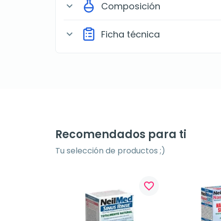
Composición
expand_more
Ficha técnica
expand_more
Recomendados para ti
Tu selección de productos ;)
favorite_border