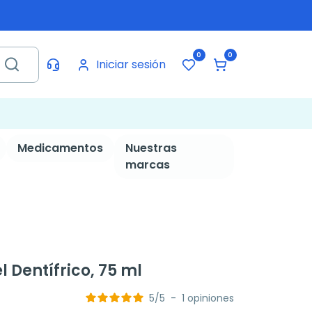
0
0
Iniciar sesión
Medicamentos
Nuestras
marcas
l Dentífrico, 75 ml
5
/
5
-
1
opiniones