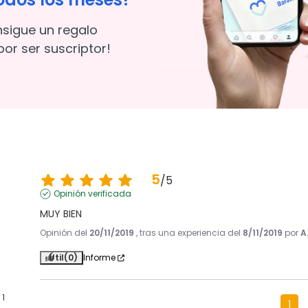
nsigue un regalo
or ser suscriptor!
5
/
5
Opinión verificada
MUY BIEN
Opinión del
20/11/2019
, tras una experiencia del
8/11/2019
por
A
Útil
(0)
Informe
1
1