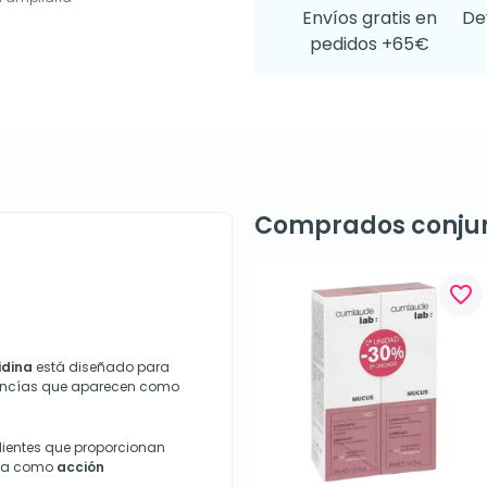
Envíos gratis en
De
pedidos +65€
Comprados conju
favorite_border
idina
está diseñado para
encías que aparecen como
dientes que proporcionan
oca como
acción