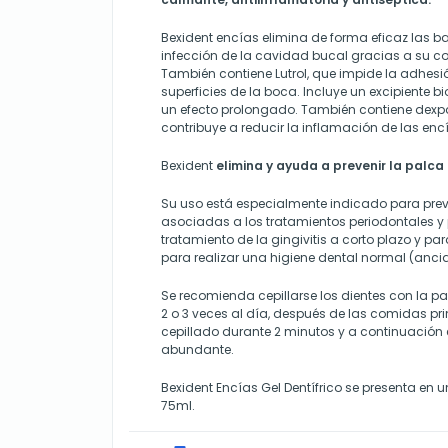
Bexident encías elimina de forma eficaz las b
infección de la cavidad bucal gracias a su co
También contiene Lutrol, que impide la adhesió
superficies de la boca. Incluye un excipiente 
un efecto prolongado. También contiene dexpa
contribuye a reducir la inflamación de las e
Bexident
elimina y ayuda a prevenir la palca
Su uso está especialmente indicado para prev
asociadas a los tratamientos periodontales y
tratamiento de la gingivitis a corto plazo y pa
para realizar una higiene dental normal (anci
Se recomienda cepillarse los dientes con la p
2 o 3 veces al día, después de las comidas pr
cepillado durante 2 minutos y a continuació
abundante.
Bexident Encías Gel Dentífrico se presenta en 
75ml.