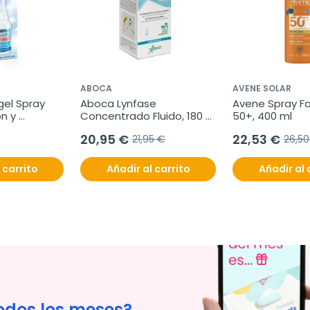
ABOCA
AVENE SOLAR
el Spray 
Aboca Lynfase 
Avene Spray Fam
n y 
Concentrado Fluido, 180 
50+, 400 ml
Nasal, 30 ml
gramos
20,95 €
22,53 €
21,95 €
26,50
 carrito
Añadir al carrito
Añadir al 
odos los meses?