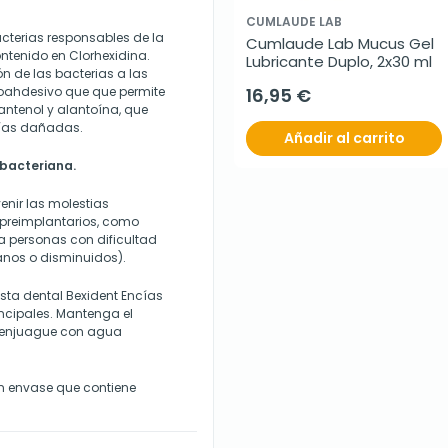
CUMLAUDE LAB
acterias responsables de la
Cumlaude Lab Mucus Gel 
ntenido en Clorhexidina.
Lubricante Duplo, 2x30 ml
n de las bacterias a las
bioahdesivo que que permite
16,95 €
ntenol y alantoína, que
ncías dañadas.
Añadir al carrito
 bacteriana.
enir las molestias
 preimplantarios, como
ra personas con dificultad
anos o disminuidos).
asta dental Bexident Encías
incipales. Mantenga el
n enjuague con agua
un envase que contiene