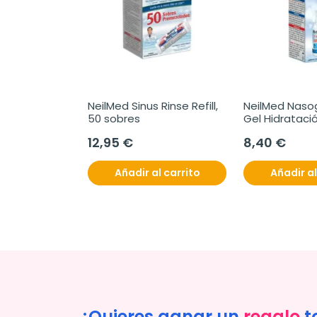
NeilMed Sinus Rinse Refill, 
NeilMed Nasog
50 sobres
Gel Hidratació
Cicatricación 
12,95 €
8,40 €
Añadir al carrito
Añadir al
¿Quieres ganar un
regalo
t