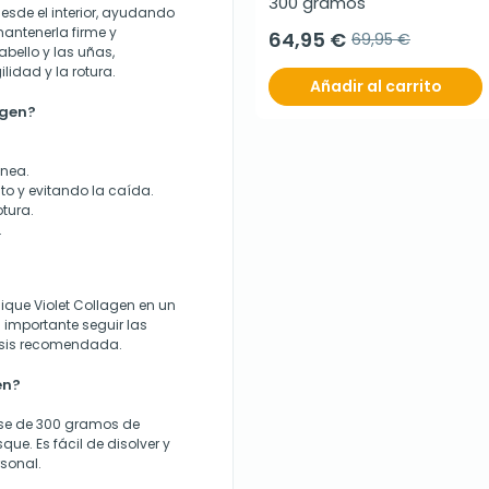
300 gramos
 desde el interior, ayudando
mantenerla firme y
64,95 €
69,95 €
abello y las uñas,
lidad y la rotura.
Añadir al carrito
agen?
ánea.
to y evitando la caída.
otura.
.
que Violet Collagen en un
s importante seguir las
dosis recomendada.
en?
ase de 300 gramos de
ue. Es fácil de disolver y
rsonal.