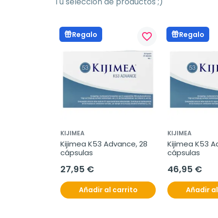
Tu selección de productos ;)
Regalo
Regalo
favorite_border
KIJIMEA
KIJIMEA
Kijimea K53 Advance, 28 
Kijimea K53 A
cápsulas
cápsulas
27,95 €
46,95 €
Añadir al carrito
Añadir al