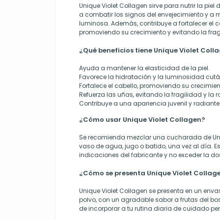
Unique Violet Collagen sirve para nutrir la piel
a combatir los signos del envejecimiento y a 
luminosa. Además, contribuye a fortalecer el c
promoviendo su crecimiento y evitando la fragi
¿Qué beneficios tiene Unique Violet Coll
Ayuda a mantener la elasticidad de la piel.
Favorece la hidratación y la luminosidad cut
Fortalece el cabello, promoviendo su crecimien
Refuerza las uñas, evitando la fragilidad y la r
Contribuye a una apariencia juvenil y radiante
¿Cómo usar Unique Violet Collagen?
Se recomienda mezclar una cucharada de Uni
vaso de agua, jugo o batido, una vez al día. E
indicaciones del fabricante y no exceder la 
¿Cómo se presenta Unique Violet Collag
Unique Violet Collagen se presenta en un env
polvo, con un agradable sabor a frutas del bosq
de incorporar a tu rutina diaria de cuidado pe