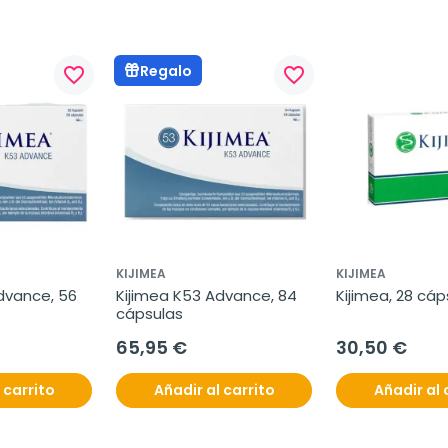
Regalo
favorite_border
favorite_border
KIJIMEA
KIJIMEA
dvance, 56 
Kijimea K53 Advance, 84 
Kijimea, 28 cáp
cápsulas
65,95 €
30,50 €
 carrito
Añadir al carrito
Añadir al 