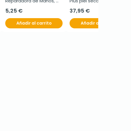
Reparadora de Manos, 
Plus piel seca, 30 
50ml.
ampollas
5,25 €
37,95 €
Añadir al carrito
Añadir al carrito