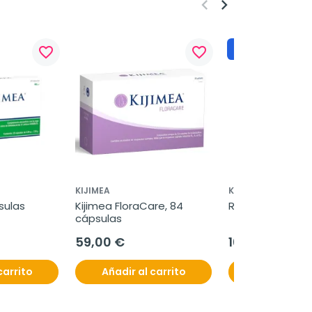
keyboard_arrow_left
keyboard_arrow_right
Regalo
favorite_border
favorite_border
KIJIMEA
KONCARE
sulas
Kijimea FloraCare, 84 
Resok, 15 sobre
cápsulas
59,00 €
16,50 €
carrito
Añadir al carrito
Añadir al c