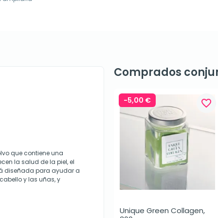
Comprados conju
-5,00 €
favorite_border
olvo que contiene una
n la salud de la piel, el
stá diseñada para ayudar a
 cabello y las uñas, y
Unique Green Collagen, 