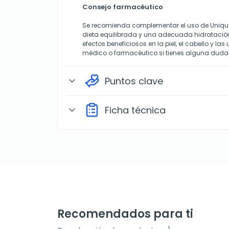
Consejo farmacéutico
Se recomienda complementar el uso de Unique
dieta equilibrada y una adecuada hidratació
efectos beneficiosos en la piel, el cabello y la
médico o farmacéutico si tienes alguna duda 
Puntos clave
expand_more
Ficha técnica
expand_more
Recomendados para ti