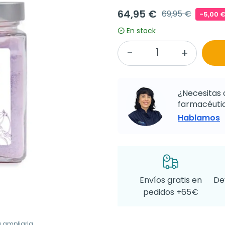
64,95 €
69,95 €
-5,00 
En stock
¿Necesitas 
farmacéutic
Hablamos
Envíos gratis en
De
pedidos +65€
a ampliarla