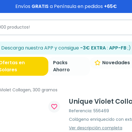
Envíos
GRATIS
a Península en pedidos
+65€
Descarga nuestra APP y consigue
-3€ EXTRA
:
APP-FB
;)
Ofertas en
Packs
Novedades
Solares
Ahorro
Violet Collagen, 300 gramos
Unique Violet Col
favorite_border
Referencia: 556469
Colágeno enriquecido con extrac
Ver descripción completa