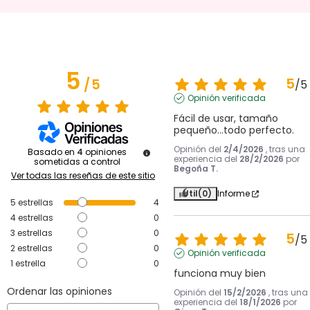
5
5
/
5
/
5
Opinión verificada
Fácil de usar, tamaño 
pequeño...todo perfecto.
Opinión del
2/4/2026
, tras una
Basado en
4
opiniones
experiencia del
28/2/2026
por
sometidas a control
Begoña T.
Ver todas las reseñas de este sitio
Útil
(0)
Informe
5
estrellas
4
4
estrellas
0
3
estrellas
0
5
/
5
2
estrellas
0
Opinión verificada
1
estrella
0
funciona muy bien
Ordenar las opiniones
Opinión del
15/2/2026
, tras una
experiencia del
18/1/2026
por