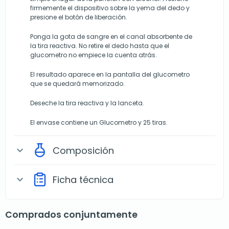
firmemente el dispositivo sobre la yema del dedo y
presione el botón de liberación.
Ponga la gota de sangre en el canal absorbente de
la tira reactiva. No retire el dedo hasta que el
glucometro no empiece la cuenta atrás.
El resultado aparece en la pantalla del glucometro
que se quedará memorizado.
Deseche la tira reactiva y la lanceta.
El envase contiene un Glucometro y 25 tiras.
Composición
expand_more
Ficha técnica
expand_more
Comprados conjuntamente