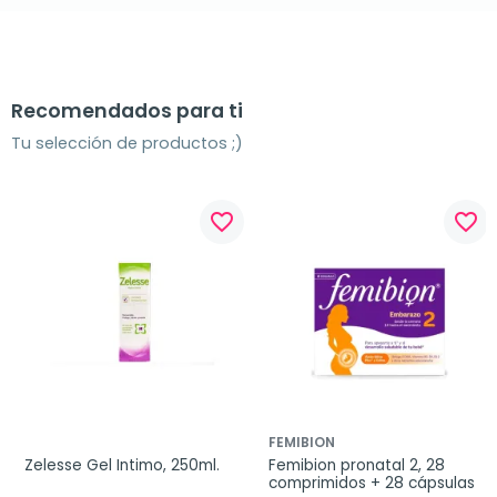
Recomendados para ti
Tu selección de productos ;)
favorite_border
favorite_border
FEMIBION
Zelesse Gel Intimo, 250ml.
Femibion pronatal 2, 28 
comprimidos + 28 cápsulas