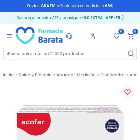
Envíos
GRATIS
a Península en pedidos
+65€
Descarga nuestra APP y consigue
-3€ EXTRA
:
APP-FB
;)
0
0
menu
Inicio
Salud y Botiquín
Aparatos Medición
Glucómetro
Acofa
favorite_border