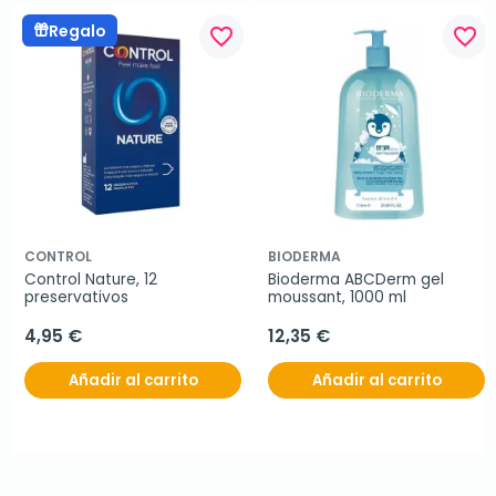
Regalo
favorite_border
favorite_border
CONTROL
BIODERMA
Control Nature, 12 
Bioderma ABCDerm gel 
preservativos
moussant, 1000 ml
4,95 €
12,35 €
Añadir al carrito
Añadir al carrito