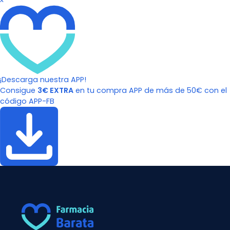
¡Descarga nuestra APP!
Consigue
3€ EXTRA
en tu compra APP de más de 50€ con el
código APP-FB