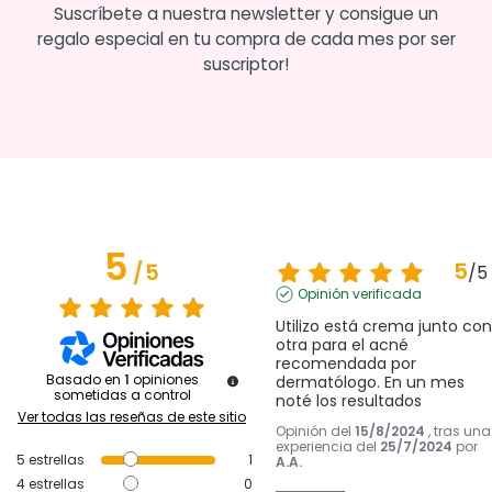
Suscríbete a nuestra newsletter y consigue un
regalo especial en tu compra de cada mes por ser
suscriptor!
5
5
/
5
/
5
Opinión verificada
Utilizo está crema junto con 
otra para el acné 
recomendada por 
Basado en
1
opiniones
dermatólogo. En un mes 
sometidas a control
noté los resultados
Ver todas las reseñas de este sitio
Opinión del
15/8/2024
, tras una
experiencia del
25/7/2024
por
5
estrellas
1
A.A.
4
estrellas
0