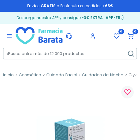
Envíos
GRATIS
a Península en pedidos
+65€
Descarga nuestra APP y consigue
-3€ EXTRA
:
APP-FB
;)
0
0
menu
Inicio
Cosmética
Cuidado Facial
Cuidados de Noche
GlykoC
favorite_border