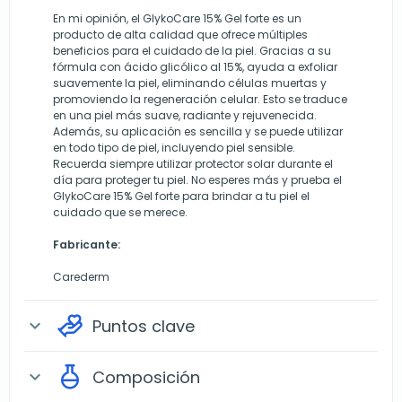
En mi opinión, el GlykoCare 15% Gel forte es un
producto de alta calidad que ofrece múltiples
beneficios para el cuidado de la piel. Gracias a su
fórmula con ácido glicólico al 15%, ayuda a exfoliar
suavemente la piel, eliminando células muertas y
promoviendo la regeneración celular. Esto se traduce
en una piel más suave, radiante y rejuvenecida.
Además, su aplicación es sencilla y se puede utilizar
en todo tipo de piel, incluyendo piel sensible.
Recuerda siempre utilizar protector solar durante el
día para proteger tu piel. No esperes más y prueba el
GlykoCare 15% Gel forte para brindar a tu piel el
cuidado que se merece.
Fabricante:
Carederm
Puntos clave
expand_more
Composición
expand_more