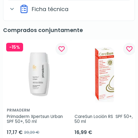
Ficha técnica
expand_more
Comprados conjuntamente
-15%
favorite_border
favorite_border
PRIMADERM
Primaderm Xpertsun Urban 
CareSun Loción RS  SPF 50+, 
SPF 50+, 50 ml
50 ml
17,17 €
16,99 €
20,20 €