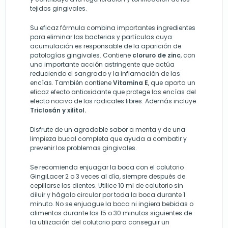
tejidos gingivales.
Su eficaz fórmula combina importantes ingredientes
para eliminar las bacterias y partículas cuya
acumulación es responsable de la aparición de
patologías gingivales. Contiene
cloruro de zinc
, con
una importante acción astringente que actúa
reduciendo el sangrado y la inflamación de las
encías. También contiene
Vitamina E
, que aporta un
eficaz efecto antioxidante que protege las encías del
efecto nocivo de los radicales libres. Además incluye
Triclosán y xilitol.
Disfrute de un agradable sabor a menta y de una
limpieza bucal completa que ayuda a combatir y
prevenir los problemas gingivales.
Se recomienda enjuagar la boca con el colutorio
GingiLacer 2 o 3 veces al día, siempre después de
cepillarse los dientes. Utilice 10 ml de colutorio sin
diluir y hágalo circular por toda la boca durante 1
minuto. No se enjuague la boca ni ingiera bebidas o
alimentos durante los 15 o 30 minutos siguientes de
la utilización del colutorio para conseguir un