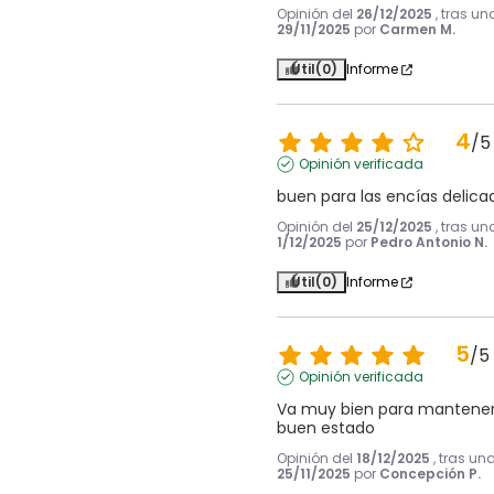
Opinión del
26/12/2025
, tras un
29/11/2025
por
Carmen M.
Útil
(0)
Informe
4
/
5
Opinión verificada
buen para las encías delica
Opinión del
25/12/2025
, tras un
1/12/2025
por
Pedro Antonio N.
Útil
(0)
Informe
5
/
5
Opinión verificada
Va muy bien para mantener 
buen estado
Opinión del
18/12/2025
, tras un
25/11/2025
por
Concepción P.