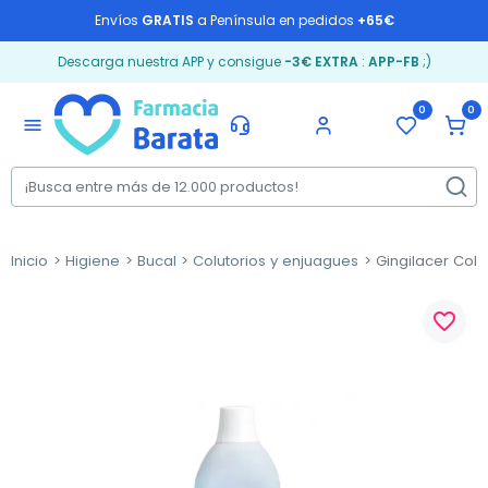
Envíos
GRATIS
a Península en pedidos
+65€
Descarga nuestra APP y consigue
-3€ EXTRA
:
APP-FB
;)
0
0
menu
Inicio
Higiene
Bucal
Colutorios y enjuagues
Gingilacer Colut
favorite_border