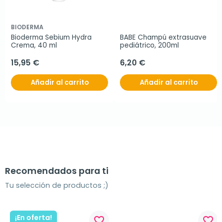
BIODERMA
Bioderma Sebium Hydra 
BABE Champú extrasuave 
Crema, 40 ml
pediátrico, 200ml
15,95 €
6,20 €
Añadir al carrito
Añadir al carrito
Recomendados para ti
Tu selección de productos ;)
¡En oferta!
favorite_border
favorite_border