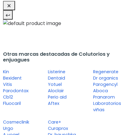
Otras marcas destacadas de Colutorios y
enjuagues
Kin
Listerine
Regenerate
Bexident
Dentaid
Dr organics
Vitis
Yotuel
Parogencyl
Parodontax
Aloclair
Aboca
Cb12
Perio aid
Pranarom
Fluocaril
Aftex
Laboratorios
viñas
Cosmeclinik
Care+
Urgo
Curaprox
A vogel
Dr. hauschka