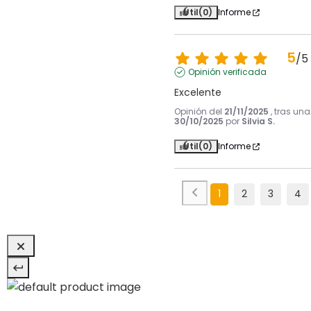
Útil
(0)
Informe
5
/
5
Opinión verificada
Excelente
Opinión del
21/11/2025
, tras un
30/10/2025
por
Silvia S.
Útil
(0)
Informe
1
2
3
4