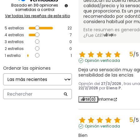
destacan su buena relaci
Basado en
30
opiniones
calidad/precio y la sensa
sometidas a control
que proporciona. Es un p
Ver todas las reseñas de este sitio
recomendado por odontól
considera habitual por m
5
estrellas
22
Este resumen es generado
4
estrellas
7
¿Fue útil?
Sí
No
3
estrellas
0
2
estrellas
0
5
/
5
1
estrella
1
Opinión verificada
Ordenar las opiniones
Deja una sensación muy agra
sensibilidad de las encías
Opinión del
27/3/2026
, tras un
22/2/2026
por
Elena P.
Útil
(0)
Informe
5
/
5
Opinión verificada
Bien