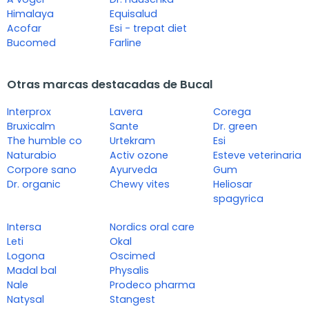
Himalaya
Equisalud
Acofar
Esi - trepat diet
Bucomed
Farline
Otras marcas destacadas de Bucal
Interprox
Lavera
Corega
Bruxicalm
Sante
Dr. green
The humble co
Urtekram
Esi
Naturabio
Activ ozone
Esteve veterinaria
Corpore sano
Ayurveda
Gum
Dr. organic
Chewy vites
Heliosar
spagyrica
Intersa
Nordics oral care
Leti
Okal
Logona
Oscimed
Madal bal
Physalis
Nale
Prodeco pharma
Natysal
Stangest