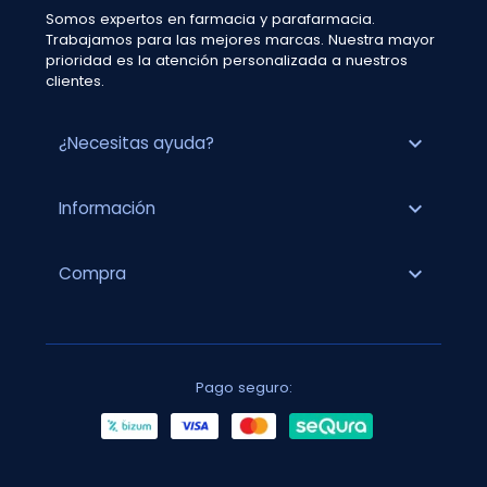
Somos expertos en farmacia y parafarmacia.
Trabajamos para las mejores marcas. Nuestra mayor
prioridad es la atención personalizada a nuestros
clientes.
expand_more
¿Necesitas ayuda?
expand_more
Información
expand_more
Compra
Pago seguro: