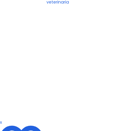
veterinaria
x