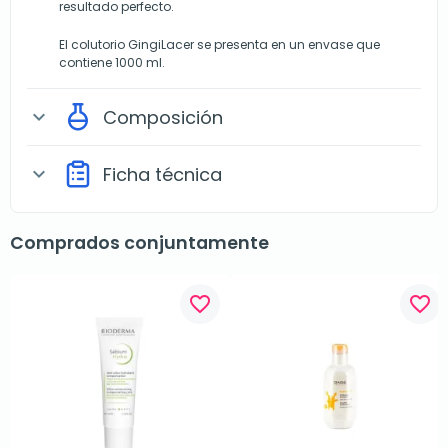
resultado perfecto.
El colutorio GingiLacer se presenta en un envase que
contiene 1000 ml.
Composición
expand_more
Ficha técnica
expand_more
Comprados conjuntamente
favorite_border
favorite_border