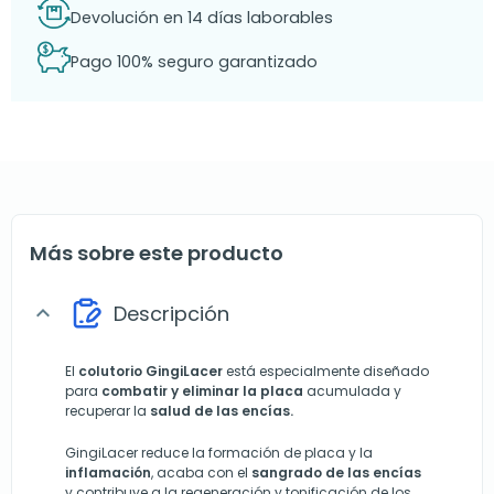
Devolución en 14 días laborables
Pago 100% seguro garantizado
Más sobre este producto
Descripción
expand_more
El
colutorio GingiLacer
está especialmente diseñado
para
combatir y eliminar la placa
acumulada y
recuperar la
salud de las encías.
GingiLacer reduce la formación de placa y la
inflamación
, acaba con el
sangrado de las encías
y contribuye a la regeneración y tonificación de los