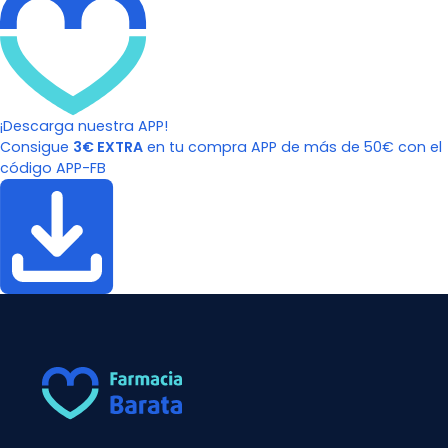
¡Descarga nuestra APP!
Consigue
3€ EXTRA
en tu compra APP de más de 50€ con el
código APP-FB