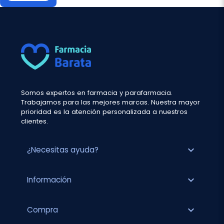
Somos expertos en farmacia y parafarmacia.
Trabajamos para las mejores marcas. Nuestra mayor
prioridad es la atención personalizada a nuestros
clientes.
expand_more
¿Necesitas ayuda?
expand_more
Información
expand_more
Compra