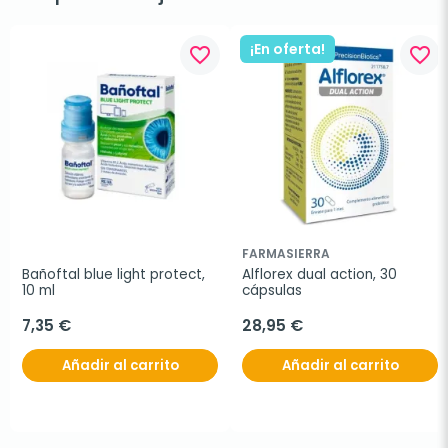
¡En oferta!
favorite_border
favorite_border
FARMASIERRA
Bañoftal blue light protect, 
Alflorex dual action, 30 
10 ml
cápsulas
7,35 €
28,95 €
Añadir al carrito
Añadir al carrito