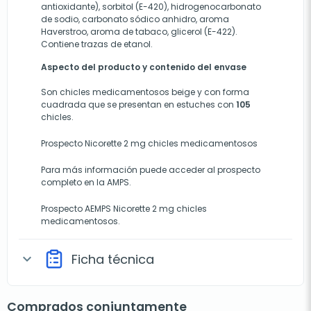
antioxidante), sorbitol (E-420), hidrogenocarbonato
de sodio, carbonato sódico anhidro, aroma
Haverstroo, aroma de tabaco, glicerol (E-422).
Contiene trazas de etanol.
Aspecto del producto y contenido del envase
Son chicles medicamentosos beige y con forma
cuadrada que se presentan en estuches con
105
chicles.
Prospecto Nicorette 2 mg chicles medicamentosos
Para más información puede acceder al prospecto
completo en la AMPS.
Prospecto
AEMPS Nicorette 2 mg chicles
medicamentosos
.
Ficha técnica
expand_more
Comprados conjuntamente