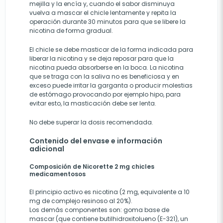
mejilla y la encía y, cuando el sabor disminuya
vuelva a mascar el chicle lentamente y repita la
operación durante 30 minutos para que se libere la
nicotina de forma gradual.
El chicle se debe masticar de la forma indicada para
liberar la nicotina y se deja reposar para que la
nicotina pueda absorberse en la boca. La nicotina
que se traga con la saliva no es beneficiosa y en
exceso puede irritar la garganta o producir molestias
de estómago provocando por ejemplo hipo, para
evitar esto, la masticación debe ser lenta.
No debe superar la dosis recomendada.
Contenido del envase e información
adicional
Composición de Nicorette 2 mg chicles
medicamentosos
El principio activo es nicotina (2 mg, equivalente a 10
mg de complejo resinoso al 20%).
Los demás componentes son: goma base de
mascar (que contiene butilhidroxitolueno (E-321), un