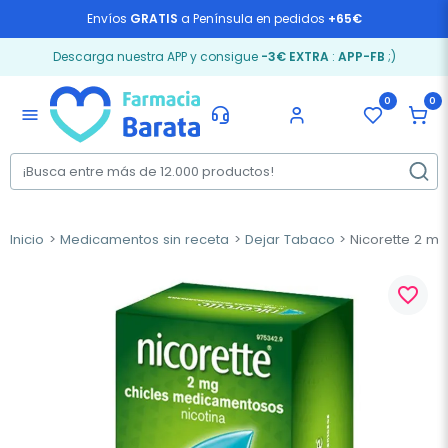
Envíos
GRATIS
a Península en pedidos
+65€
Descarga nuestra APP y consigue
-3€ EXTRA
:
APP-FB
;)
0
0
menu
Inicio
Medicamentos sin receta
Dejar Tabaco
Nicorette 2 mg
favorite_border