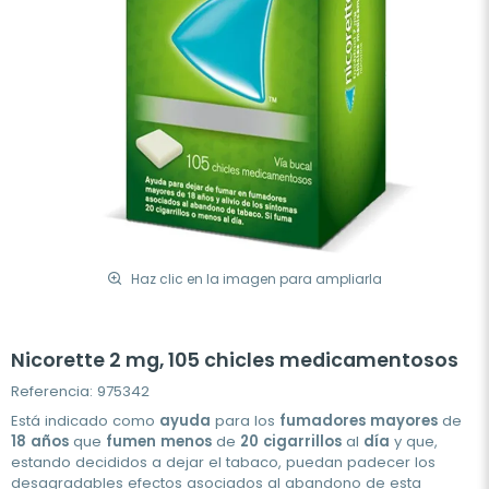
Haz clic en la imagen para ampliarla
Nicorette 2 mg, 105 chicles medicamentosos
Referencia: 975342
Está indicado como
ayuda
para los
fumadores
mayores
de
18
años
que
fumen
menos
de
20
cigarrillos
al
día
y que,
estando decididos a dejar el tabaco, puedan padecer los
desagradables efectos asociados al abandono de esta