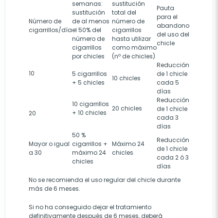
semanas:
sustitución
Pauta
sustitución
total del
para el
Número de
de al menos
número de
abandono
cigarrillos/día
el 50% del
cigarrillos
del uso del
número de
hasta utilizar
chicle
cigarrillos
como máximo
por chicles
(nº de chicles)
Reducción
10
5 cigarrillos
de 1 chicle
10 chicles
+ 5 chicles
cada 5
días
Reducción
10 cigarrillos
20 chicles
de 1 chicle
+ 10 chicles
20
cada 3
días
50 %
Reducción
Mayor o igual
cigarrillos +
Máximo 24
de 1 chicle
a 30
máximo 24
chicles
cada 2 ó 3
chicles
días
No se recomienda el uso regular del chicle durante
más de 6 meses.
Si no ha conseguido dejar el tratamiento
definitivamente después de 6 meses, deberá