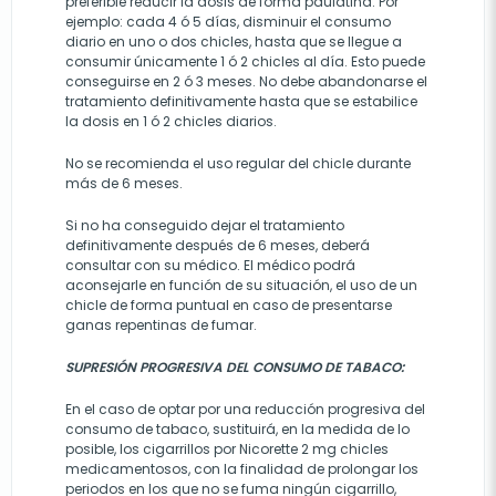
preferible reducir la dosis de forma paulatina. Por
ejemplo: cada 4 ó 5 días, disminuir el consumo
diario en uno o dos chicles, hasta que se llegue a
consumir únicamente 1 ó 2 chicles al día. Esto puede
conseguirse en 2 ó 3 meses. No debe abandonarse el
tratamiento definitivamente hasta que se estabilice
la dosis en 1 ó 2 chicles diarios.
No se recomienda el uso regular del chicle durante
más de 6 meses.
Si no ha conseguido dejar el tratamiento
definitivamente después de 6 meses, deberá
consultar con su médico. El médico podrá
aconsejarle en función de su situación, el uso de un
chicle de forma puntual en caso de presentarse
ganas repentinas de fumar.
SUPRESIÓN PROGRESIVA DEL CONSUMO DE TABACO:
En el caso de optar por una reducción progresiva del
consumo de tabaco, sustituirá, en la medida de lo
posible, los cigarrillos por Nicorette 2 mg chicles
medicamentosos, con la finalidad de prolongar los
periodos en los que no se fuma ningún cigarrillo,