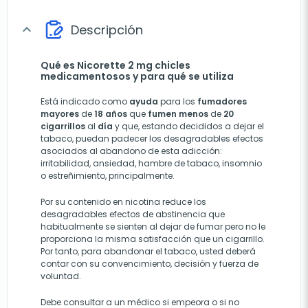
Descripción
expand_more
Qué es Nicorette 2 mg chicles
medicamentosos y para qué se utiliza
Está indicado como
ayuda
para los
fumadores
mayores
de
18
años
que
fumen
menos
de
20
cigarrillos
al
día
y que, estando decididos a dejar el
tabaco, puedan padecer los desagradables efectos
asociados al abandono de esta adicción:
irritabilidad, ansiedad, hambre de tabaco, insomnio
o estreñimiento, principalmente.
Por su contenido en nicotina reduce los
desagradables efectos de abstinencia que
habitualmente se sienten al dejar de fumar pero no le
proporciona la misma satisfacción que un cigarrillo.
Por tanto, para abandonar el tabaco, usted deberá
contar con su convencimiento, decisión y fuerza de
voluntad.
Debe consultar a un médico si empeora o si no