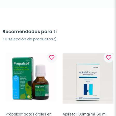
Recomendados para ti
Tu selección de productos ;)
favorite_border
favorite_border
Propalcof gotas orales en 
Apiretal 100mg/ml, 60 ml