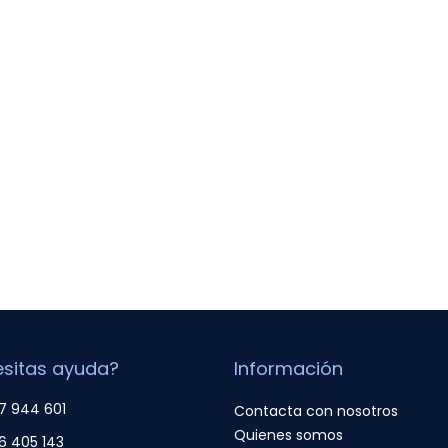
sitas ayuda?
Información
7 944 601
Contacta con nosotros
Quienes somos
6 405 143