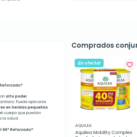
Comprados conju
¡En oferta!
favorite_border
 Reforzado?
con
alto poder
nitario. Puede aplicarse
ones en heridas pequeñas
del cuerpo que puedan
 la salud.
AQUILEA
ol 96º Reforzado?
Aquilea Mobility Complex 