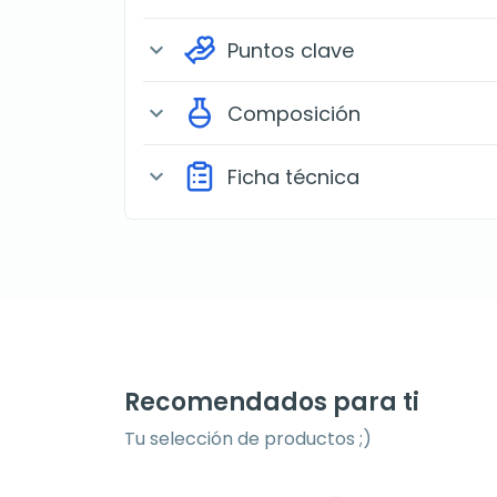
Puntos clave
expand_more
Composición
expand_more
Ficha técnica
expand_more
Recomendados para ti
Tu selección de productos ;)