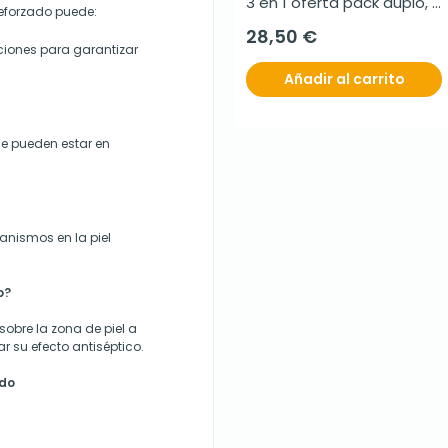
3 en 1 oferta pack duplo, 
Reforzado puede:
2x390 g
28,50 €
ciones para garantizar
Añadir al carrito
ue pueden estar en
ganismos en la piel
o?
sobre la zona de piel a
ar su efecto antiséptico.
ado