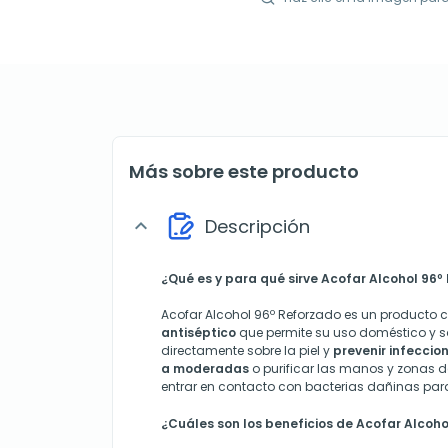
Más sobre este producto
Descripción
expand_more
¿Qué es y para qué sirve Acofar Alcohol 96º
Acofar Alcohol 96º Reforzado es un producto 
antiséptico
que permite su uso doméstico y sa
directamente sobre la piel y
prevenir infecci
a moderadas
o purificar las manos y zonas 
entrar en contacto con bacterias dañinas para
¿Cuáles son los beneficios de Acofar Alcoh