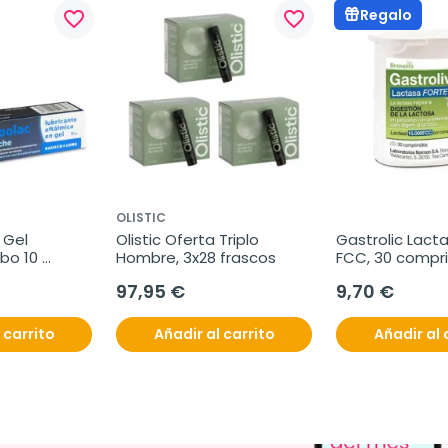
Regalo
favorite_border
favorite_border
OLISTIC
Gel 
Olistic Oferta Triplo 
Gastrolic Lacta
bo 10 
Hombre, 3x28 frascos
FCC, 30 compr
97,95 €
9,70 €
 carrito
Añadir al carrito
Añadir al 