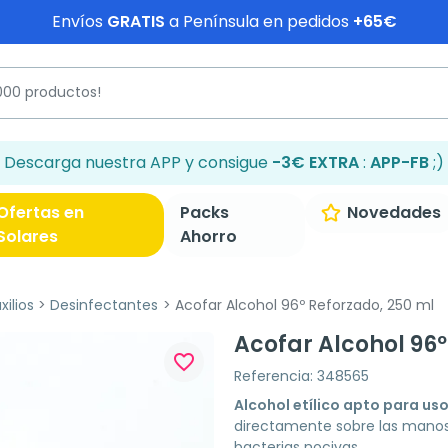
Envíos
GRATIS
a Península en pedidos
+65€
Descarga nuestra APP y consigue
-3€ EXTRA
:
APP-FB
;)
Ofertas en
Packs
Novedades
Solares
Ahorro
ilios
Desinfectantes
Acofar Alcohol 96º Reforzado, 250 ml
Acofar Alcohol 96º
favorite_border
Referencia: 348565
Alcohol etílico apto para us
directamente sobre las manos 
bacterias nocivas.