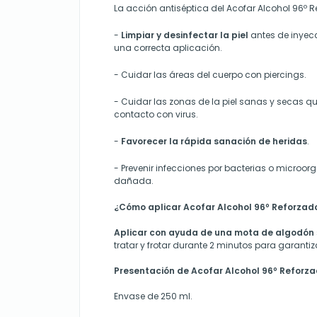
La acción antiséptica del Acofar Alcohol 96º 
-
Limpiar y desinfectar la piel
antes de inyec
una correcta aplicación.
-
Cuidar las áreas del cuerpo con piercings.
-
Cuidar las zonas de la piel sanas y secas q
contacto con virus.
-
Favorecer la rápida sanación de heridas
.
-
Prevenir infecciones por bacterias o microor
dañada
.
¿Cómo aplicar Acofar Alcohol 96º Reforzad
Aplicar con ayuda de una mota de algodón
tratar y frotar durante 2 minutos para garantiz
Presentación de Acofar Alcohol 96º Reforz
Envase de 250 ml.