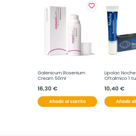
favorite_border
favorite_border
us Pomada 
Galenicum Rosenium 
Lipolac Noche 
arysol, 10g
Cream 50ml
Oftalmico 1 tu
gramos
16,30 €
10,40 €
l carrito
Añadir al carrito
Añadir al