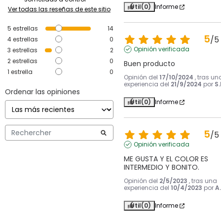
Útil
(0)
Informe
Ver todas las reseñas de este sitio
5
estrellas
14
5
/
5
4
estrellas
0
Opinión verificada
3
estrellas
2
2
estrellas
0
Buen producto
1
estrella
0
Opinión del
17/10/2024
, tras un
experiencia del
21/9/2024
por
S.
Ordenar las opiniones
Útil
(0)
Informe
5
/
5
Opinión verificada
ME GUSTA Y EL COLOR ES 
INTERMEDIO Y BONITO.
Opinión del
2/5/2023
, tras una
experiencia del
10/4/2023
por
A.
Útil
(0)
Informe