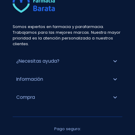
Somos expertos en farmacia y parafarmacia.
Trabajamos para las mejores marcas. Nuestra mayor
prioridad es la atención personalizada a nuestros
clientes.
expand_more
¿Necesitas ayuda?
expand_more
Información
expand_more
Compra
Pago seguro: