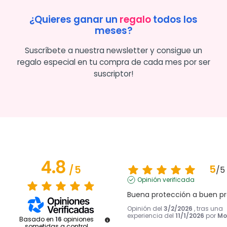
¿Quieres ganar un
regalo
todos los
meses?
Suscríbete a nuestra newsletter y consigue un
regalo especial en tu compra de cada mes por ser
suscriptor!
4.8
5
/
5
/
5
Opinión verificada
Buena protección a buen pr
Opinión del
3/2/2026
, tras una
experiencia del
11/1/2026
por
Mo
Basado en
16
opiniones
sometidas a control