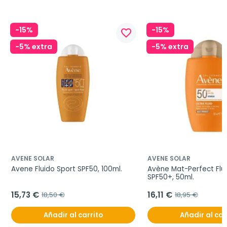
-15%
-15%
favorite_border
-5% extra
-5% extra
AVENE SOLAR
AVENE SOLAR
Avene Fluido Sport SPF50, 100ml.
Avène Mat-Perfect Flui
SPF50+, 50ml.
15,73 €
16,11 €
18,50 €
18,95 €
Añadir al carrito
Añadir al car