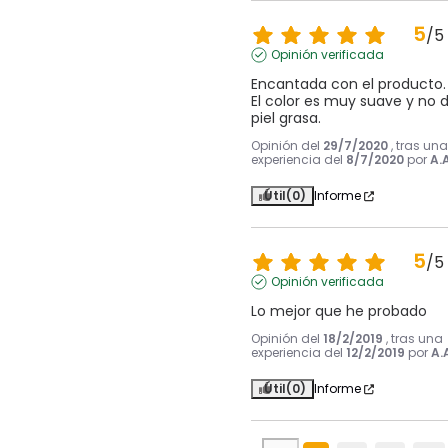
5
/
5
Opinión verificada
Encantada con el producto.

El color es muy suave y no de
piel grasa.
Opinión del
29/7/2020
, tras una
experiencia del
8/7/2020
por
A.A
Útil
(0)
Informe
5
/
5
Opinión verificada
Lo mejor que he probado
Opinión del
18/2/2019
, tras una
experiencia del
12/2/2019
por
A.
Útil
(0)
Informe