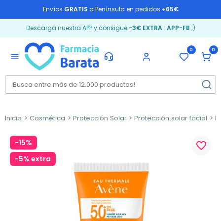
Envíos
GRATIS
a Península en pedidos
+65€
Descarga nuestra APP y consigue
-3€ EXTRA
:
APP-FB
;)
0
0
menu
Inicio
Cosmética
Protección Solar
Protección solar facial
P
-15%
favorite_border
-5% extra