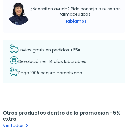
¿Necesitas ayuda? Pide consejo a nuestras
farmacéuticas.
Hablamos
Envíos gratis en pedidos +65€
Devolución en 14 días laborables
Pago 100% seguro garantizado
Otros productos dentro de la promoción -5%
extra
keyboard_arrow_right
Ver todos