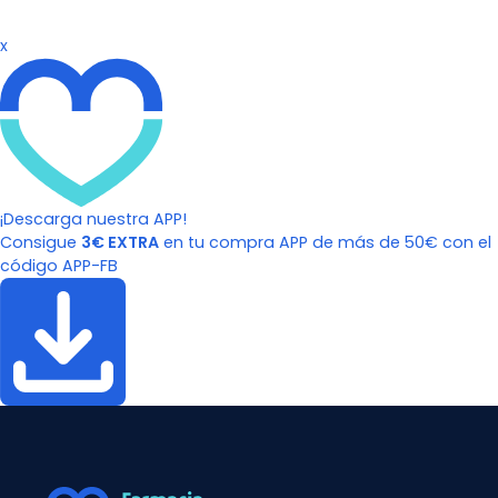
x
¡Descarga nuestra APP!
Consigue
3€ EXTRA
en tu compra APP de más de 50€ con el
código APP-FB