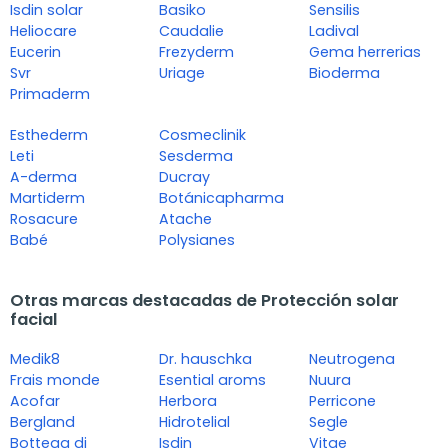
Isdin solar
Basiko
Sensilis
Heliocare
Caudalie
Ladival
Eucerin
Frezyderm
Gema herrerias
Svr
Uriage
Bioderma
Primaderm
Esthederm
Cosmeclinik
Leti
Sesderma
A-derma
Ducray
Martiderm
Botánicapharma
Rosacure
Atache
Babé
Polysianes
Otras marcas destacadas de Protección solar
facial
Medik8
Dr. hauschka
Neutrogena
Frais monde
Esential aroms
Nuura
Acofar
Herbora
Perricone
Bergland
Hidrotelial
Segle
Bottega di
Isdin
Vitae