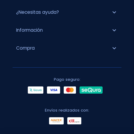
expand_more
¿Necesitas ayuda?
expand_more
Información
expand_more
Compra
Pago seguro:
Envíos realizados con: