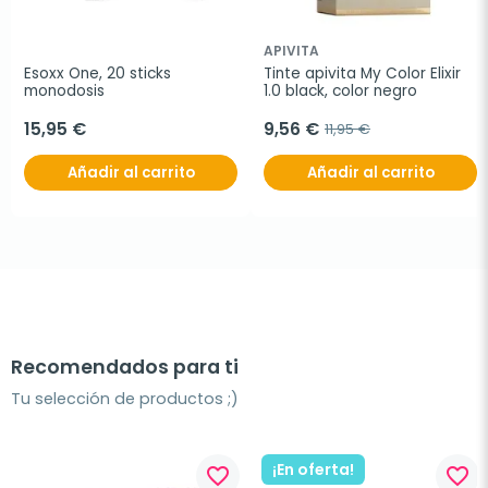
APIVITA
Esoxx One, 20 sticks 
Tinte apivita My Color Elixir 
monodosis
1.0 black, color negro
15,95 €
9,56 €
11,95 €
Añadir al carrito
Añadir al carrito
Recomendados para ti
Tu selección de productos ;)
¡En oferta!
favorite_border
favorite_border