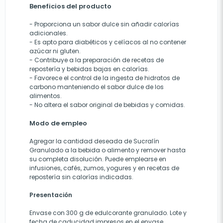
Beneficios del producto
- Proporciona un sabor dulce sin añadir calorías
adicionales.
- Es apto para diabéticos y celíacos al no contener
azúcar ni gluten.
- Contribuye a la preparación de recetas de
repostería y bebidas bajas en calorías.
- Favorece el control de la ingesta de hidratos de
carbono manteniendo el sabor dulce de los
alimentos.
- No altera el sabor original de bebidas y comidas.
Modo de empleo
Agregar la cantidad deseada de Sucralín
Granulado a la bebida o alimento y remover hasta
su completa disolución. Puede emplearse en
infusiones, cafés, zumos, yogures y en recetas de
repostería sin calorías indicadas.
Presentación
Envase con 300 g de edulcorante granulado. Lote y
fecha de caducidad impresos en el envase.