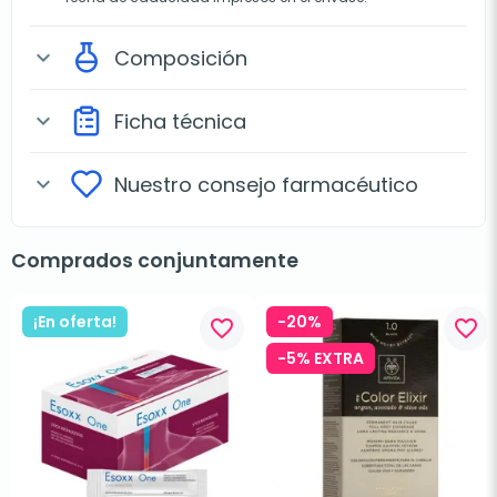
Composición
expand_more
Ficha técnica
expand_more
Nuestro consejo farmacéutico
expand_more
Comprados conjuntamente
¡En oferta!
-20%
favorite_border
favorite_border
-5% EXTRA