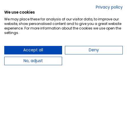
No lo decimos nosotros...
Privacy policy
We use cookies
¡Tu opinión es importante!
We may place these for analysis of our visitor data, to improve our
website, show personalised content and to give you a great website
experience. For more information about the cookies we use open the
settings.
Copyright © 2010-2026 Farmacia Barata S.L. Todos los
derechos reservados.
Accept all
Deny
No, adjust
Total:
11,90 €
Avísame cuando esté disponible