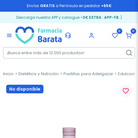
Envíos
GRATIS
a Península en pedidos
+65€
Descarga nuestra APP y consigue
-3€ EXTRA
:
APP-FB
;)
0
0
menu
Inicio
Dietética y Nutrición
Pastillas para Adelgazar
Edulcoran
No disponible
favorite_border