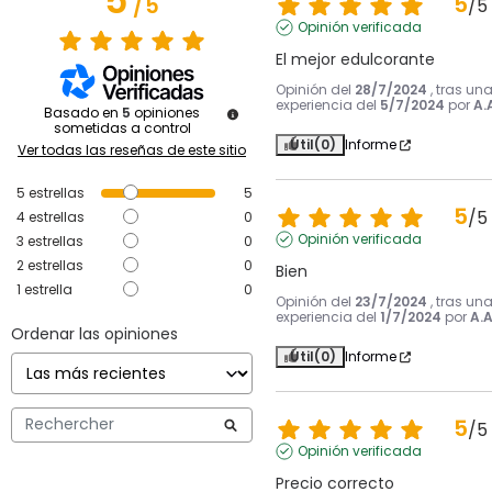
5
5
/
5
/
5
Opinión verificada
El mejor edulcorante
Opinión del
28/7/2024
, tras un
experiencia del
5/7/2024
por
A.
Basado en
5
opiniones
sometidas a control
Útil
(0)
Informe
Ver todas las reseñas de este sitio
5
estrellas
5
5
/
5
4
estrellas
0
Opinión verificada
3
estrellas
0
2
estrellas
0
Bien
1
estrella
0
Opinión del
23/7/2024
, tras un
experiencia del
1/7/2024
por
A.A
Ordenar las opiniones
Útil
(0)
Informe
5
/
5
Opinión verificada
Precio correcto