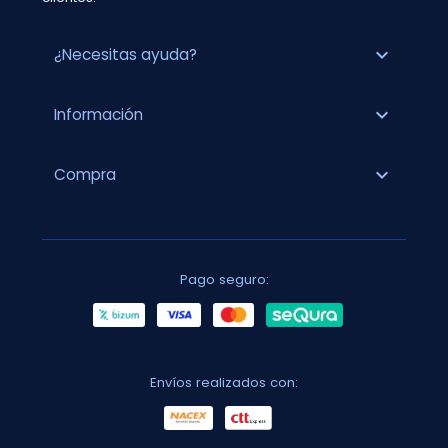
expand_more
¿Necesitas ayuda?
expand_more
Información
expand_more
Compra
Pago seguro:
Envíos realizados con: