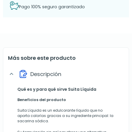
Pago 100% seguro garantizado
Más sobre este producto
Descripción
expand_more
Qué es y para qué sirve Suita Líquida
Beneficios del producto
Suita Líquida es un edulcorante líquido que no
aporta calorías gracias a su ingrediente principal: la
sacarina sódica.