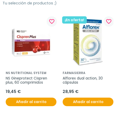
Tu selección de productos ;)
¡En oferta!
favorite_border
favorite_border
NS NUTRITIONAL SYSTEM
FARMASIERRA
NS Gineprotect Cispren 
Alflorex dual action, 30 
plus, 60 comprimidos
cápsulas
19,45 €
28,95 €
Añadir al carrito
Añadir al carrito