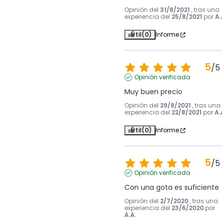
Opinión del
31/8/2021
, tras una
experiencia del
25/8/2021
por
A.
Útil
(0)
Informe
5
/
5
Opinión verificada
Muy buen precio
Opinión del
29/8/2021
, tras una
experiencia del
22/8/2021
por
A.
Útil
(0)
Informe
5
/
5
Opinión verificada
Con una gota es suficiente
Opinión del
2/7/2020
, tras una
experiencia del
23/6/2020
por
A.A.