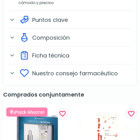
cómodo y preciso.
Puntos clave
expand_more
Composición
expand_more
Ficha técnica
expand_more
Nuestro consejo farmacéutico
expand_more
Comprados conjuntamente
¡Pack Ahorro!
favorite_border
favorite_border