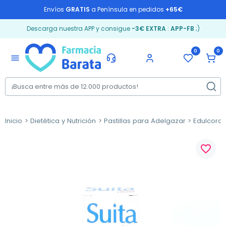
Envíos
GRATIS
a Península en pedidos
+65€
Descarga nuestra APP y consigue
-3€ EXTRA
:
APP-FB
;)
0
0
menu
Inicio
Dietética y Nutrición
Pastillas para Adelgazar
Edulcoran
favorite_border