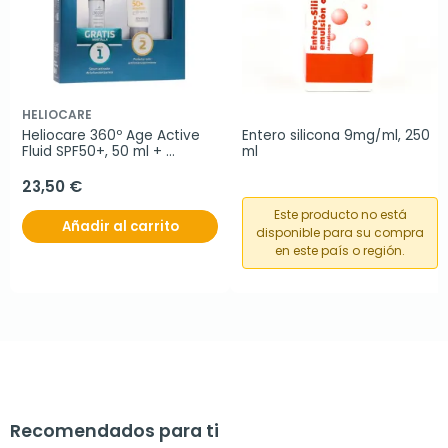
HELIOCARE
Heliocare 360º Age Active 
Entero silicona 9mg/ml, 250 
Fluid SPF50+, 50 ml + 
ml
REGALO Age Barrier 
Hyaluboost Serum
23,50 €
Este producto no está
Añadir al carrito
disponible para su compra
en este país o región.
Recomendados para ti