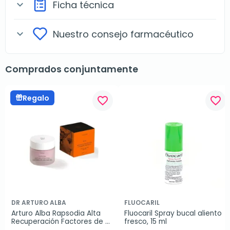
Ficha técnica
expand_more
Nuestro consejo farmacéutico
expand_more
Comprados conjuntamente
Regalo
favorite_border
favorite_border
DR ARTURO ALBA
FLUOCARIL
Arturo Alba Rapsodia Alta 
Fluocaril Spray bucal aliento 
Recuperación Factores de 
fresco, 15 ml
Crecimiento, 50 ml