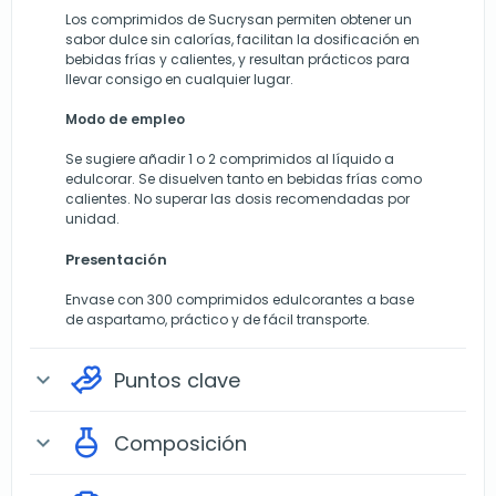
Los comprimidos de Sucrysan permiten obtener un
sabor dulce sin calorías, facilitan la dosificación en
bebidas frías y calientes, y resultan prácticos para
llevar consigo en cualquier lugar.
Modo de empleo
Se sugiere añadir 1 o 2 comprimidos al líquido a
edulcorar. Se disuelven tanto en bebidas frías como
calientes. No superar las dosis recomendadas por
unidad.
Presentación
Envase con 300 comprimidos edulcorantes a base
de aspartamo, práctico y de fácil transporte.
Puntos clave
expand_more
Composición
expand_more