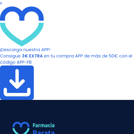
x
¡Descarga nuestra APP!
Consigue
3€ EXTRA
en tu compra APP de más de 50€ con el
código APP-FB