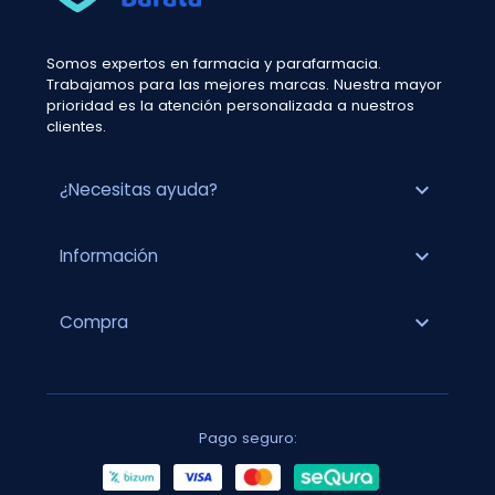
Somos expertos en farmacia y parafarmacia.
Trabajamos para las mejores marcas. Nuestra mayor
prioridad es la atención personalizada a nuestros
clientes.
expand_more
¿Necesitas ayuda?
expand_more
Información
expand_more
Compra
Pago seguro: