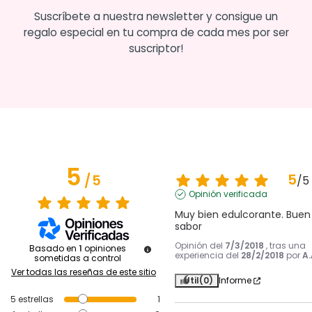
Suscríbete a nuestra newsletter y consigue un
regalo especial en tu compra de cada mes por ser
suscriptor!
5
5
/
5
/
5
Opinión verificada
Muy bien edulcorante. Buen 
sabor
Opinión del
7/3/2018
, tras una
Basado en
1
opiniones
experiencia del
28/2/2018
por
A.
sometidas a control
Ver todas las reseñas de este sitio
Útil
(0)
Informe
5
estrellas
1