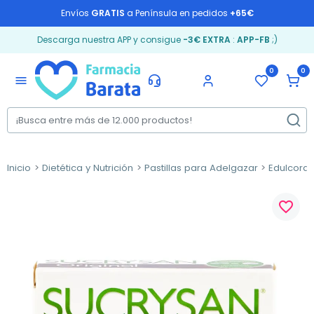
Envíos
GRATIS
a Península en pedidos
+65€
Descarga nuestra APP y consigue
-3€ EXTRA
:
APP-FB
;)
0
0
menu
Inicio
Dietética y Nutrición
Pastillas para Adelgazar
Edulcoran
favorite_border