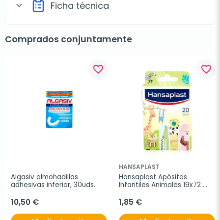
Ficha técnica
expand_more
Comprados conjuntamente
favorite_border
favorite_border
HANSAPLAST
Algasiv almohadillas 
Hansaplast Apósitos 
adhesivas inferior, 30uds.
Infantiles Animales 19x72 
mm, 20 tiritas
10,50 €
1,85 €