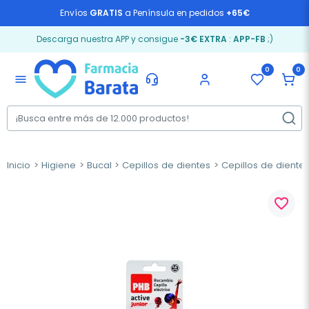
Envíos
GRATIS
a Península en pedidos
+65€
Descarga nuestra APP y consigue
-3€ EXTRA
:
APP-FB
;)
0
0
menu
Inicio
Higiene
Bucal
Cepillos de dientes
Cepillos de dientes
favorite_border