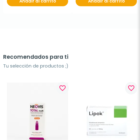
Añadir al carrito
Añadir al carrito
Recomendados para ti
Tu selección de productos ;)
favorite_border
favorite_border