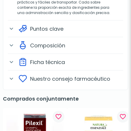
prácticos y fáciles de transportar. Cada sobre
contiene la proporción exacta de ingredientes para
una administración sencilla y dosificación precisa.
Puntos clave
expand_more
Composición
expand_more
Ficha técnica
expand_more
Nuestro consejo farmacéutico
expand_more
Comprados conjuntamente
favorite_border
favorite_border