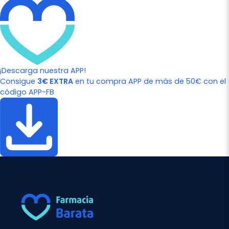
¡Descarga nuestra APP!
Consigue
3€ EXTRA
en tu compra APP de más de 50€ con el
código APP-FB