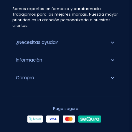
Somos expertos en farmacia y parafarmacia.
Trabajamos para las mejores marcas. Nuestra mayor
prioridad es la atención personalizada a nuestros
clientes.
expand_more
¿Necesitas ayuda?
expand_more
Información
expand_more
Compra
Pago seguro: