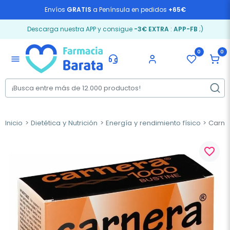
Envíos
GRATIS
a Península en pedidos
+65€
Descarga nuestra APP y consigue
-3€ EXTRA
:
APP-FB
;)
0
0
menu
Inicio
Dietética y Nutrición
Energía y rendimiento físico
Carner
favorite_border