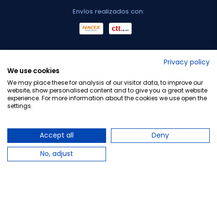
Envíos realizados con:
No lo decimos nosotros...
Privacy policy
We use cookies
¡Tu opinión es importante!
We may place these for analysis of our visitor data, to improve our
website, show personalised content and to give you a great website
experience. For more information about the cookies we use open the
settings.
Copyright © 2010-2026 Farmacia Barata S.L. Todos los
derechos reservados.
Accept all
Deny
No, adjust
Total:
19,95 €
−
+
Añadir al carrito