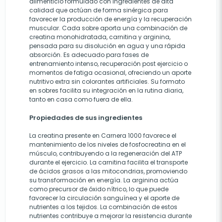
alimenticio formulado con ingredientes de alta
calidad que actúan de forma sinérgica para
favorecer la producción de energía y la recuperación
muscular. Cada sobre aporta una combinación de
creatina monohidratada, carnitina y arginina,
pensada para su disolución en agua y una rápida
absorción. Es adecuado para fases de
entrenamiento intenso, recuperación post ejercicio o
momentos de fatiga ocasional, ofreciendo un aporte
nutritivo extra sin colorantes artificiales. Su formato
en sobres facilita su integración en la rutina diaria,
tanto en casa como fuera de ella.
Propiedades de sus ingredientes
La creatina presente en Carnera 1000 favorece el
mantenimiento de los niveles de fosfocreatina en el
músculo, contribuyendo a la regeneración del ATP
durante el ejercicio. La carnitina facilita el transporte
de ácidos grasos a las mitocondrias, promoviendo
su transformación en energía. La arginina actúa
como precursor de óxido nítrico, lo que puede
favorecer la circulación sanguínea y el aporte de
nutrientes a los tejidos. La combinación de estos
nutrientes contribuye a mejorar la resistencia durante