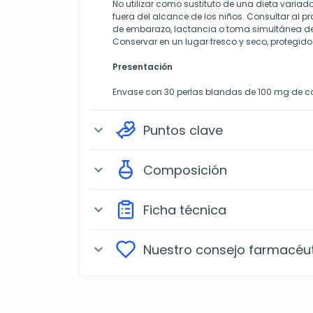
No utilizar como sustituto de una dieta variad
fuera del alcance de los niños. Consultar al pr
de embarazo, lactancia o toma simultánea 
Conservar en un lugar fresco y seco, protegido 
Presentación
Envase con 30 perlas blandas de 100 mg de 
Puntos clave
expand_more
Composición
expand_more
Ficha técnica
expand_more
Nuestro consejo farmacéu
expand_more