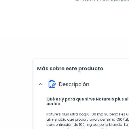
Más sobre este producto
Descripción
expand_more
Qué es y para que sirve Nature’s plus u
perlas
Nature’s plus ultra coq10 100 mg 30 perlas e
alimenticio que proporciona coenzima Q10 (u
concentración de 100 mg por perla blanda. La