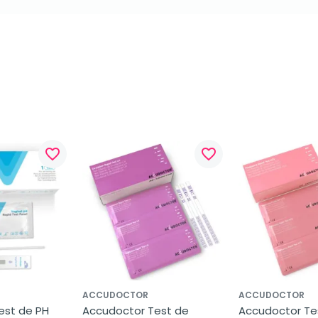
favorite_border
favorite_border
ACCUDOCTOR
ACCUDOCTOR
st de PH 
Accudoctor Test de 
Accudoctor Tes