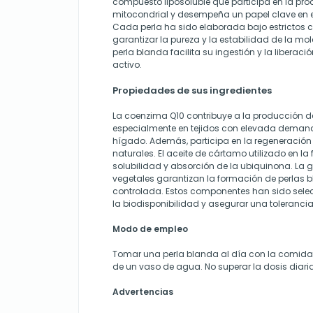
compuesto liposoluble que participa en la pro
mitocondrial y desempeña un papel clave en e
Cada perla ha sido elaborada bajo estrictos 
garantizar la pureza y la estabilidad de la mol
perla blanda facilita su ingestión y la liberaci
activo.
Propiedades de sus ingredientes
La coenzima Q10 contribuye a la producción de
especialmente en tejidos con elevada demand
hígado. Además, participa en la regeneración 
naturales. El aceite de cártamo utilizado en la
solubilidad y absorción de la ubiquinona. La ge
vegetales garantizan la formación de perlas 
controlada. Estos componentes han sido sele
la biodisponibilidad y asegurar una toleranc
Modo de empleo
Tomar una perla blanda al día con la comid
de un vaso de agua. No superar la dosis dia
Advertencias