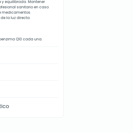
a y equilibrada. Mantener
ofesional sanitario en caso
de medicamentos.
de la luz directa.
coenzima Q10 cada una.
tico