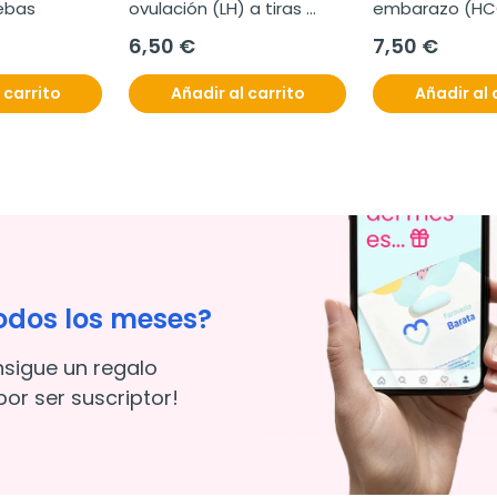
uebas
ovulación (LH) a tiras 
embarazo (HCG)
25mIU/mL, Caja de 10 
10miu, Caja de
6,50 €
7,50 €
pruebas
 carrito
Añadir al carrito
Añadir al 
odos los meses?
nsigue un regalo
or ser suscriptor!