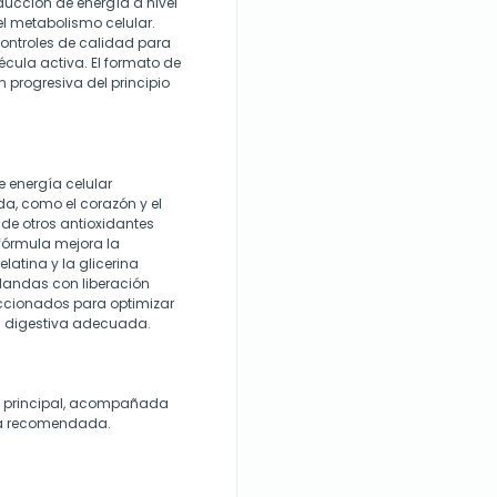
ducción de energía a nivel
l metabolismo celular.
controles de calidad para
écula activa. El formato de
ón progresiva del principio
 energía celular
a, como el corazón y el
de otros antioxidantes
 fórmula mejora la
latina y la glicerina
blandas con liberación
ccionados para optimizar
ia digestiva adecuada.
a principal, acompañada
ria recomendada.