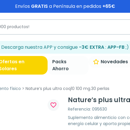
Envíos
GRATIS
a Península en pedidos
+65€
Descarga nuestra APP y consigue
-3€ EXTRA
:
APP-FB
;)
Ofertas en
Packs
Novedades
Solares
Ahorro
ento físico
Nature’s plus ultra coq10 100 mg.30 perlas
Nature’s plus ultr
favorite_border
Referencia: 095630
Suplemento alimenticio con c
energía celular y aporta propi