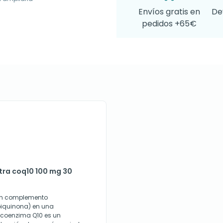
Envíos gratis en
De
pedidos +65€
ltra coq10 100 mg 30
s un complemento
biquinona) en una
 coenzima Q10 es un