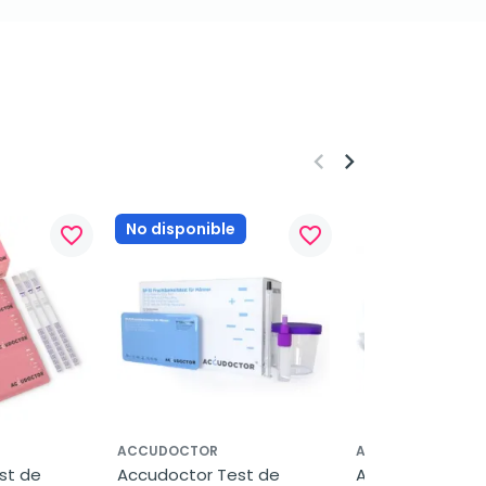
keyboard_arrow_left
keyboard_arrow_right
No disponible
favorite_border
favorite_border
ACCUDOCTOR
ACCUDOCTOR
t de 
Accudoctor Test de 
Accudoctor Test