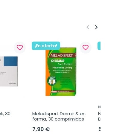
keyboard_arrow_left
keyboard_arrow_right
¡En oferta!
¡En oferta!
favorite_border
favorite_border
NEORETIN
, 30 
Meladispert Dormir & en 
Neoretin Discrom
forma, 30 comprimidos
Emulsion, 30 ml
7,90 €
50,95 €