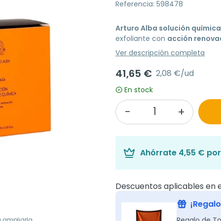
Referencia: 598478
Arturo Alba solución química
exfoliante con
acción renova
Ver descripción completa
41,65 €
2,08 €/ud
En stock
Ahórrate
4,55 €
por
Descuentos aplicables en e
¡Regalo
Regalo de To
a ampliarla