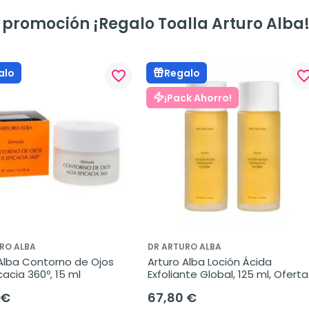
 promoción ¡Regalo Toalla Arturo Alba
alo
Regalo
favorite_border
favorite_bo
¡Pack Ahorro!
RO ALBA
DR ARTURO ALBA
Alba Contorno de Ojos 
Arturo Alba Loción Ácida 
icacia 360º, 15 ml
Exfoliante Global, 125 ml, Oferta 
Duplo 2x125 ml
 €
67,80 €