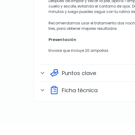
Después de limpiar y secar la piel, aplica 1 ampo
cuello y escote, evitando el contorno de ojos. 
minutos y luego puedes seguir con tu rutina d
Recomendamos usar el tratamiento dos noc
tres, para obtener mejores resultados.
Presentación
Envase que incluye 20 ampollas
Puntos clave
expand_more
Ficha técnica
expand_more