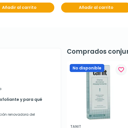
Añadir al carrito
Añadir al carrito
Comprados conju
No disponible
favorite_border
a
xfoliante y para qué
ción renovadora del
TANIT