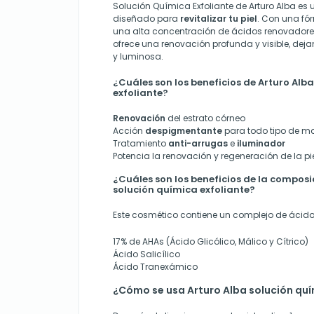
Solución Química Exfoliante de Arturo Alba e
diseñado para
revitalizar tu piel
. Con una f
una alta concentración de ácidos renovadores,
ofrece una renovación profunda y visible, deja
y luminosa.
¿Cuáles son los beneficios de Arturo Alb
exfoliante?
Renovación
del estrato córneo
Acción
despigmentante
para todo tipo de 
Tratamiento
anti-arrugas
e
iluminador
Potencia la renovación y regeneración de la pi
¿Cuáles son los beneficios de la composi
solución química exfoliante?
Este cosmético contiene un complejo de ácidos 
17% de AHAs (Ácido Glicólico, Málico y Cítrico)
Ácido Salicílico
Ácido Tranexámico
¿Cómo se usa Arturo Alba solución quí