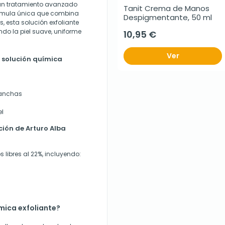
s un tratamiento avanzado
Tanit Crema de Manos 
órmula única que combina
Despigmentante, 50 ml
 esta solución exfoliante
ndo la piel suave, uniforme
10,95 €
Ver
a solución química
manchas
el
ción de Arturo Alba
libres al 22%, incluyendo:
mica exfoliante?