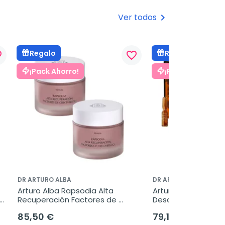
!
Ver todos
keyboard_arrow_right
Regalo
Regalo
rder
favorite_border
¡Pack Ahorro!
¡Pack Ahorro!
DR ARTURO ALBA
DR ARTURO ALBA
Arturo Alba Rapsodia Alta 
Arturo Alba Solución
Recuperación Factores de 
Desalterante, Ofert
Crecimiento, Oferta Duplo 2x50 
ampollas
85,50 €
79,10 €
ml