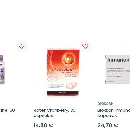
favorite_border
favorite_border
BIOKSAN
ine, 60 
Roter Cranberry, 30 
Bioksan Inmunok
cápsulas
cápsulas
14,80 €
24,70 €