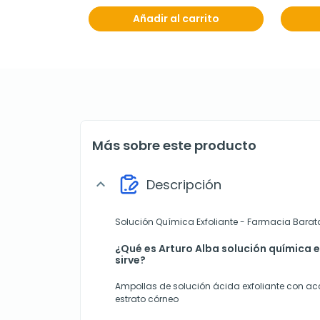
Añadir al carrito
Más sobre este producto
Descripción
expand_more
Solución Química Exfoliante - Farmacia Barat
¿Qué es Arturo Alba solución química e
sirve?
Ampollas de solución ácida exfoliante con ac
estrato córneo