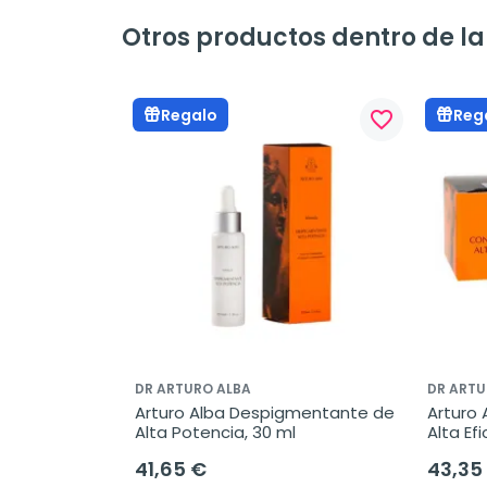
Otros productos dentro de la
Regalo
Reg
favorite_border
DR ARTURO ALBA
DR ARTU
Arturo Alba Despigmentante de 
Arturo 
Alta Potencia, 30 ml
Alta Ef
41,65 €
43,35