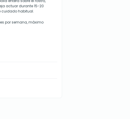
lla entera sobre el rostro,
Deja actuar durante 15-20
e cuidado habitual.
hes por semana, máximo