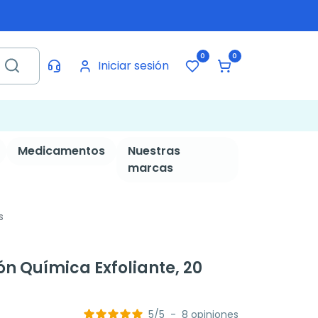
0
0
Iniciar sesión
Medicamentos
Nuestras
marcas
s
ón Química Exfoliante, 20
5
/
5
-
8
opiniones