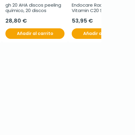
gh 20 AHA discos peeling 
Endocare Radiance 
químico, 20 discos
Vitamin C20 Serum, 30 ml
28,80 €
53,95 €
Añadir al carrito
Añadir al carrito