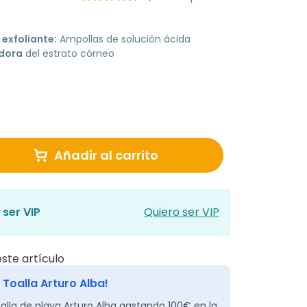
 exfoliante:
Ampollas de solución ácida
dora
del estrato córneo
Añadir al carrito
 ser VIP
Quiero ser VIP
ste artículo
 Toalla Arturo Alba!
alla de playa Arturo Alba gastando 100€ en la